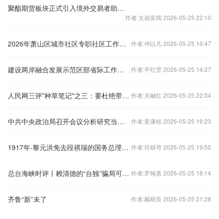
聚酯期货板块正式引入境外交易者助力国内企业扩大出口
作者:太叔富阅 2026-05-25 22:10
2026年萧山区城市社区专职社区工作者招聘通
作者:仲以凡 2026-05-25 16:47
建设两岸融合发展示范区部省际工作会议在福州举行
作者:平红罡 2026-05-25 14:27
人民网三评"种草笔记"之三：要杜绝带货变"带祸"
作者:关融红 2026-05-25 22:04
中共中央政治局召开会议分析研究当前经济形势和经济工作中共中央总书记习近平主持会议
作者:姜康桂 2026-05-25 16:23
1917年-黎元洪免去段祺瑞的国务总理职务
作者:符烁苛 2026-05-25 19:50
总台海峡时评丨赖清德的“台独”骗局可以休矣！
作者:罗翰真 2026-05-25 18:14
齐鲁“新”未了
作者:戴昭良 2026-05-25 21:28