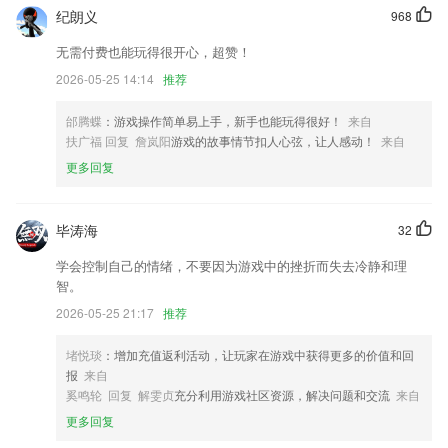
循序渐进，长期进行默写训练，那么一定会有助于背诵的质量和效果。
纪朗义
968
bbvapp下载更新了什么?
无需付费也能玩得很开心，超赞！
新建任务流程
2026-05-25 14:14
推荐
优化图片分割技术 实现证件照更清晰
邰腾蝶
：游戏操作简单易上手，新手也能玩得很好！
来自
增加驾运模块。
扶广福 回复 詹岚阳
游戏的故事情节扣人心弦，让人感动！
来自
迎新春，换肤啦~
更多回复
增加了餐饮美业岗位求职偏好，职位推荐更精准
风格妆容区分拍前和拍后，一眼对比妆容功效～
毕涛海
32
联系我们
学会控制自己的情绪，不要因为游戏中的挫折而失去冷静和理
以上就是bbvapp下载的介绍，如果您喜欢这款软件，您可以到应用商店
智。
进行打分评论，说出您的使用经历，以帮助我们更好的对产品进行优化修
2026-05-25 21:17
推荐
改。
堵悦琰
：增加充值返利活动，让玩家在游戏中获得更多的价值和回
报
来自
奚鸣轮 回复 解雯贞
充分利用游戏社区资源，解决问题和交流
来自
更多回复