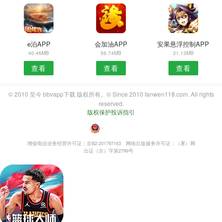
e泊APP
会加油APP
安果悬浮控制APP
40.46MB
56.74MB
31.13MB
查看
查看
查看
© 2010 至今 bbvapp下载 版权所有。© Since 2010 fanwen118.com. All rights
reserved.
版权保护投诉指引
・
增值电信业务经营许可证：京B2-201797163
网络出版服务许可证：（署）网
出证（京）字第2799号