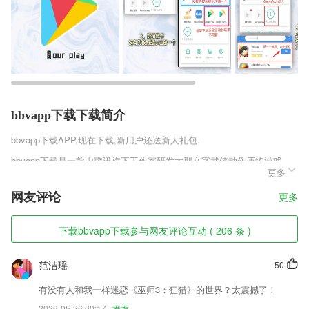
bbvapp下载下载简介
bbvapp下载
APP,现在下载,新用户还送新人礼包.
bbvapp下载是一款由腾讯旗下工作室研发大型文字武侠动作历练游戏，
更多
使用浓郁的游戏玩法等待你的体验，在不同的探索挑战中，轻松提升自己
的实力，将你的实力变得更强，更多的游戏玩法等待你的体验，在不同的
网友评论
更多
对决玩法中轻松提升自己，在不同的对决玩法中提升自己。
bbvapp下载软件特色
下载bbvapp下载参与网友评论互动 ( 206 条 )
1,【私人医生长期服务效果】
范洁瑶
50
2,■元气萌力贴纸，搭配全网热歌手势舞，一键觉醒你的俏皮；
3,进行实际的应用清理，删除消耗性文件，这将取代所称的“清除缓存”
有没有人和我一样迷恋《巫师3：狂猎》的世界？太震撼了！
2026-05-26 00:17
推荐