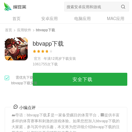
首页
安卓应用
电脑应用
MAC应用
资讯
专题
设计奖
创意应用
首页
>
应用软件
>
bbvapp下载
问答
bbvapp下载
官方
年满12周岁
下载安装
次下载
1061755
需优先下载
安全下载
bbvapp下载安装
小编点评
🐋导语：
bbvapp下载
🗜是一家备受瞩目的体育平台，🏢提供丰富
多样的体育赛事和刺激的游戏体验。如果您想加入
bbvapp下载
的
大家庭，参与其中的乐趣，本文将为您详细介绍
bbvapp下载
的注