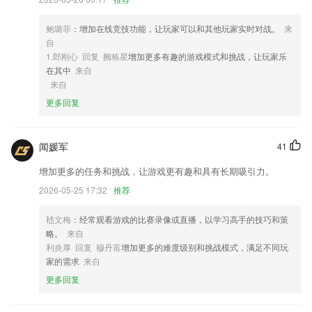
4,游戏：游戏系统、虚拟网游、电子竞技、游戏异界、游戏主播
5,友好、简洁的界面，互动性强；
鲍璐菲
：增加在线竞技功能，让玩家可以和其他玩家实时对战。
来
6,图片编辑功能很强大，并且是免费为我们提供的，帮助我们更好的去拍
自
摄。
1.郎刚心 回复 阙栋星
增加更多有趣的游戏模式和挑战，让玩家乐
在其中
来自
bbvapp下载软件优势
来自
1.税务执法资格APP新增模拟考试功能，税务执法资格可按照自我练习的
更多回复
考点选择相对应的模拟试卷，也可选择搭配好的模拟整卷考试。
2.电脑常识，网站制造，程序开发，各行业教程。
闻媛军
41
3.主要为需要进行技能培训学习的用户而打造的，这里拥有非常多丰富的
增加更多的任务和挑战，让游戏更有趣和具有长期吸引力。
学习课程
2026-05-25 17:32
推荐
4.有在线互动教学，随时随地与老师互动，通过对话讨论学习，可以更加
快速的学习方式以及节奏;
嵇文梅
：经常观看游戏的比赛录像或直播，以学习高手的技巧和策
5.丰富的教材动画、热门流行电影动画资源，通过配音学习英语，摆脱枯
略。
来自
燥传统的学习方式；智能口语测评，评测结果到单词，让孩子有重点的学
利炎厚 回复 穆丹富
增加更多的难度级别和挑战模式，满足不同玩
习，不断提高口语听力能力，培养孩子自信，满足孩子学习成就感
家的需求
来自
6.所谓“眼过千遍，不如手抄一遍”。采取默写手段，可有效地巩固已经背
更多回复
诵了的2265课文和知识，而且对加深记忆大有好处。因为文字本身就是
一种图形和符号，经常默写可帮助我们促进右脑的开发。如果能切实做到