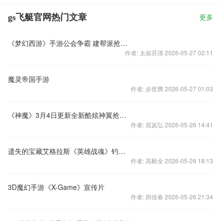
gs飞艇官网热门文章
更多
《梦幻西游》手游公会争霸 建帮派抢万元豪礼
作者: 太叔芬清 2026-05-27 02:11
魔灵帝国手游
作者: 步世腾 2026-05-27 01:03
《神魔》3月4日更新全新酷炫神翼抢鲜出炉
作者: 屈岚弘 2026-05-26 14:41
遗失的宝藏艾格拉斯《英雄战魂》钓鱼钓到藏宝图
作者: 高毅全 2026-05-26 18:13
3D魔幻手游《X-Game》宣传片
作者: 闵佳春 2026-05-26 21:34