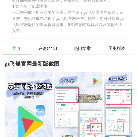
❥第七步：完成注册
一旦您完成了所有必要的步骤，并同意了gs飞艇官网的条款，恭
喜您！您已经成功注册了gs飞艇官网账户。现在，您可以畅享gs
飞艇官网提供的丰富体育赛事、❥刺激的游戏体验以及其他令人
兴奋。
简介
评论(415)
热门文章
历史版本
gs飞艇官网最新版截图