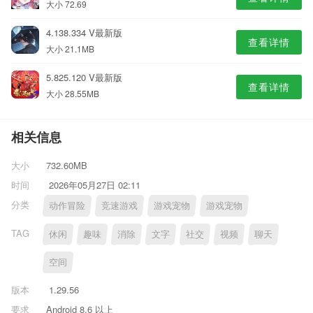
大小 72.69
4.138.334 V最新版
查看详情
大小 21.1MB
5.825.120 V最新版
查看详情
大小 28.55MB
相关信息
大小
732.60MB
时间
2026年05月27日 02:11
分类
动作冒险
竞速游戏
游戏宠物
游戏宠物
TAG
休闲
趣味
消除
文字
社交
视频
聊天
空间
版本
1.29.56
要求
Android 8.6 以上