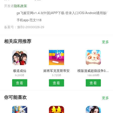
开发者
隐私政策
gs飞艇官网v1.4.3(中国)APP下载-登录入口IOS/Android通用版/
手机app-范文118
备案号：豫B2-20030028-29
相关应用推荐
更多
极道成仙
姬将军克里斯蒂安
模版漫威超级战争3.11.5
9.20GB
3.72GB
166.69MB
查看
查看
查看
你可能喜欢
更多