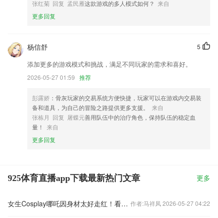
张红菊 回复 孟民雁
这款游戏的多人模式如何？
来自
更多回复
杨信舒
5
添加更多的游戏模式和挑战，满足不同玩家的需求和喜好。
2026-05-27 01:59
推荐
彭露娇
：骨灰玩家的交易系统方便快捷，玩家可以在游戏内交易装
备和道具，为自己的冒险之路提供更多支援。
来自
张栋月 回复 屠蝶元
善用队伍中的治疗角色，保持队伍的稳定血
量！
来自
更多回复
925体育直播app下载最新热门文章
更多
女生Cosplay哪吒因身材太好走红！看完这脸和身材对比后，网友：饺子导演都哭晕在厕所
作者:马祥凤 2026-05-27 04:22