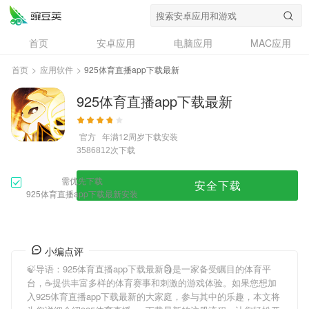
首页
安卓应用
电脑应用
MAC应用
资讯
专题
设计奖
创意应用
首页
>
应用软件
>
925体育直播app下载最新
问答
925体育直播app下载最新
官方
年满12周岁
下载安装
次下载
3586812
需优先下载
安全下载
925体育直播app下载最新安装
小编点评
🍃导语：
925体育直播app下载最新
🗿是一家备受瞩目的体育平
台，☕提供丰富多样的体育赛事和刺激的游戏体验。如果您想加
入
925体育直播app下载最新
的大家庭，参与其中的乐趣，本文将