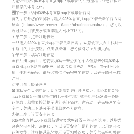
为您详细介绍
925体育直播app下载最新
的注册流程，让您轻松开
启精彩的体育之旅。
🌉第一步：访问925体育直播app下载最新官网
首先，打开您的浏览器，输入
925体育直播app下载最新
的官方网
址🥪（https://www.fanwen118.com/chaqincehuashu/）。您可以
通过搜索引擎搜索或直接输入网址来访问。
👦第二步：点击注册按钮
一旦进入
925体育直播app下载最新
官网，🏎您会在页面上找到一
个醒目的注册按钮。点击该按钮，您将被引导至注册页面。
🕝第三步：填写注册信息
🥌在注册页面上，您需要填写一些必要的个人信息来创建
925体
育直播app下载最新
账户。通常包括用户名、密码、电子邮件地
址、手机号码等。请务必提供准确完整的信息，以确保顺利完成
注册。
🍗第四步：验证账户
🕋填写完个人信息后，您可能需要进行账户验证。
925体育直播
app下载最新
会向您提供的电子邮件地址或手机号码发送一条验
证信息，您需要按照提示进行验证操作。这有助于确保账户的安
全性，并防止不法分子滥用您的个人信息。
🕙第五步：设置安全选项
925体育直播app下载最新
通常要求您设置一些安全选项，以增强
账户的安全性。🎳例如，可以设置安全问题和答案，启用两步验
证等功能。请根据系统的提示设置相关选项，并妥善保管相关信