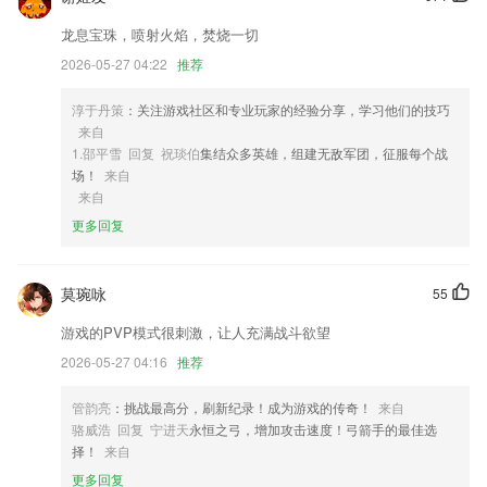
1,【同城家长互动】
龙息宝珠，喷射火焰，焚烧一切
2026-05-27 04:22
推荐
2,操作方便快捷，可以后台秘密录制视频以及音频的应用；
3,每日一练：帮助您养成坚持练题的好习惯。
淳于丹策
：关注游戏社区和专业玩家的经验分享，学习他们的技巧
4,全程隐私保护
来自
1.邵平雪 回复 祝琰伯
集结众多英雄，组建无敌军团，征服每个战
5,方便摘抄：采蜜集功能可轻松摘抄，写作文一点都不可怕；
场！
来自
6,便捷就可以让2265用户去进行排版设计，打造优质效果；
来自
更多回复
925体育直播app下载最新软件优势
1.富有扩展性的课程制作功能：将生词制作成课程再学习，更具针对性，
防止重复背诵而浪费大量的时间
莫琬咏
55
2.学习管理工具应用帮助孩子养成自主学习的好习惯
游戏的PVP模式很刺激，让人充满战斗欲望
3.实力派小讲师，手把手带你学
2026-05-27 04:16
推荐
4.孩子们可以根据古诗词的格式填写古诗词并排列单词。
管韵亮
：挑战最高分，刷新纪录！成为游戏的传奇！
来自
5.看完了就可以画；
骆威浩 回复 宁进天
永恒之弓，增加攻击速度！弓箭手的最佳选
择！
来自
6.·有学习包附加服务，可免费在线参与服务期内一建优秀学员分享会，
给自学增加乐趣
更多回复