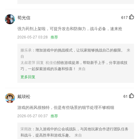
925体育直播app下载最新更新了什么?
新增随手拍点赞评论功能
荀光信
617
新增市场板块
强力药剂上架啦，可提升攻击和防御力，战斗必备，速来抢
优化支持集运0接单操作，增加货品类型等显示。
2026-05-27 03:28
推荐
干掉了一个bug
滕乐承
：增加游戏中的挑战模式，让玩家能够挑战自己的极限。
来
提供更多好玩有趣的活动
自
太叔君萍 回复 杭佳伯
招收游戏徒弟，帮助新手上手，分享游戏技
防撤回功能可设置指定的好友和群聊了,只关心想关心的人的消息
巧，一起探索游戏的乐趣和惊喜！
来自
联系我们
更多回复
以上就是925体育直播app下载最新的介绍，如果您喜欢这款软件，您可
以到应用商店进行打分评论，说出您的使用经历，以帮助我们更好的对产
品进行优化修改。
戴琰松
61
游戏的画风很独特，但是有些场景的细节处理不够精细
2026-05-27 00:37
推荐
宋雨政
：加入游戏中的公会或战队，与其他玩家合作进行团队任务
和战斗，提高胜率和游戏乐趣。
来自