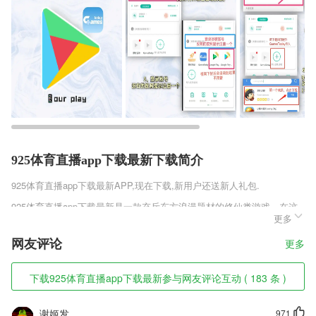
925体育直播app下载最新下载简介
925体育直播app下载最新
APP,现在下载,新用户还送新人礼包.
925体育直播app下载最新是一款充斥东方浪漫题材的修仙类游戏，在这
更多
里您可以把自己心目中对成仙的渴望表现的淋漓尽致，玩法多多，在这里
就从一个普通的弟子做起来吧!还可以体验到点石成金的快乐，挥袖间搬
网友评论
更多
山蹈海的力量时，天灾人祸将不值一提。仙讲的是超脱，修仙路上可以偶
尔驻足，可以斩妖除魔，但终极目标始终是对抗天劫，超脱长生。在这里
你可以体验到从平民百姓一路慢慢修仙成为一代霸主的奇妙感觉，更有着
下载925体育直播app下载最新参与网友评论互动 ( 183 条 )
丰富的炼丹，炼器玩法等你体验!一起来玩吧!
925体育直播app下载最新软件特色
谢姬发
971