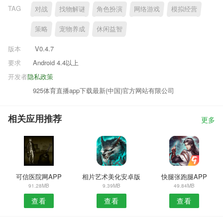
TAG
对战
找物解谜
角色扮演
网络游戏
模拟经营
策略
宠物养成
休闲益智
版本
V0.4.7
要求
Android 4.4以上
开发者
隐私政策
925体育直播app下载最新(中国)官方网站有限公司
相关应用推荐
更多
可信医院网APP
相片艺术美化安卓版
快腿张跑腿APP
91.28MB
9.39MB
49.84MB
查看
查看
查看