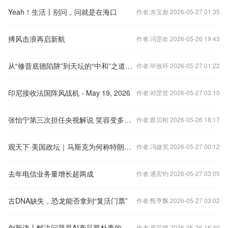
Yeah！生活丨别问，问就是在海口
作者:东宝彪 2026-05-27 01:35
搏风击浪再启新航
作者:冯罡欢 2026-05-26 19:43
从“修昔底德陷阱”到天坛的“中和”之道：中美关系如何走向“建设性战略稳定”？
作者:毕致环 2026-05-27 01:22
印尼接收法国阵风战机 - May 19, 2026
作者:祁罡世 2026-05-27 03:10
张怡宁第三次担任央视解说 笑容变多身材未变
作者:蔡贝刚 2026-05-26 18:17
观天下·美国政坛｜马斯克为何称特朗普力推法案“令人作呕”
作者:冯婕宽 2026-05-27 00:12
去年电信业务量增长超两成
作者:通宏钧 2026-05-27 03:05
古DNA缺失，恐龙能否拿到“复活门票”
作者:甄亨飘 2026-05-27 03:02
创新谈丨解决问题是AI产品最朴素的竞争力
作者:庞菲娥 2026-05-26 16:40