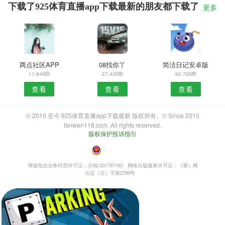
下载了925体育直播app下载最新的朋友都下载了
更多
两点社区APP
08找你丫
简洁日记安卓版
11.94MB
27.40MB
90.76MB
查看
查看
查看
© 2010 至今 925体育直播app下载最新 版权所有。© Since 2010
fanwen118.com. All rights reserved.
版权保护投诉指引
・
增值电信业务经营许可证：京B2-201797163
网络出版服务许可证：（署）网
出证（京）字第2799号