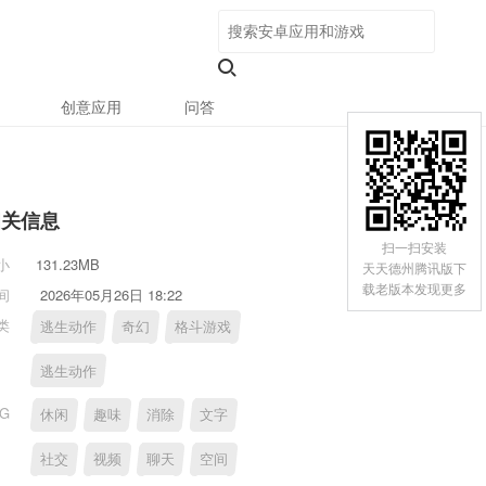
创意应用
问答
相关信息
扫一扫安装
小
131.23MB
天天德州腾讯版下
载老版本发现更多
间
2026年05月26日 18:22
类
逃生动作
奇幻
格斗游戏
逃生动作
AG
休闲
趣味
消除
文字
社交
视频
聊天
空间