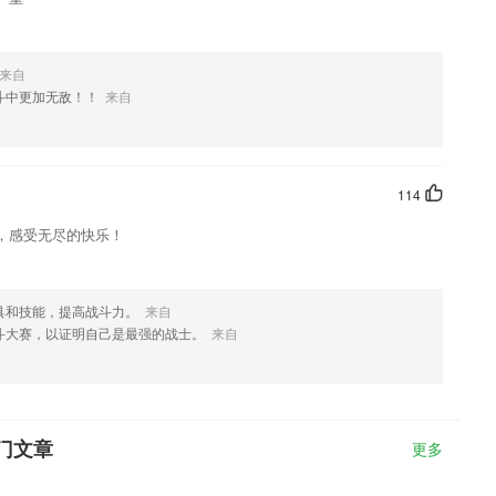
来自
斗中更加无敌！！
来自
114
，感受无尽的快乐！
具和技能，提高战斗力。
来自
斗大赛，以证明自己是最强的战士。
来自
门文章
更多