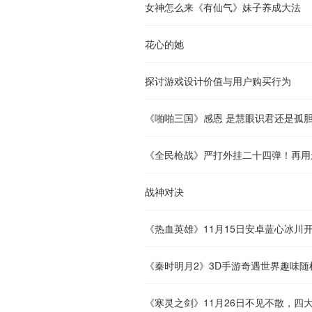
女神怎么来《有仙气》妹子养成大法
花心的她
探讨游戏设计价值与用户购买行为
《啪啪三国》感恩 是慧眼识君还是孤
《全民枪战》严打外挂二十四弹！再用
战神对决
《热血英雄》11月15日安卓蓝心冰川
《秦时明月2》3D手游奇遇世界趣味随
《寒灵之剑》11月26日不见不散，四