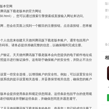
版
版本官网
要
州腾讯版下载老版本的官方网址
om/c/378450.html）。您可以通过搜索引擎搜索或直接输入网址来访问。
开
官网，您会在页面上找到一个醒目的注册按钮。点击该按钮，您将被
的个人信息来创建天天德州腾讯版下载老版本账户。通常包括用户
备案
号码等。请务必提供准确完整的信息，以确保顺利完成注册。
账户验证。天天德州腾讯版下载老版本会向您提供的电子邮件地址或
按照提示进行验证操作。这有助于确保账户的安全性，并防止不法分
您设置一些安全选项，以增强账户的安全性。例如，可以设置安全问
根据系统的提示设置相关选项，并妥善保管相关信息，确保您的账户
老版本会提供使用条款和规定供您阅读。这些条款包括平台的使用规
，请仔细阅读并理解这些条款，并确保您同意并愿意遵守。
意了天天德州腾讯版下载老版本的条款，恭喜您！您已经成功注册了