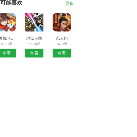
你可能喜欢
更多
像素战斗枪械世界
地狱王国
风云纪
5.19GB
440.3MB
16.7MB
查看
查看
查看