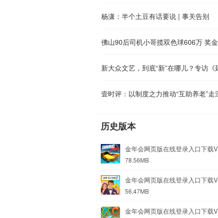
杨潇：半个土豆有话要说 | 事关告别
佛山90后司机小哥揽双色球606万 奖金
新大众文艺，到底“新”在哪儿？专访
壹时评：以制度之力推动“互助养老”走
历史版本
金年会网页版在线登录入口下载V6
78.56MB
金年会网页版在线登录入口下载V9
56.47MB
金年会网页版在线登录入口下载V4