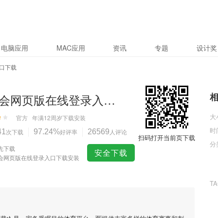
电脑应用
MAC应用
资讯
专题
设计奖
口下载
金年会网页版在线登录入口下载
大
官方
年满12周岁
下载安装
时
41
次下载
97.24%
好评率
26569
人评论
扫码打开当前页下载
分
先下载
安全下载
会网页版在线登录入口下载安装
T