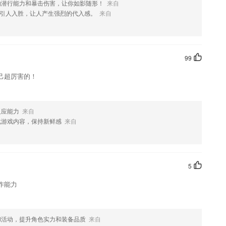
的潜行能力和暴击伤害，让你如影随形！
来自
引人入胜，让人产生强烈的代入感。
来自
的介绍，如果您喜欢这款软件，您可以到应用商店进行打分评论，说出
进行优化修改。
99
己超厉害的！
反应能力
来自
化游戏内容，保持新鲜感
来自
5
作能力
和活动，提升角色实力和装备品质
来自