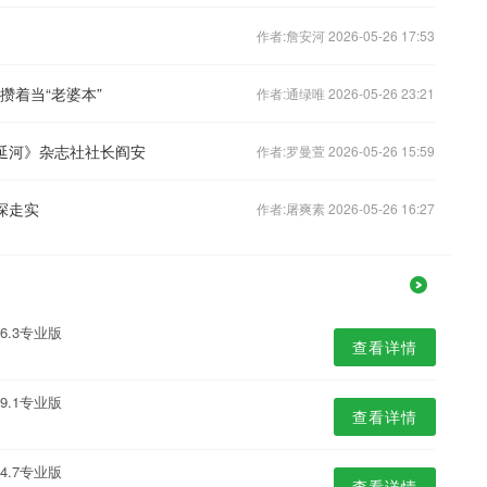
作者:詹安河 2026-05-26 17:53
攒着当“老婆本”
作者:通绿唯 2026-05-26 23:21
《延河》杂志社社长阎安
作者:罗曼萱 2026-05-26 15:59
深走实
作者:屠爽素 2026-05-26 16:27
.3专业版
查看详情
.1专业版
查看详情
.7专业版
查看详情