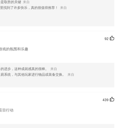
作是取胜的关键
来自
付
里找到了许多快乐，真的很值得推荐！
来自
载软件优势
”的平台；一个可以能够“团购教育”的平台；一个可以能够“借鉴经验”的
92
能不停的线上模拟考试的
游戏的氛围和乐趣
成长.
己的进步，这种成就感真的很棒。
来自
全好用，随时在线上课
交易系统，与其他玩家进行物品或装备交换。
来自
载更新了什么?
439
盲目行动