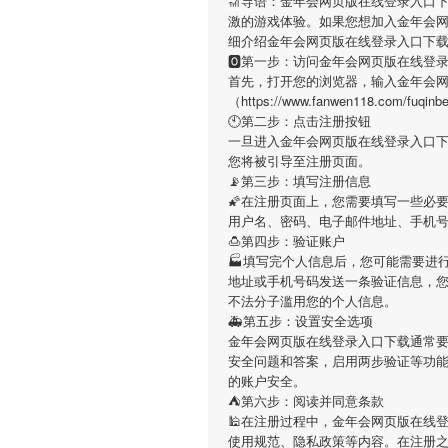
🎢导语：
金年会网页版在线登录入口
激的游戏体验。如果您想加入
金年会
细介绍
金年会网页版在线登录入口下
🅾第一步：访问金年会网页版在线登
首先，打开您的浏览器，输入
金年会
（https://www.fanwen118.c
🕙第二步：点击注册按钮
一旦进入
金年会网页版在线登录入口
您将被引导至注册页面。
📡第三步：填写注册信息
🌠在注册页面上，您需要填写一些必
用户名、密码、电子邮件地址、手机
🍮第四步：验证账户
🏭填写完个人信息后，您可能需要进
地址或手机号码发送一条验证信息，
不法分子滥用您的个人信息。
🚑第五步：设置安全选项
金年会网页版在线登录入口下载
通常要
安全问题和答案，启用两步验证等功
的账户安全。
⛺️第六步：阅读并同意条款
🕌在注册过程中，
金年会网页版在线
使用规范、隐私政策等内容。在注册