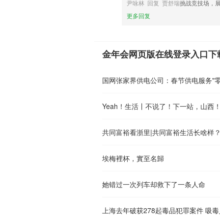
尹咏林 回复 贾舒瑞
挑战竞技场，
更多回复
金年会网页版在线登录入口下
国网张家界供电公司：春节供电服务"零
Yeah！生活丨不说了！下一站，山西
共同富裕看浙里|共同富裕生活长啥样？
埃梅裡杯，實至名歸
她错过一次列车却救下了一条人命
上海去年破获278起毒品犯罪案件 吸