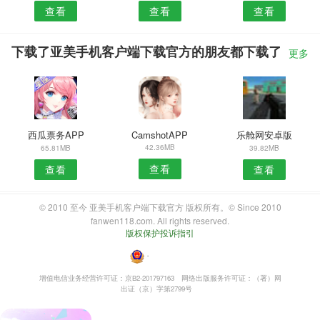
查看
查看
查看
下载了亚美手机客户端下载官方的朋友都下载了
更多
西瓜票务APP
CamshotAPP
乐舱网安卓版
42.36MB
65.81MB
39.82MB
查看
查看
查看
© 2010 至今 亚美手机客户端下载官方 版权所有。© Since 2010
fanwen118.com. All rights reserved.
版权保护投诉指引
・
增值电信业务经营许可证：京B2-201797163
网络出版服务许可证：（署）网
出证（京）字第2799号