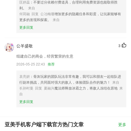
匡婷蕊
：不要过分依赖付费道具，合理利用免费资源也能取得胜
利。
来自
何荷融 回复 公冶梅珊
增加更多的隐藏任务和彩蛋，让玩家能够有
更多的发现和探索。
来自
更多回复
公羊盛敬
3
组建自己的商会，经营繁荣的生意
2026-05-25 22:43
推荐
袁亮妍
：骨灰玩家的团队玩法非常有趣，我可以和朋友一起组队进
行副本挑战，共同面对强大的敌人，体验团队合作的魅力！
来自
长孙时曼 回复 夏融兴
魔法师释放冰霜之力，将敌人冻结在原地
来
自
更多回复
亚美手机客户端下载官方热门文章
更多