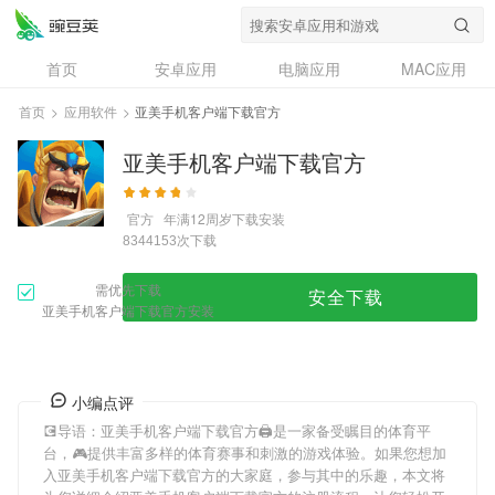
首页
安卓应用
电脑应用
MAC应用
资讯
专题
设计奖
创意应用
首页
>
应用软件
>
亚美手机客户端下载官方
问答
亚美手机客户端下载官方
官方
年满12周岁
下载安装
次下载
8344153
需优先下载
安全下载
亚美手机客户端下载官方安装
小编点评
💽导语：
亚美手机客户端下载官方
🖨是一家备受瞩目的体育平
台，🎮提供丰富多样的体育赛事和刺激的游戏体验。如果您想加
入
亚美手机客户端下载官方
的大家庭，参与其中的乐趣，本文将