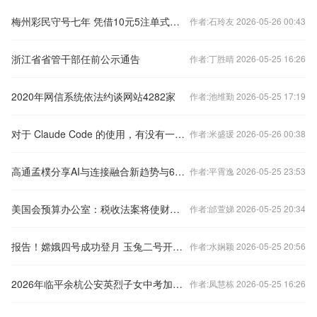
梅州彩民守号七年 凭借10元5注单式票终得双色球头奖
作者:石玲友 2026-05-26 00:43
浙江省省管干部任前公示通告
作者:丁胜晴 2026-05-25 16:26
2020年网信系统依法约谈网站4282家
作者:池维勤 2026-05-25 17:19
对于 Claude Code 的使用，有没有一套完整的开发工作流程可以参考？
作者:米盛瑗 2026-05-26 00:38
高通孟樸分享AI与连接融合新趋势与6G新机遇
作者:平霄逸 2026-05-25 23:53
美国会预算办公室：税收法案将使财政赤字未来10年增加2.4万亿美元
作者:邰萱娣 2026-05-25 20:34
报告！嫦娥四号成功登月 玉兔二号开启月球探险
作者:水娴颖 2026-05-25 20:56
2026年临平余杭公安英烈子女中考加分政策
作者:凤慧栋 2026-05-25 16:26