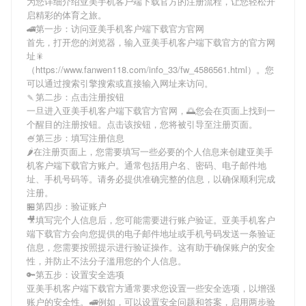
为您详细介绍
亚美手机客户端下载官方
的注册流程，让您轻松开
启精彩的体育之旅。
🚄第一步：访问亚美手机客户端下载官方官网
首先，打开您的浏览器，输入
亚美手机客户端下载官方
的官方网
址🎇
（https://www.fanwen118.com/info_33/fw_4586561.html）。您
可以通过搜索引擎搜索或直接输入网址来访问。
🍡第二步：点击注册按钮
一旦进入
亚美手机客户端下载官方
官网，🌅您会在页面上找到一
个醒目的注册按钮。点击该按钮，您将被引导至注册页面。
🍧第三步：填写注册信息
🌶在注册页面上，您需要填写一些必要的个人信息来创建
亚美手
机客户端下载官方
账户。通常包括用户名、密码、电子邮件地
址、手机号码等。请务必提供准确完整的信息，以确保顺利完成
注册。
🏪第四步：验证账户
🎥填写完个人信息后，您可能需要进行账户验证。
亚美手机客户
端下载官方
会向您提供的电子邮件地址或手机号码发送一条验证
信息，您需要按照提示进行验证操作。这有助于确保账户的安全
性，并防止不法分子滥用您的个人信息。
🔑第五步：设置安全选项
亚美手机客户端下载官方
通常要求您设置一些安全选项，以增强
账户的安全性。🚅例如，可以设置安全问题和答案，启用两步验