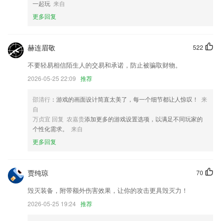
一起玩
来自
亚美手机客户端下载官方更新了什么?
更多回复
怀旧风时尚风日韩风，你想要的这里都有
注意旧的规则将无法同步到新版本上
赫连眉敬
522
金币兑换口罩，轻松防疫守护健康
不要轻易相信陌生人的交易和承诺，防止被骗取财物。
新增经纪人可分享报告内容
2026-05-25 22:09
推荐
页面全新升级，功能和交互进行了优化
邵清行
：游戏的画面设计简直太美了，每一个细节都让人惊叹！
来
优化签名流程界面
自
联系我们
万贞宜 回复 农嘉贵
添加更多的游戏设置选项，以满足不同玩家的
以上就是亚美手机客户端下载官方的介绍，如果您喜欢这款软件，您可以
个性化需求。
来自
到应用商店进行打分评论，说出您的使用经历，以帮助我们更好的对产品
更多回复
进行优化修改。
贾纯琼
70
毁灭装备，附带额外伤害效果，让你的攻击更具毁灭力！
2026-05-25 19:24
推荐