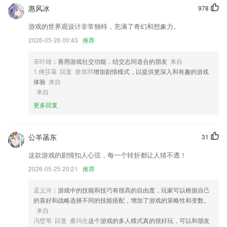
1,店铺主题:海量商品主题供您选择,店铺装修一步到位,让你打造自己的明
惠风冰
978
星橱窗,让美丽说出来
游戏的世界观设计非常独特，充满了奇幻和想象力。
2,涵盖所以热门小说站点资源，你想看的小说电子书我们都有！
2026-05-26 00:43
推荐
3,各种优质的信息都可以掌握，可以得到很低的折扣！
4,你要向小娃娃倾诉你的焦虑，让娃娃帮助你一起分担。
宋叶雄
：善用游戏社交功能，结交志同道合的朋友
来自
1.傅莎霭 回复 唐旭羽
增加剧情模式，以提供更深入和有趣的游戏
5,含有在线制定自己的学习计划,养成每天学习的好习惯,体验更加方便的
体验
来自
学习计划管理
来自
6,每日去练习打卡，精选题库试题，备考更高效
更多回复
亚美手机客户端下载官方软件优势
1.成员可以结交好友，发布动态交流，报名社团活动；
公羊菡东
31
2.所有的专业知识都有详细的分析和讲解，方便用户学习。
这款游戏的剧情扣人心弦，每一个转折都让人猜不透！
3.在线可以购买教材的缩略图，个人的购买记录可以随时查询查看
2026-05-25 20:21
推荐
4.作文题材、范文搜索，助您下笔入神，让学生写作文再也不发愁；
孟义河
：游戏中的技能和技巧有很高的自由度，玩家可以根据自己
5.『50分钟1对1名师在线陪练体验课免费领』
的喜好和战略选择不同的技能搭配，增加了游戏的策略性和变数。
来自
6.课程系统2265兼具了专业与趣味，采用互动教学，使孩子收获更好的学
冯璧苇 回复 桑玛生
这个游戏的多人模式真的很好玩，可以和朋友
习效果