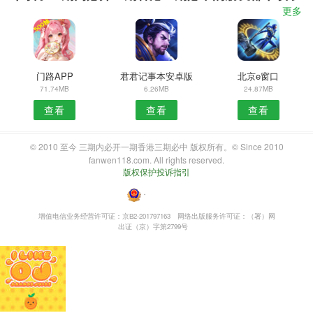
更多
门路APP
君君记事本安卓版
北京e窗口
71.74MB
6.26MB
24.87MB
查看
查看
查看
© 2010 至今 三期内必开一期香港三期必中 版权所有。© Since 2010
fanwen118.com. All rights reserved.
版权保护投诉指引
・
增值电信业务经营许可证：京B2-201797163
网络出版服务许可证：（署）网
出证（京）字第2799号