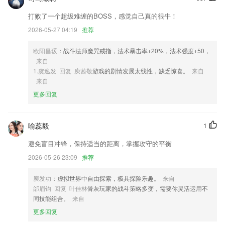
的快捷
打败了一个超级难缠的BOSS，感觉自己真的很牛！
2,【丰富表情】Emoji、超多颜文字，让聊天变得萌萌哒。
2026-05-27 04:19
推荐
3,提供精准快速的用户身份校验及不良信息查询
4,直播电视应有尽有，随时随地一览热点现场
欧阳昌瑗
：战斗法师魔咒戒指，法术暴击率+20%，法术强度+50，
来自
5,更高的隐私性
1.虞逸发 回复 庾茜敬
游戏的剧情发展太线性，缺乏惊喜。
来自
6,我们为您提供从设备接入，数据存储到应用系统的整套云服务，省去您
来自
自己搭建平台的成本
更多回复
三期内必开一期香港三期必中软件优势
1.welearn学习平台学生版(随行课堂)爱听外语软件官方版听力随身练软件
喻蕊毅
1
(listenup)welearn随行课堂官方登录app外研社随行课堂官方版we read官
避免盲目冲锋，保持适当的距离，掌握攻守的平衡
方版爱背单词软件随行课堂教师端外教社大学英语词典app爱听外语ios版
welearn苹果版
2026-05-26 23:09
推荐
2.20人小班管理，统一课程进度，安排作业，每日打卡，军事化管理。
庾发功
：虚拟世界中自由探索，极具探险乐趣。
来自
3.内含题目解析和解题技巧，还有分类试题助您快速高效复习。题库实时
邰眉钧 回复 叶佳林
骨灰玩家的战斗策略多变，需要你灵活运用不
在线更新，免费免注册。
同技能组合。
来自
4.基于学校官方信息系统的建设，数据准确，信息安全，界面更加美观，
更多回复
使用体验更加流畅