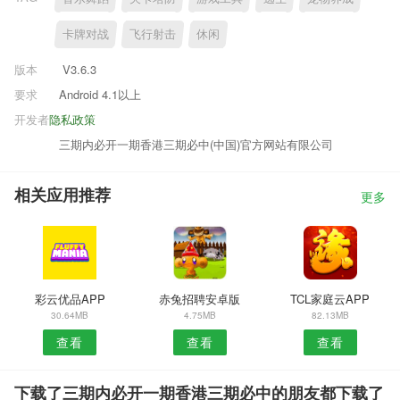
卡牌对战
飞行射击
休闲
版本
V3.6.3
要求
Android 4.1以上
开发者
隐私政策
三期内必开一期香港三期必中(中国)官方网站有限公司
相关应用推荐
更多
彩云优品APP
赤兔招聘安卓版
TCL家庭云APP
30.64MB
4.75MB
82.13MB
查看
查看
查看
下载了三期内必开一期香港三期必中的朋友都下载了