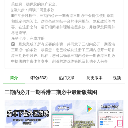
关信息，确保您的账户安全。
🎚第六步：阅读并同意条款
🛢在注册过程中，
三期内必开一期香港三期必中
会提供使用条款
和规定供您阅读。这些条款包括平台的使用规范、隐私政策等内
容。在注册之前，请仔细阅读并理解这些条款，并确保您同意并
愿意遵守。
⛺️第七步：完成注册
🅿一旦您完成了所有必要的步骤，并同意了
三期内必开一期香港
三期必中
的条款，恭喜您！您已经成功注册了三期内必开一期香
港三期必中账户。现在，您可以畅享
三期内必开一期香港三期必
中
提供的丰富体育赛事、刺激的游戏体验以及其他令人兴奋
简介
评论(532)
热门文章
历史版本
视频
三期内必开一期香港三期必中最新版截图