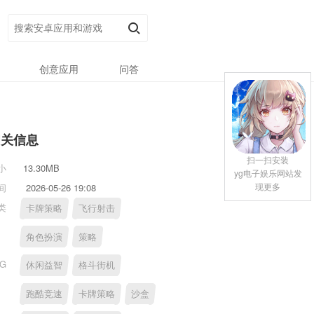
创意应用
问答
相关信息
扫一扫安装
小
13.30MB
yg电子娱乐网站发
现更多
间
2026-05-26 19:08
类
卡牌策略
飞行射击
角色扮演
策略
AG
休闲益智
格斗街机
跑酷竞速
卡牌策略
沙盒