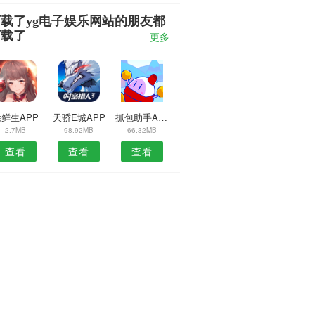
载了yg电子娱乐网站的朋友都
下载了
更多
鲜生APP
天骄E城APP
抓包助手APP
2.7MB
98.92MB
66.32MB
查看
查看
查看