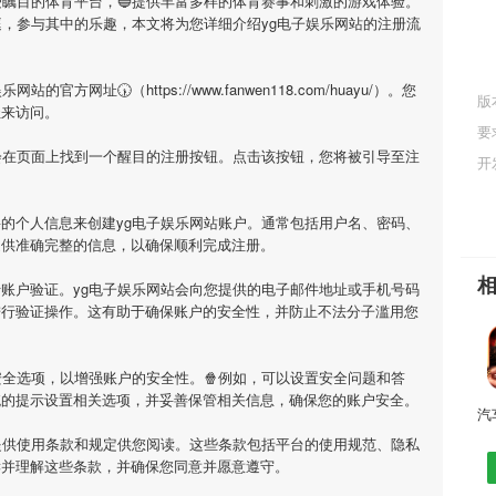
受瞩目的体育平台，🔵提供丰富多样的体育赛事和刺激的游戏体验。
庭，参与其中的乐趣，本文将为您详细介绍
yg电子娱乐网站
的注册流
娱乐网站
的官方网址🕠（https://www.fanwen118.com/huayu/）。您
版
址来访问。
要
会在页面上找到一个醒目的注册按钮。点击该按钮，您将被引导至注
开
要的个人信息来创建
yg电子娱乐网站
账户。通常包括用户名、密码、
提供准确完整的信息，以确保顺利完成注册。
行账户验证。
yg电子娱乐网站
会向您提供的电子邮件地址或手机号码
进行验证操作。这有助于确保账户的安全性，并防止不法分子滥用您
全选项，以增强账户的安全性。🍿例如，可以设置安全问题和答
统的提示设置相关选项，并妥善保管相关信息，确保您的账户安全。
提供使用条款和规定供您阅读。这些条款包括平台的使用规范、隐私
读并理解这些条款，并确保您同意并愿意遵守。