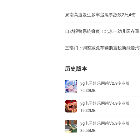
泉南高速发生多车追尾事故致2死4伤
自动报警系统瘫痪！北京一幼儿园存重
三部门：调整减免车辆购置税新能源汽
历史版本
yg电子娱乐网站V2.9专业版
75.30MB
yg电子娱乐网站V4.9专业版
19.32MB
yg电子娱乐网站V5.9专业版
35.55MB