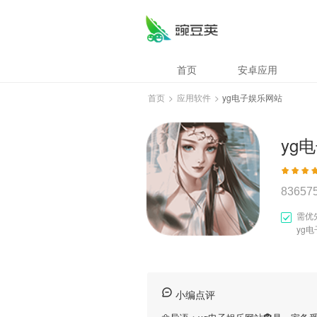
首页
安卓应用
首页
>
应用软件
>
yg电子娱乐网站
yg
83657
需优
yg
小编点评