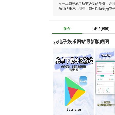
👨一旦您完成了所有必要的步骤，并
乐网站账户。现在，您可以畅享
yg电
简介
评论(966)
yg电子娱乐网站最新版截图