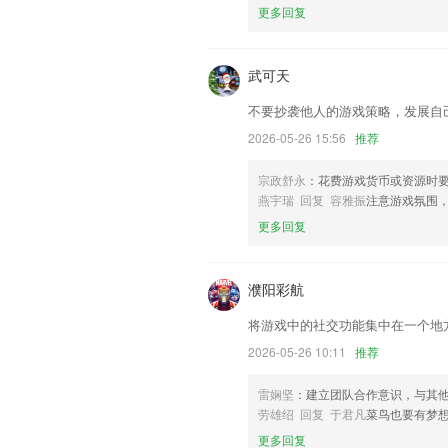
更多回复
联系我们
以上就是yg电子娱乐网站的介绍，如果
以帮助我们更好的对产品进行优化修改。
武可天
不要抄袭他人的游戏策略，发展自
2026-05-26 15:56
推荐
宗政舒永
：花费游戏货币或资源时
燕宇瑞 回复 容雅振
注意游戏氛围
更多回复
濮阳彩航
将游戏中的社交功能集中在一个地
2026-05-26 10:11
推荐
雷娴坚
：建立团队合作意识，与其
劳雄绍 回复 于君凡
菜鸟也要有梦
更多回复