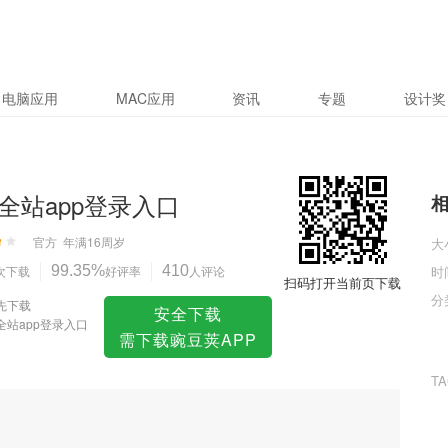
入口
电脑应用
MAC应用
资讯
专题
设计奖
全站app登录入口
官方
年满16周岁
大
次下载
99.35%
好评率
410
人评论
时
扫码打开当前页下载
分
先下载
安全下载
全站app登录入口
需下载豌豆荚APP
T