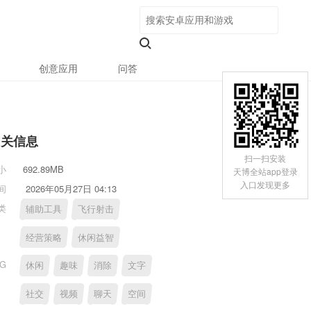
创意应用
问答
相关信息
扫一扫安装
小
692.89MB
天博全站app登录
入口发现更多
间
2026年05月27日 04:13
类
辅助工具
飞行射击
经营策略
休闲益智
AG
休闲
趣味
消除
文字
社交
视频
聊天
空间