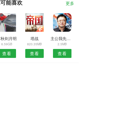
你可能喜欢
更多
寒秋剑月明
塔战
主公我先上等我去喊人
6.59GB
820.35MB
2.5MB
查看
查看
查看