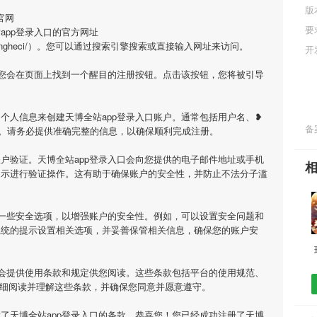
版
官网
要
app登录入口的官方网址
om/longdengheci/）。您可以通过搜索引擎搜索或直接输入网址来访问。
开
，您会在页面上找到一个醒目的注册按钮。点击该按钮，您将被引导
个人信息来创建天博全站app登录入口账户。通常包括用户名、❥
备案
。请务必提供准确完整的信息，以确保顺利完成注册。
户验证。天博全站app登录入口会向您提供的电子邮件地址或手机
提示进行验证操作。这有助于确保账户的安全性，并防止不法分子滥
置一些安全选项，以增强账户的安全性。例如，可以设置安全问题和
系统的提示设置相关选项，并妥善保管相关信息，确保您的账户安
口会提供使用条款和规定供您阅读。这些条款包括平台的使用规范、
仔细阅读并理解这些条款，并确保您同意并愿意遵守。
了天博全站app登录入口的条款，恭喜您！您已经成功注册了天博