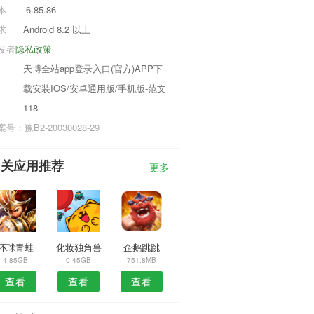
本
6.85.86
求
Android 8.2 以上
发者
隐私政策
天博全站app登录入口(官方)APP下
载安装IOS/安卓通用版/手机版-范文
118
号：豫B2-20030028-29
相关应用推荐
更多
环球青蛙
化妆独角兽
企鹅跳跳
4.85GB
0.45GB
751.8MB
查看
查看
查看