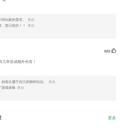
不同玩家的需求。
来自
致，赏心悦目！！
来自
989
有几率造成额外伤害！
，创造出属于自己的独特玩法。
来自
了游戏体验
来自
章
更多