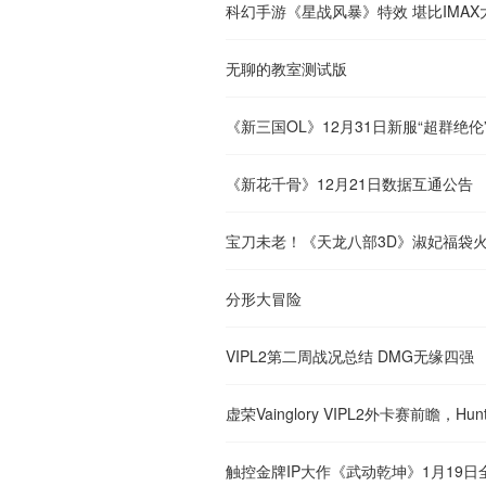
科幻手游《星战风暴》特效 堪比IMAX
无聊的教室测试版
《新三国OL》12月31日新服“超群绝伦
《新花千骨》12月21日数据互通公告
宝刀未老！《天龙八部3D》淑妃福袋
分形大冒险
VIPL2第二周战况总结 DMG无缘四强
虚荣Vainglory VIPL2外卡赛前瞻，H
触控金牌IP大作《武动乾坤》1月19日