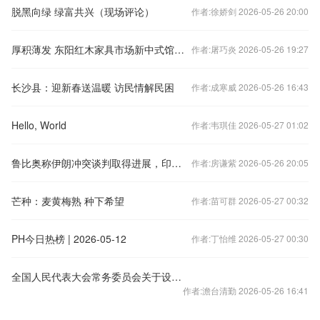
脱黑向绿 绿富共兴（现场评论）
作者:徐娇剑 2026-05-26 20:00
厚积薄发 东阳红木家具市场新中式馆华丽蝶变
作者:屠巧炎 2026-05-26 19:27
长沙县：迎新春送温暖 访民情解民困
作者:成寒威 2026-05-26 16:43
Hello, World
作者:韦琪佳 2026-05-27 01:02
鲁比奥称伊朗冲突谈判取得进展，印美双方就中东局势与贸易议题展开磋商
作者:房谦紫 2026-05-26 20:05
芒种：麦黄梅熟 种下希望
作者:苗可群 2026-05-27 00:32
PH今日热榜 | 2026-05-12
作者:丁怡维 2026-05-27 00:30
全国人民代表大会常务委员会关于设立北京金融法院的决定
作者:澹台清勤 2026-05-26 16:41