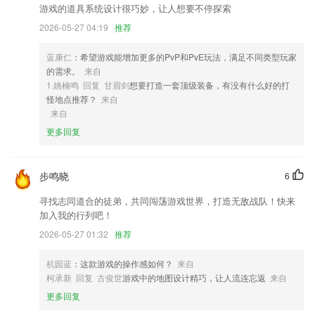
模板。
游戏的道具系统设计很巧妙，让人想要不停探索
2026-05-27 04:19
推荐
2,【细胞修复和再生】
3,对话故事，边点边看
蓝康仁
：希望游戏能增加更多的PvP和PvE玩法，满足不同类型玩家
4,健康阅读：护眼模式、夜间模式、亮度自适应、字体大小、多样独特的
的需求。
来自
阅读页主题，每一个阅读姿势都舒服
1.姚楠鸣 回复 甘眉剑
想要打造一套顶级装备，有没有什么好的打
怪地点推荐？
来自
5,主题色
来自
6,每个字精心匹配一个汉字文化动画
更多回复
港澳通app下载官方软件优势
1.报考自愿的专业指导及资讯
步鸣晓
6
2.：模拟练习，含解析，检测学习成果；
寻找志同道合的徒弟，共同闯荡游戏世界，打造无敌战队！快来
加入我的行列吧！
3.测试来复习你的技能
2026-05-27 01:32
推荐
4.文件翻译，课堂记录，旅游翻译让大家一目了然
5.权威名师编写，通关拿证必备
杭园蓝
：这款游戏的操作感如何？
来自
柯承新 回复 古俊世
游戏中的地图设计精巧，让人流连忘返
来自
6.玩法简单易上手，将给出的汉字填到空格中，形成相应的成语。
更多回复
港澳通app下载官方更新了什么?