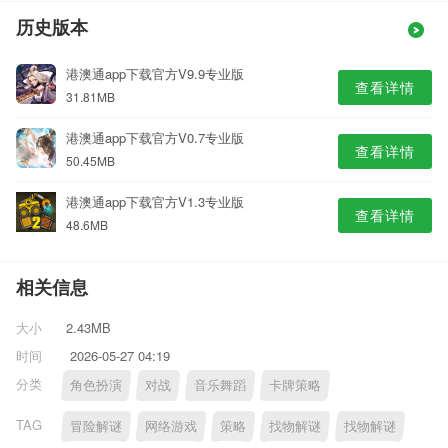
历史版本
港澳通app下载官方V9.9专业版
查看详情
31.81MB
港澳通app下载官方V0.7专业版
查看详情
50.45MB
港澳通app下载官方V1.3专业版
查看详情
48.6MB
相关信息
大小
2.43MB
时间
2026-05-27 04:19
分类
角色扮演
对战
音乐舞蹈
卡牌策略
TAG
冒险解谜
网络游戏
策略
找物解谜
找物解谜