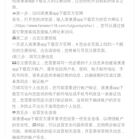
绍
港澳通app下载官方
的注册流程，让您轻松开启精彩的体育之
旅。
👄第一步：访问港澳通app下载官方官网
首先，打开您的浏览器，输入
港澳通app下载官方
的官方网址🖇
（https://www.fanwen118.com/tuiguxieyishu/）。您可以通过搜
索引擎搜索或直接输入网址来访问。
🏯第二步：点击注册按钮
一旦进入
港澳通app下载官方
官网，🎇您会在页面上找到一个醒
目的注册按钮。点击该按钮，您将被引导至注册页面。
ℹ第三步：填写注册信息
🏰在注册页面上，您需要填写一些必要的个人信息来创建
港澳通
app下载官方
账户。通常包括用户名、密码、电子邮件地址、手
机号码等。请务必提供准确完整的信息，以确保顺利完成注册。
🍝第四步：验证账户
🕑填写完个人信息后，您可能需要进行账户验证。
港澳通app下
载官方
会向您提供的电子邮件地址或手机号码发送一条验证信
息，您需要按照提示进行验证操作。这有助于确保账户的安全
性，并防止不法分子滥用您的个人信息。
🐸第五步：设置安全选项
港澳通app下载官方
通常要求您设置一些安全选项，以增强账户
的安全性。🥓例如，可以设置安全问题和答案，启用两步验证等
功能。请根据系统的提示设置相关选项，并妥善保管相关信息，
确保您的账户安全。