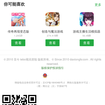
你可能喜欢
更多
传奇再现变态版
创造与魔法游戏
游戏主播生活模拟器
1.20GB
274.41MB
50.4MB
查看
查看
查看
© 2010 至今 lebo视讯登陆 版权所有。© Since 2010 daxiongtv.com . All rights
reserved.
版权保护投诉指引
・
增值电信业务经营许可证：京ICP备19043480号-2
网络出版服务许可证：
（署）网出证（京）字第827号