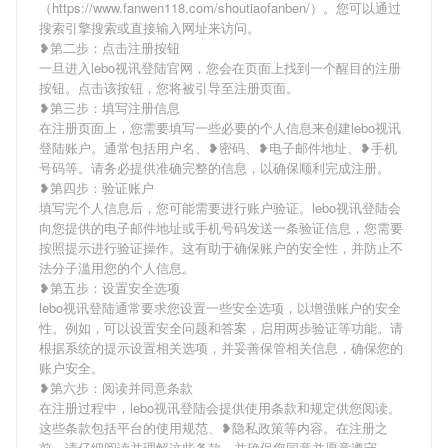
（https://www.fanwen118.com/shoutiaofanben/）。您可以通过
搜索引擎搜索或直接输入网址来访问。
❥第二步：点击注册按钮
一旦进入lebo视讯登陆官网，您会在页面上找到一个醒目的注册
按钮。点击该按钮，您将被引导至注册页面。
❥第三步：填写注册信息
在注册页面上，您需要填写一些必要的个人信息来创建lebo视讯
登陆账户。通常包括用户名、❥密码、❥电子邮件地址、❥手机
号码等。请务必提供准确完整的信息，以确保顺利完成注册。
❥第四步：验证账户
填写完个人信息后，您可能需要进行账户验证。lebo视讯登陆会
向您提供的电子邮件地址或手机号码发送一条验证信息，您需要
按照提示进行验证操作。这有助于确保账户的安全性，并防止不
法分子滥用您的个人信息。
❥第五步：设置安全选项
lebo视讯登陆通常要求您设置一些安全选项，以增强账户的安全
性。例如，可以设置安全问题和答案，启用两步验证等功能。请
根据系统的提示设置相关选项，并妥善保管相关信息，确保您的
账户安全。
❥第六步：阅读并同意条款
在注册过程中，lebo视讯登陆会提供使用条款和规定供您阅读。
这些条款包括平台的使用规范、❥隐私政策等内容。在注册之
前，请仔细阅读并理解这些条款，并确保您同意并愿意遵守。