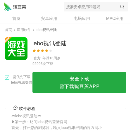
lebo视讯登陆
首页
安卓应用
电脑应用
MAC应用
资讯
专题
设计奖
创意应用
首页
>
应用软件
>
lebo视讯登陆
问答
lebo视讯登陆
官方
年满16周岁
次下载
92993
需优先下载
安全下载
lebo视讯登陆
需下载豌豆荚APP
软件教程
👄lebo视讯登陆👄
❥第一步：访问lebo视讯登陆官网
首先，打开您的浏览器，输入lebo视讯登陆的官方网址