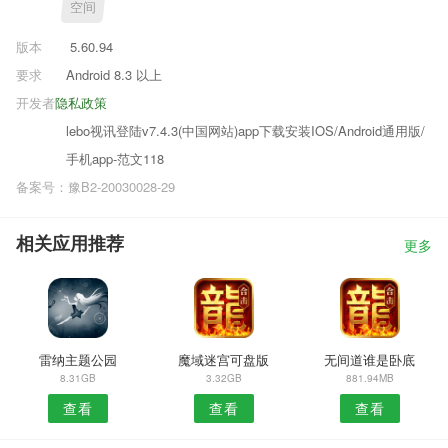
空间
版本
5.60.94
要求
Android 8.3 以上
开发者
隐私政策
lebo视讯登陆v7.4.3(中国网站)app下载安装IOS/Android通用版/
手机app-范文118
备案号：豫B2-20030028-29
相关应用推荐
更多
雷纳主题公园
魔域迷宫可盘版
无间道谁是卧底
8.31GB
3.32GB
881.94MB
查看
查看
查看