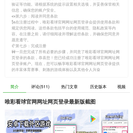
验证等功能。请根据系统的提示设置相关选项，并妥善保管相关
信息，确保您的账户安全。
🌭第六步：阅读并同意条款
🗽在注册过程中，
唯彩看球官网网址网页登录
会提供使用条款和
规定供您阅读。这些条款包括平台的使用规范、隐私政策等内
容。在注册之前，请仔细阅读并理解这些条款，并确保您同意并
愿意遵守。
🥐第七步：完成注册
🚧一旦您完成了所有必要的步骤，并同意了
唯彩看球官网网址网
页登录
的条款，恭喜您！您已经成功注册了唯彩看球官网网址网
页登录账户。现在，您可以畅享
唯彩看球官网网址网页登录
提供
的丰富体育赛事、刺激的游戏体验以及其他令人兴奋
简介
评论(511)
热门文章
历史版本
视频
唯彩看球官网网址网页登录最新版截图