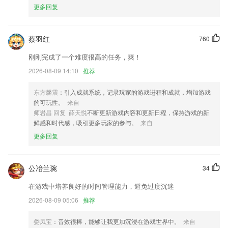
更多回复
6.独家课程：开通即刻可在会员专区内畅听独家版权课程，让你足不出
户，尽享干货；
蔡羽红
760
唯彩看球官网网址网页登录更新了什么?
刚刚完成了一个难度很高的任务，爽！
提高在线率
2026-08-09 14:10
推荐
优化拍照和相册
浏览过的足迹,我们都贴心记录,请到"我的"里寻找吧~
东方馨震
：引入成就系统，记录玩家的游戏进程和成就，增加游戏
的可玩性。
来自
个性化自助找书，多种查找方式，满足你的口味。
师岩昌 回复 薛天悦
不断更新游戏内容和更新日程，保持游戏的新
优化话题讨论功能，新增话题广场栏目
鲜感和时代感，吸引更多玩家的参与。
来自
修复多个已知问题，推荐更新
更多回复
联系我们
以上就是唯彩看球官网网址网页登录的介绍，如果您喜欢这款软件，您可
公冶兰琬
34
以到应用商店进行打分评论，说出您的使用经历，以帮助我们更好的对产
品进行优化修改。
在游戏中培养良好的时间管理能力，避免过度沉迷
2026-08-09 05:06
推荐
娄凤宝
：音效很棒，能够让我更加沉浸在游戏世界中。
来自