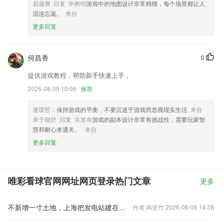
易黛爽 回复 毕桦明
游戏中的地图设计非常精细，每个场景都让人
流连忘返。
来自
更多回复
何昌香
0
提供游戏教程，帮助新手快速上手，
2026-08-09 10:06
推荐
逄瑗哲
：保持游戏的平衡，不要沉迷于游戏而忽视现实生活
来自
单于烟舒 回复 关发有
游戏的副本设计非常有挑战性，需要玩家智
慧和耐心来通关。
来自
更多回复
唯彩看球官网网址网页登录热门文章
更多
不新增一寸土地，上海把发电站建在鱼塘上，今年首批“零碳蟹”即将上市
作者:冉坚竹 2026-08-09 14:38