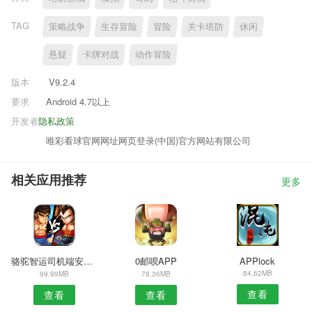
TAG
策略战争
生存冒险
冒险
关卡塔防
休闲
悬疑
卡牌对战
动作冒险
版本
V9.2.4
要求
Android 4.7以上
开发者
隐私政策
唯彩看球官网网址网页登录(中国)官方网站有限公司
相关应用推荐
更多
骆驼智运司机端安卓版
0邮呗APP
APPlock
84.62MB
99.99MB
78.36MB
查看
查看
查看