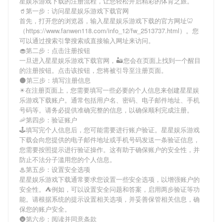
星娱乐游戏下载
的注册流程，让您轻松开启精彩的体育之旅。
🥤第一步：访问星星娱乐游戏下载官网
首先，打开您的浏览器，输入
星星娱乐游戏下载
的官方网址🦷
（https://www.fanwen118.com/info_12/fw_2513737.html）。您
可以通过搜索引擎搜索或直接输入网址来访问。
🧁第二步：点击注册按钮
一旦进入
星星娱乐游戏下载
官网，🏜您会在页面上找到一个醒目
的注册按钮。点击该按钮，您将被引导至注册页面。
🌑第三步：填写注册信息
☀在注册页面上，您需要填写一些必要的个人信息来创建
星星娱
乐游戏下载
账户。通常包括用户名、密码、电子邮件地址、手机
号码等。请务必提供准确完整的信息，以确保顺利完成注册。
🦐第四步：验证账户
🕹填写完个人信息后，您可能需要进行账户验证。
星星娱乐游戏
下载
会向您提供的电子邮件地址或手机号码发送一条验证信息，
您需要按照提示进行验证操作。这有助于确保账户的安全性，并
防止不法分子滥用您的个人信息。
♨第五步：设置安全选项
星星娱乐游戏下载
通常要求您设置一些安全选项，以增强账户的
安全性。⛺例如，可以设置安全问题和答案，启用两步验证等功
能。请根据系统的提示设置相关选项，并妥善保管相关信息，确
保您的账户安全。
🌚第六步：阅读并同意条款