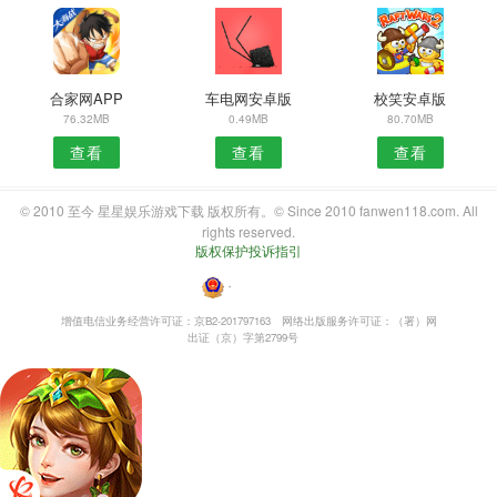
合家网APP
车电网安卓版
校笑安卓版
76.32MB
0.49MB
80.70MB
查看
查看
查看
© 2010 至今 星星娱乐游戏下载 版权所有。© Since 2010 fanwen118.com. All
rights reserved.
版权保护投诉指引
・
增值电信业务经营许可证：京B2-201797163
网络出版服务许可证：（署）网
出证（京）字第2799号