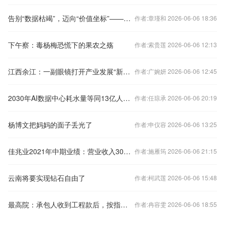
告别“数据枯竭”，迈向“价值坐标”——艺恩发布《全球大模型数据市场白皮书》
作者:章瑾和 2026-06-06 18:36
下午察：毒杨梅恐慌下的果农之殇
作者:索贵莲 2026-06-06 12:13
江西余江：一副眼镜打开产业发展“新视界”
作者:广婉妍 2026-06-06 12:45
2030年AI数据中心耗水量等同13亿人用量
作者:任琼承 2026-06-06 20:19
杨博文把妈妈的面子丢光了
作者:申仪容 2026-06-06 13:25
佳兆业2021年中期业绩：营业收入300.7亿元 同比增长34.8%
作者:施雁筠 2026-06-06 21:15
云南将要实现钻石自由了
作者:柯武莲 2026-06-06 15:48
最高院：承包人收到工程款后，按指示将款项转至第三人“走账”的，视为发包人未支付相应款项
作者:冉容雯 2026-06-06 18:55