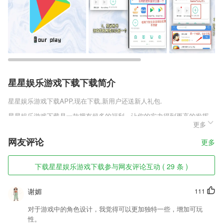
星星娱乐游戏下载下载简介
星星娱乐游戏下载
APP,现在下载,新用户还送新人礼包.
星星娱乐游戏下载是一款拥有超多的福利，让你的实力得到更高的发挥，
更多
在不同的竞技比拼中充分发挥自己的实力，更多新奇的历练比拼等待你的
游玩，让自己的实力充分发挥，更多极致玩法等待你的游玩，让自己逐渐
网友评论
更多
变得更强，更多玩法等待你的参与。
星星娱乐游戏下载软件特色
下载星星娱乐游戏下载参与网友评论互动 ( 29 条 )
1,想要预约的专家，在这里患者只需要动动手指即可预约到，预约快捷；
谢媚
111
2,精准的推广服务，数据系统的综合软件。实用的工具很多，推广的素材
也有；
对于游戏中的角色设计，我觉得可以更加独特一些，增加可玩
3,365体育官网入口快来感受经典的传奇大型角色扮演类游戏，分分钟爆
性。