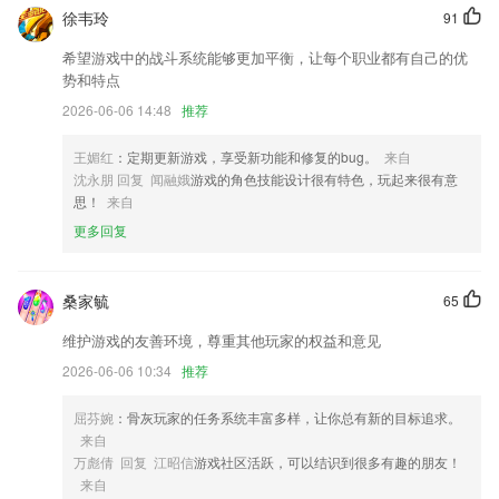
6.500ms 低延迟、高清画质，多平台支持，全球范围直播授课
徐韦玲
91
星星娱乐游戏下载更新了什么?
希望游戏中的战斗系统能够更加平衡，让每个职业都有自己的优
势和特点
应用详情页处理ACTION_SHOW_APP_INFO
2026-06-06 14:48
推荐
通知中心消息跳转优化
★图片视频水印添加
王媚红
：定期更新游戏，享受新功能和修复的bug。
来自
沈永朋 回复 闻融娥
游戏的角色技能设计很有特色，玩起来很有意
增加需求功能。
思！
来自
修复了部分用户手机微信登录出错的问题
更多回复
修复上个版本的bug
联系我们
桑家毓
65
以上就是星星娱乐游戏下载的介绍，如果您喜欢这款软件，您可以到应用
商店进行打分评论，说出您的使用经历，以帮助我们更好的对产品进行优
维护游戏的友善环境，尊重其他玩家的权益和意见
化修改。
2026-06-06 10:34
推荐
屈芬婉
：骨灰玩家的任务系统丰富多样，让你总有新的目标追求。
来自
万彪倩 回复 江昭信
游戏社区活跃，可以结识到很多有趣的朋友！
来自