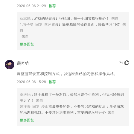
表的快感，酷炫的技能都已蓄势以待，就等玩家一键火力全开，在数百种
2026-06-06 21:29
推荐
关卡中尽情挥洒最强悍的技能展示，丰富的剧情也是必不可少，感兴趣的
玩家朋友速速来下载试玩体验一下吧。
蔡斌鹏
：游戏的场景设计很精细，每一个细节都很用心！
来自
4,全面性智能办公功能，这里为各位带来了超强的办公技术一键提供各位
1.向子曼 回复 李萍霄
设计简单易懂的操作界面，降低学习门槛
来
帮助
自
来自
5,各种各样有趣的新鲜事都能了如指掌，观看娱乐八卦短视频，简单便
更多回复
捷。
6,养殖除臭
燕奇钧
星星娱乐游戏下载软件优势
71
调整游戏设置和控制方式，以适应自己的习惯和操作风格。
1.及时查漏补缺，打印分享，方便快捷
2026-06-06 15:28
推荐
2.同步课、培优课、拓展课三大体系，互动PK的课堂模式，帮助孩子多
维提升
卓庆玛
：终于赢得了一场对战，虽然只是个小胜利，但我已经感到
3.·高频题库：高频易错、高频考点、快速复习常错题，行业易错题
满足了！
来自
裘洋菁 回复 步山杰
最重要的是，不要忘记游戏的初衷：享受游戏
4.趣味学习日语，从火影忍者，海贼王，柯南等热门日语动漫2265中学习
的乐趣和挑战。不要过分追求胜利，重要的是玩得开心
来自
日语，寓教于乐，加快学习效率
更多回复
5.软件还有很多有趣认知的小游戏，让孩子可以边玩边学习到更多的有用
的知识，培养孩子的大脑记忆。