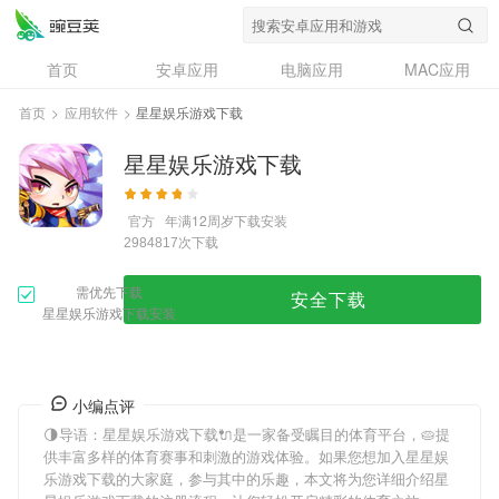
首页
安卓应用
电脑应用
MAC应用
资讯
专题
设计奖
创意应用
首页
>
应用软件
>
星星娱乐游戏下载
问答
星星娱乐游戏下载
官方
年满12周岁
下载安装
次下载
2984817
需优先下载
安全下载
星星娱乐游戏下载安装
小编点评
🌗导语：
星星娱乐游戏下载
🔌是一家备受瞩目的体育平台，🥧提
供丰富多样的体育赛事和刺激的游戏体验。如果您想加入
星星娱
乐游戏下载
的大家庭，参与其中的乐趣，本文将为您详细介绍
星