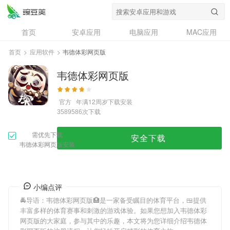
首页
安卓应用
电脑应用
MAC应用
资讯
专题
设计奖
创意应用
首页
>
应用软件
>
韦德体彩网页版
问答
韦德体彩网页版
官方
年满12周岁
下载安装
次下载
3589586
需优先下载
安全下载
韦德体彩网页版安装
小编点评
🚔导语：
韦德体彩网页版
🏥是一家备受瞩目的体育平台，🍱提供
丰富多样的体育赛事和刺激的游戏体验。如果您想加入
韦德体彩
网页版
的大家庭，参与其中的乐趣，本文将为您详细介绍
韦德体