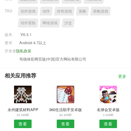
TAG
动作游戏
动作
传奇游戏
策略
策略游戏
动作冒险
网络游戏
沙盒
版本
V6.3.1
要求
Android 4.7以上
开发者
隐私政策
韦德体彩网页版(中国)官方网站有限公司
相关应用推荐
更多
永州建筑材料APP
360生活助手安卓版
名律会安卓版
25.58MB
90.90MB
0.26MB
查看
查看
查看