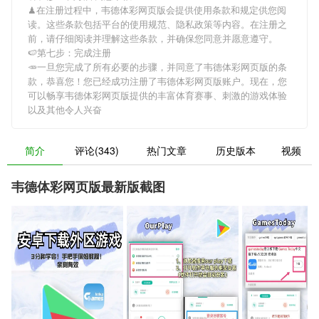
♟在注册过程中，
韦德体彩网页版
会提供使用条款和规定供您阅
读。这些条款包括平台的使用规范、隐私政策等内容。在注册之
前，请仔细阅读并理解这些条款，并确保您同意并愿意遵守。
🍉第七步：完成注册
🥕一旦您完成了所有必要的步骤，并同意了
韦德体彩网页版
的条
款，恭喜您！您已经成功注册了韦德体彩网页版账户。现在，您
可以畅享
韦德体彩网页版
提供的丰富体育赛事、刺激的游戏体验
以及其他令人兴奋
简介
评论(343)
热门文章
历史版本
视频
韦德体彩网页版最新版截图