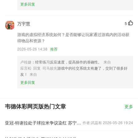
更多回复
万宇慧
5
游戏的虚拟经济系统如何？是否能够让玩家通过游戏内的活动获
得物品和资源？
2026-05-26 14:38
推荐
卢桂婕
：经常练习反应速度，提高操作的准确性。
来自
应言松 回复 司马姣先
游戏中的社交系统太有趣了，交到了很多好
友！
来自
更多回复
韦德体彩网页版热门文章
更多
亚冠-特谢拉处子球拉米争议染红 苏宁3-2力克全北
作者:武蕊有 2026-05-26 19:24