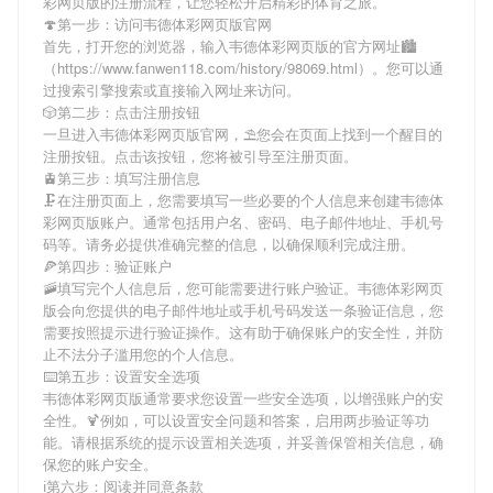
彩网页版
的注册流程，让您轻松开启精彩的体育之旅。
🍄第一步：访问韦德体彩网页版官网
首先，打开您的浏览器，输入
韦德体彩网页版
的官方网址🏙
（https://www.fanwen118.com/history/98069.html）。您可以通
过搜索引擎搜索或直接输入网址来访问。
🎲第二步：点击注册按钮
一旦进入
韦德体彩网页版
官网，⛱您会在页面上找到一个醒目的
注册按钮。点击该按钮，您将被引导至注册页面。
🚊第三步：填写注册信息
🗜在注册页面上，您需要填写一些必要的个人信息来创建
韦德体
彩网页版
账户。通常包括用户名、密码、电子邮件地址、手机号
码等。请务必提供准确完整的信息，以确保顺利完成注册。
🍕第四步：验证账户
🚠填写完个人信息后，您可能需要进行账户验证。
韦德体彩网页
版
会向您提供的电子邮件地址或手机号码发送一条验证信息，您
需要按照提示进行验证操作。这有助于确保账户的安全性，并防
止不法分子滥用您的个人信息。
⌨️第五步：设置安全选项
韦德体彩网页版
通常要求您设置一些安全选项，以增强账户的安
全性。🍹例如，可以设置安全问题和答案，启用两步验证等功
能。请根据系统的提示设置相关选项，并妥善保管相关信息，确
保您的账户安全。
ℹ第六步：阅读并同意条款