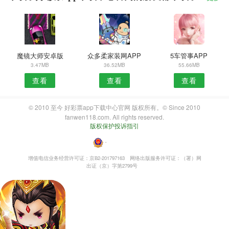
魔镜大师安卓版
众多柔家装网APP
5车管事APP
3.47MB
36.52MB
55.66MB
查看
查看
查看
© 2010 至今 好彩票app下载中心官网 版权所有。© Since 2010
fanwen118.com. All rights reserved.
版权保护投诉指引
・
增值电信业务经营许可证：京B2-201797163
网络出版服务许可证：（署）网
出证（京）字第2799号