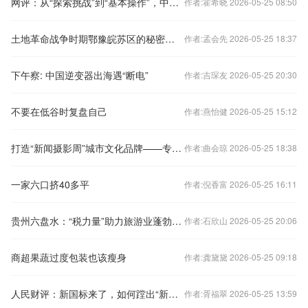
网评：从“探索挑战”到“基本操作”，中国航天凭什么？
作者:霍希晓 2026-05-25 08:50
土地革命战争时期鄂豫皖苏区的秘密交通与历史作用
作者:孟会先 2026-05-25 18:37
下午察: 中国逆变器出海遇“断电”
作者:吉琛友 2026-05-25 20:30
不要在低谷时复盘自己
作者:燕怡健 2026-05-25 15:12
打造“新闻摄影周”城市文化品牌——专访中国新闻...
作者:曲会琼 2026-05-25 18:38
一家六口挤40多平
作者:倪香富 2026-05-25 16:11
贵州六盘水：“税力量”助力旅游业蓬勃发展
作者:石欣山 2026-05-25 20:06
商超果蔬过度包装也该瘦身
作者:龚黛黛 2026-05-25 09:18
人民财评：新国标来了，如何蹚出“新鞋路”？
作者:胥福翠 2026-05-25 13:59