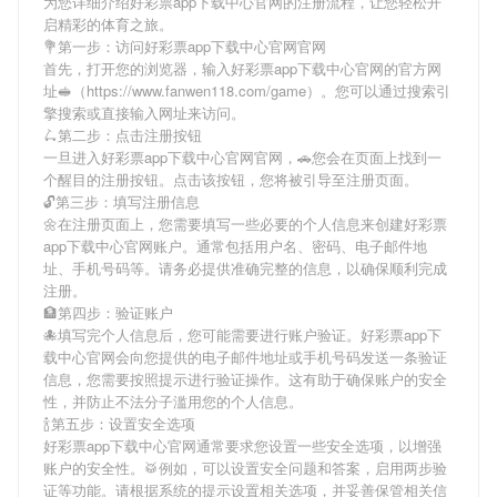
为您详细介绍
好彩票app下载中心官网
的注册流程，让您轻松开
启精彩的体育之旅。
💐第一步：访问好彩票app下载中心官网官网
首先，打开您的浏览器，输入
好彩票app下载中心官网
的官方网
址🥪（https://www.fanwen118.com/game）。您可以通过搜索引
擎搜索或直接输入网址来访问。
🛴第二步：点击注册按钮
一旦进入
好彩票app下载中心官网
官网，🚗您会在页面上找到一
个醒目的注册按钮。点击该按钮，您将被引导至注册页面。
🔓第三步：填写注册信息
🌼在注册页面上，您需要填写一些必要的个人信息来创建
好彩票
app下载中心官网
账户。通常包括用户名、密码、电子邮件地
址、手机号码等。请务必提供准确完整的信息，以确保顺利完成
注册。
🏦第四步：验证账户
🐙填写完个人信息后，您可能需要进行账户验证。
好彩票app下
载中心官网
会向您提供的电子邮件地址或手机号码发送一条验证
信息，您需要按照提示进行验证操作。这有助于确保账户的安全
性，并防止不法分子滥用您的个人信息。
🍾第五步：设置安全选项
好彩票app下载中心官网
通常要求您设置一些安全选项，以增强
账户的安全性。🥁例如，可以设置安全问题和答案，启用两步验
证等功能。请根据系统的提示设置相关选项，并妥善保管相关信