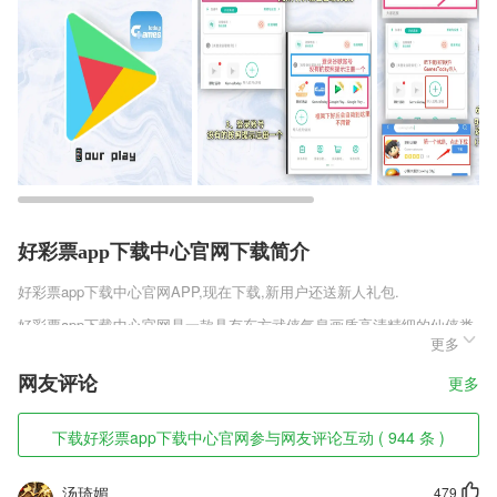
好彩票app下载中心官网下载简介
好彩票app下载中心官网
APP,现在下载,新用户还送新人礼包.
好彩票app下载中心官网是一款具有东方武侠气息画质高清精细的仙侠类
更多
角色扮演手游，精致细腻的浪漫古风唯美仙侠世界，众多的英雄角色等待
玩家来收集，可以给英雄进行升级强化，增强自身的战斗力，个性十足的
网友评论
更多
百变时装造型任意搭配装扮，爽快刺激的游戏对战给玩家带乐趣。
好彩票app下载中心官网软件特色
下载好彩票app下载中心官网参与网友评论互动 ( 944 条 )
1,支持现场移动侦测报警，并保存服务器进行查看。
汤琦媚
479