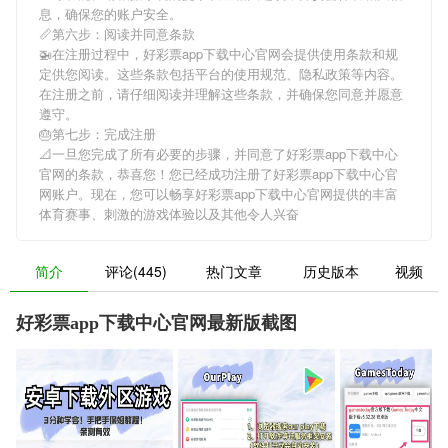
息，确保您的账户安全。
📏第六步：阅读并同意条款
🚁在注册过程中，
好彩票app下载中心官网
会提供使用条款和规
定供您阅读。这些条款包括平台的使用规范、隐私政策等内容。
在注册之前，请仔细阅读并理解这些条款，并确保您同意并愿意
遵守。
🎂第七步：完成注册
📐一旦您完成了所有必要的步骤，并同意了
好彩票app下载中心
官网
的条款，恭喜您！您已经成功注册了好彩票app下载中心官
网账户。现在，您可以畅享
好彩票app下载中心官网
提供的丰富
体育赛事、刺激的游戏体验以及其他令人兴奋
简介
评论(445)
热门文章
历史版本
视频
好彩票app下载中心官网最新版截图