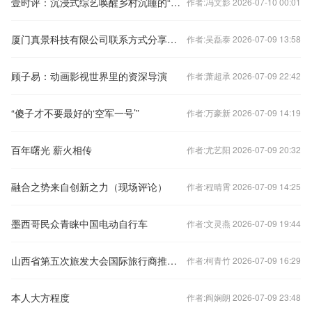
壹时评：沉浸式综艺唤醒乡村沉睡的“情绪价值”
作者:冯文影 2026-07-10 00:01
厦门真景科技有限公司联系方式分享：像素蛋糕官方咨询400热线一站式答疑
作者:吴磊泰 2026-07-09 13:58
顾子易：动画影视世界里的资深导演
作者:萧超承 2026-07-09 22:42
“傻子才不要最好的‘空军一号’”
作者:万豪新 2026-07-09 14:19
百年曙光 薪火相传
作者:尤艺阳 2026-07-09 20:32
融合之势来自创新之力（现场评论）
作者:程晴霄 2026-07-09 14:25
墨西哥民众青睐中国电动自行车
作者:文灵燕 2026-07-09 19:44
山西省第五次旅发大会国际旅行商推介会召开
作者:柯青竹 2026-07-09 16:29
本人大方程度
作者:阎娴朗 2026-07-09 23:48