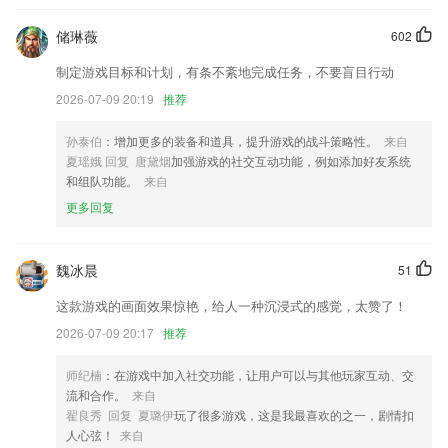
定时发送支持时区换算，您可以直接选择收件人的时区设置时间，换算为
储琳薇
602
对应的本地时间
制定游戏目标和计划，有条不紊地完成任务，不要盲目行动
商家群聊功能增强，内部沟通更顺畅
2026-07-09 20:19
推荐
新增满减活动优惠；
优化文章加载卡顿问题，海量政策任你“翻”！
孙泰伯
：增加更多的装备和道具，提升游戏的战斗策略性。
来自
夏瑶娥 回复 唐黛烟
加强游戏的社交互动功能，例如添加好友系统
悬浮窗去除单位
和组队功能。
来自
联系我们
更多回复
以上就是盈多多苹果下载的介绍，如果您喜欢这款软件，您可以到应用商
店进行打分评论，说出您的使用经历，以帮助我们更好的对产品进行优化
修改。
魏冰晨
51
这款游戏的画面效果惊艳，给人一种沉浸式的感觉，太赞了！
2026-07-09 20:17
推荐
师纪楠
：在游戏中加入社交功能，让用户可以与其他玩家互动、交
流和合作。
来自
翟良秀 回复 夏璐伊
玩了很多游戏，这是我最喜欢的之一，剧情扣
人心弦！
来自