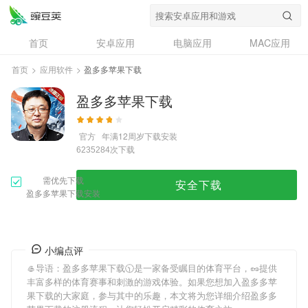
首页
安卓应用
电脑应用
MAC应用
资讯
专题
设计奖
创意应用
首页
>
应用软件
>
盈多多苹果下载
问答
盈多多苹果下载
官方
年满12周岁
下载安装
次下载
6235284
需优先下载
安全下载
盈多多苹果下载安装
小编点评
🥌导语：
盈多多苹果下载
🕥是一家备受瞩目的体育平台，🥜提供
丰富多样的体育赛事和刺激的游戏体验。如果您想加入
盈多多苹
果下载
的大家庭，参与其中的乐趣，本文将为您详细介绍
盈多多