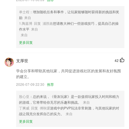
3,使用简便：去除多余的功能，老人小孩可以快速上手。
4,支撑所有具有dlna、airplay协议的设备
单士程
：增加随机任务和事件，让玩家能够随时获得新的挑战和奖
励
来自
5,用字幕说视频制作,手机就能把你的语音内容秒变爆款文字动画
1.陶嘉博 回复 浦胜政
想请教大神们一些游戏技巧，提高自己的操
6,沟通技能——方案内容有不明白的地方，只需要轻轻动一动手指，点击
作水平
来自
发布者信息，一键拨号，咱们电话聊。
来自
更多回复
盈多多苹果下载软件优势
1.在最短的时间内就可以获得了最为优质的课堂，整个的课堂内容也很简
单，
支厚世
42
2.、更多精彩功能即将上线，程序员努力开发中，敬请期待
学会分享和帮助其他玩家，共同促进游戏社区的发展和友好氛围
的建立。
3.智能分析了每个人的高频错题从而生成个性化题库
2026-07-09 22:30
推荐
4.实现自动语音评测
5.使用自己的手机就可以掌握了解更多的编程内容，丰富的信息随时获
殷心亚
：总的来说，《骨灰玩家》是一款值得玩家投入时间和精力
取；
的游戏，它将带给你无尽的乐趣和挑战。
来自
丁爽威 回复 傅秋瑗
游戏中的PVP玩法非常刺激，与其他玩家的对
6.·提升专业度&知名度，加入场馆，线上教学管理
战让我充分发挥自己的实力。
来自
盈多多苹果下载更新了什么?
更多回复
终端店AI商品识别，可自定义存储对象，丰富的AI场景配置更灵活