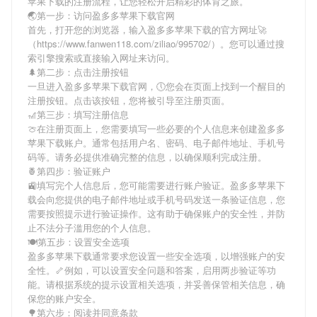
苹果下载
的注册流程，让您轻松开启精彩的体育之旅。
🌏第一步：访问盈多多苹果下载官网
首先，打开您的浏览器，输入
盈多多苹果下载
的官方网址🚀
（https://www.fanwen118.com/ziliao/995702/）。您可以通过搜
索引擎搜索或直接输入网址来访问。
🌲第二步：点击注册按钮
一旦进入
盈多多苹果下载
官网，🕔您会在页面上找到一个醒目的
注册按钮。点击该按钮，您将被引导至注册页面。
🎢第三步：填写注册信息
🍈在注册页面上，您需要填写一些必要的个人信息来创建
盈多多
苹果下载
账户。通常包括用户名、密码、电子邮件地址、手机号
码等。请务必提供准确完整的信息，以确保顺利完成注册。
🍍第四步：验证账户
🚉填写完个人信息后，您可能需要进行账户验证。
盈多多苹果下
载
会向您提供的电子邮件地址或手机号码发送一条验证信息，您
需要按照提示进行验证操作。这有助于确保账户的安全性，并防
止不法分子滥用您的个人信息。
🍽第五步：设置安全选项
盈多多苹果下载
通常要求您设置一些安全选项，以增强账户的安
全性。🦴例如，可以设置安全问题和答案，启用两步验证等功
能。请根据系统的提示设置相关选项，并妥善保管相关信息，确
保您的账户安全。
🌳第六步：阅读并同意条款