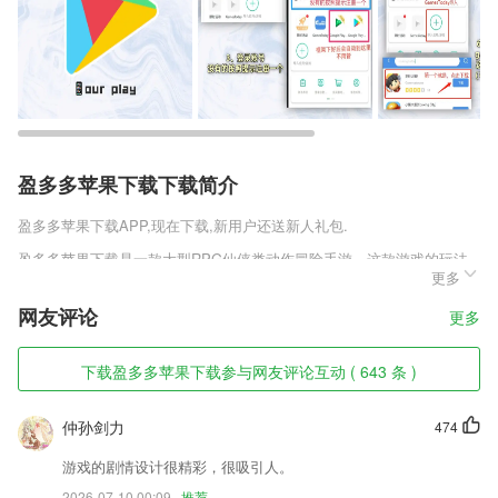
盈多多苹果下载下载简介
盈多多苹果下载
APP,现在下载,新用户还送新人礼包.
盈多多苹果下载是一款大型RPG仙侠类动作冒险手游，这款游戏的玩法
更多
是非常多的，只不过这些玩法是需要玩家通过提等级来开启，而且玩家的
等级越高玩家的发展空间就越多，只要游戏中的玩法多了，玩家能够获取
网友评论
更多
资源的地方也就慢慢增加了。
盈多多苹果下载软件特色
下载盈多多苹果下载参与网友评论互动 ( 643 条 )
1,一个家庭一个方案，根据问题的不同成因进行个性化定制，针对性改善
家庭成员问题。
仲孙剑力
474
2,超多简历都可以实时制作，制作后还可以让你随时针对感兴趣的工作快
游戏的剧情设计很精彩，很吸引人。
速投递。
2026-07-10 00:09
推荐