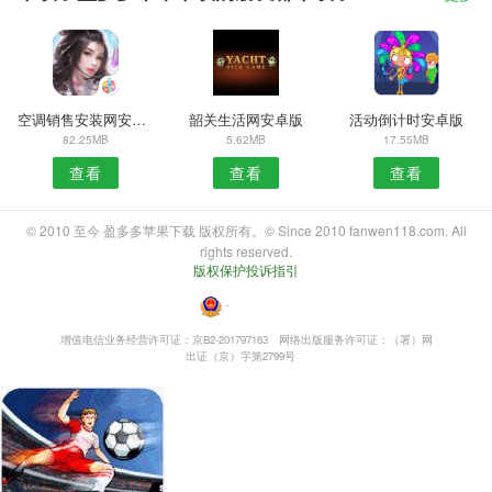
空调销售安装网安卓版
韶关生活网安卓版
活动倒计时安卓版
82.25MB
5.62MB
17.55MB
查看
查看
查看
© 2010 至今 盈多多苹果下载 版权所有。© Since 2010 fanwen118.com. All
rights reserved.
版权保护投诉指引
・
增值电信业务经营许可证：京B2-201797163
网络出版服务许可证：（署）网
出证（京）字第2799号