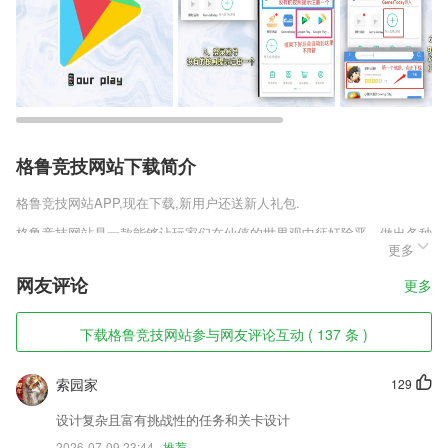
格鲁竞技网站下载简介
格鲁竞技网站
APP,现在下载,新用户还送新人礼包.
格鲁竞技网站是一款能够让玩家们在仙侠的世界观中惩奸除恶，做出各种
更多
好事流芳百世成为一代仙帝打造出极致奢华的场景，还原最为本真的修
仙，作品的仙侠故事相当引人入胜，不仅仅是单一主角的叙事，游戏将从
网友评论
更多
各种角色的视野来看，为玩家们构筑一个非常不错的故事。
格鲁竞技网站软件特色
下载格鲁竞技网站参与网友评论互动 ( 137 条 )
1,合众新能源汽车官方推出的智能车控软件
索园家
129
2,语音发布指令，控制设备执行自定义语音指令内容。
3,精选海量图书资源，网络小说一网打尽。
设计复杂且富有挑战性的任务和关卡设计
2026-07-09 23:44
推荐