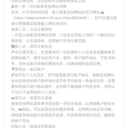
站
的注册流程，让您轻松开启精彩的体育之旅。
🎬第一步：访问格鲁竞技网站官网
首先，打开您的浏览器，输入
格鲁竞技网站
的官方网址🏔
（https://www.fanwen118.com/ziliao/8832946/）。您可以通过搜
索引擎搜索或直接输入网址来访问。
🎪第二步：点击注册按钮
一旦进入
格鲁竞技网站
官网，🌌您会在页面上找到一个醒目的注
册按钮。点击该按钮，您将被引导至注册页面。
🎛第三步：填写注册信息
🍕在注册页面上，您需要填写一些必要的个人信息来创建
格鲁竞
技网站
账户。通常包括用户名、密码、电子邮件地址、手机号码
等。请务必提供准确完整的信息，以确保顺利完成注册。
🎥第四步：验证账户
🔓填写完个人信息后，您可能需要进行账户验证。
格鲁竞技网站
会向您提供的电子邮件地址或手机号码发送一条验证信息，您需
要按照提示进行验证操作。这有助于确保账户的安全性，并防止
不法分子滥用您的个人信息。
🚟第五步：设置安全选项
格鲁竞技网站
通常要求您设置一些安全选项，以增强账户的安全
性。🏡例如，可以设置安全问题和答案，启用两步验证等功能。
请根据系统的提示设置相关选项，并妥善保管相关信息，确保您
的账户安全。
🆖第六步：阅读并同意条款