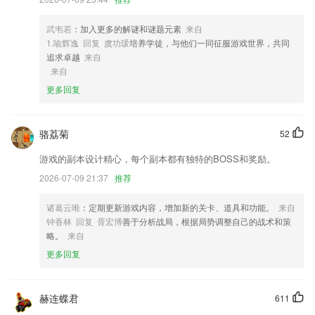
4,清晰分类：添加清单或文件夹来管理任务，还可以通过标签来分类，同
时可以设置优先级区分任务的重要程度。
武韦若
：加入更多的解谜和谜题元素
来自
5,用户在这里享受到的各种教学服务都很全面，可以及时的在线学习最新
1.喻辉逸 回复 虞功瑗
培养学徒，与他们一同征服游戏世界，共同
的知识点。
追求卓越
来自
6,自订当电量过低时停止运作；
来自
更多回复
格鲁竞技网站软件优势
1.新增搜题功能，育婴师考试中的疑问一搜便知，更支持语音和拍照搜
题。
骆荔菊
52
2.新的会计在线学校将于2021年启动，免费课程即将推出，并且还有更多
游戏的副本设计精心，每个副本都有独特的BOSS和奖励。
奖励套餐！
2026-07-09 21:37
推荐
3.然后2265用户再根据目标和计划学习，这样就能发现很多资讯和题库更
新
诸葛云唯
：定期更新游戏内容，增加新的关卡、道具和功能。
来自
钟香林 回复 胥宏博
善于分析战局，根据局势调整自己的战术和策
4.常见课文能够导到收藏网站以便捷查看.
略。
来自
5.软件的课程都是免费的，还有各种视频可以在线观看的哦
更多回复
6.让商家学习更多的销售知识，店铺营销管理会更加轻松高效。
格鲁竞技网站更新了什么?
赫连蝶君
611
轻松缩放图片,调整大小