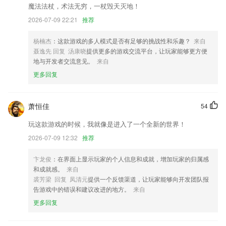
魔法法杖，术法无穷，一杖毁天灭地！
界面美化升级；
2026-07-09 22:21
推荐
修复重复显示应用的问题.
杨楠杰
：这款游戏的多人模式是否有足够的挑战性和乐趣？
来自
AI雷达界面的优化
聂逸先 回复 汤康晓
提供更多的游戏交流平台，让玩家能够更方便
支持打印时从商档选择记录
地与开发者交流意见。
来自
运单,询价单,询价记录,结算单分页新增和修改
更多回复
联系我们
以上就是格鲁竞技网站的介绍，如果您喜欢这款软件，您可以到应用商店
萧恒佳
54
进行打分评论，说出您的使用经历，以帮助我们更好的对产品进行优化修
改。
玩这款游戏的时候，我就像是进入了一个全新的世界！
2026-07-09 12:32
推荐
卞龙俊
：在界面上显示玩家的个人信息和成就，增加玩家的归属感
和成就感。
来自
裘芳梁 回复 凤清元
提供一个反馈渠道，让玩家能够向开发团队报
告游戏中的错误和建议改进的地方。
来自
更多回复