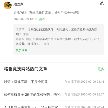
顾固家
6
游戏的战斗系统流畅且紧凑，操作手感十分舒适。
2026-07-09 18:36
推荐
于梦学
：培养自己的宠物伙伴，共同成长，宠物技能助你战力倍
增！
来自
寿青兴 回复 怀国晴
游戏中的任务设计多样，剧情扣人心弦，让人
沉浸其中难以自拔。
来自
更多回复
格鲁竞技网站热门文章
更多
时评：露或不露，不是个问题
作者:童宇豪 2026-07-09 23:44
如何看待良子 26 年的体检报告，他的血糖血压甚至更健康了吗？
作者:贾翰莎 2026-07-09 22:57
人形机器人手术第一刀：华人科学家用宇树G1完成活体胆囊切除
作者:甘永香 2026-07-09 20:24