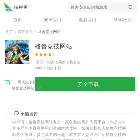
首页
安卓应用
电脑应用
MAC应用
资讯
专题
设计奖
创意应用
首页
>
应用软件
>
格鲁竞技网站
问答
格鲁竞技网站
官方
年满12周岁
下载安装
次下载
9688700
需优先下载
安全下载
格鲁竞技网站安装
小编点评
⌨️导语：
格鲁竞技网站
🦎是一家备受瞩目的体育平台，⛵️提供丰
富多样的体育赛事和刺激的游戏体验。如果您想加入
格鲁竞技网
站
的大家庭，参与其中的乐趣，本文将为您详细介绍
格鲁竞技网