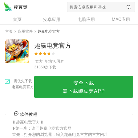
趣赢电竞官方
首页
安卓应用
电脑应用
MAC应用
资讯
专题
设计奖
创意应用
首页
>
应用软件
>
趣赢电竞官方
问答
趣赢电竞官方
官方
年满16周岁
次下载
31350
需优先下载
安全下载
趣赢电竞官方
需下载豌豆荚APP
软件教程
🍼趣赢电竞官方🍼
❥第一步：访问趣赢电竞官方官网
首先，打开您的浏览器，输入趣赢电竞官方的官方网址