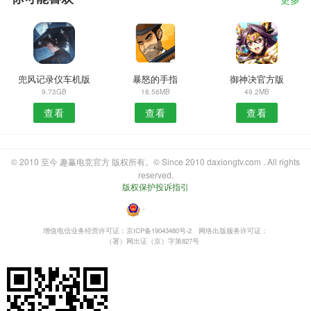
更多
兜风记录仪车机版
暴怒的手指
御神决官方版
9.73GB
18.56MB
49.2MB
查看
查看
查看
© 2010 至今 趣赢电竞官方 版权所有。© Since 2010 daxiongtv.com . All rights
reserved.
版权保护投诉指引
・
增值电信业务经营许可证：京ICP备19043480号-2
网络出版服务许可证：
（署）网出证（京）字第827号