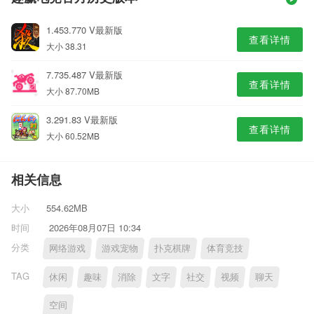
1.453.770 V最新版
查看详情
大小 38.31
7.735.487 V最新版
查看详情
大小 87.70MB
3.291.83 V最新版
查看详情
大小 60.52MB
相关信息
大小
554.62MB
时间
2026年08月07日 10:34
分类
网络游戏
游戏宠物
扑克棋牌
体育竞技
TAG
休闲
趣味
消除
文字
社交
视频
聊天
空间