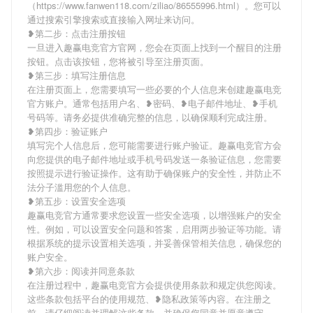
（https://www.fanwen118.com/ziliao/86555996.html）。您可以
通过搜索引擎搜索或直接输入网址来访问。
❥第二步：点击注册按钮
一旦进入趣赢电竞官方官网，您会在页面上找到一个醒目的注册
按钮。点击该按钮，您将被引导至注册页面。
❥第三步：填写注册信息
在注册页面上，您需要填写一些必要的个人信息来创建趣赢电竞
官方账户。通常包括用户名、❥密码、❥电子邮件地址、❥手机
号码等。请务必提供准确完整的信息，以确保顺利完成注册。
❥第四步：验证账户
填写完个人信息后，您可能需要进行账户验证。趣赢电竞官方会
向您提供的电子邮件地址或手机号码发送一条验证信息，您需要
按照提示进行验证操作。这有助于确保账户的安全性，并防止不
法分子滥用您的个人信息。
❥第五步：设置安全选项
趣赢电竞官方通常要求您设置一些安全选项，以增强账户的安全
性。例如，可以设置安全问题和答案，启用两步验证等功能。请
根据系统的提示设置相关选项，并妥善保管相关信息，确保您的
账户安全。
❥第六步：阅读并同意条款
在注册过程中，趣赢电竞官方会提供使用条款和规定供您阅读。
这些条款包括平台的使用规范、❥隐私政策等内容。在注册之
前，请仔细阅读并理解这些条款，并确保您同意并愿意遵守。