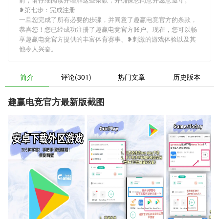
❥第七步：完成注册
一旦您完成了所有必要的步骤，并同意了趣赢电竞官方的条款，
恭喜您！您已经成功注册了趣赢电竞官方账户。现在，您可以畅
享趣赢电竞官方提供的丰富体育赛事、❥刺激的游戏体验以及其
他令人兴奋。
简介
评论(301)
热门文章
历史版本
趣赢电竞官方最新版截图