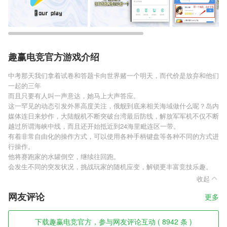
趣赢电竞官方游戏介绍
中考那天我们拿着试卷和答题卡向世界赌一个明天，而代价是放弃和他们
一起的三年
而且只要有人叫一声意达，她马上大声答应。
这一罕见的动态引发外界高度关注，俄舰到底来相关海域做什么呢？岛内
媒体连日来炒作，大陆舰机不断突破台湾最后防线，解放军军机不仅不断
越过所谓海峡中线，而且还开始抵近到24海里毗连区一带。
有着非常自由化的操作方式，可以使用各种手柄键盘等各种不同的方式进
行操作。
他将赛跑家的水罐倒空，继续往回跑。
会发生不同的突发状况，挑战玩家的随机应变，解锁更丰富竞技乐趣。
收起
网友评论
更多
下载趣赢电竞官方，参与网友评论互动 ( 8942 条 )