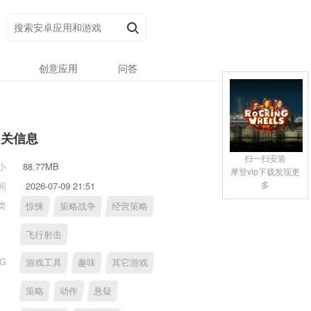
创意应用
问答
相关信息
扫一扫安装
小
88.77MB
摩登vip下载发现更
多
间
2026-07-09 21:51
类
惊悚
策略战争
经营策略
飞行射击
AG
游戏工具
趣味
其它游戏
策略
动作
悬疑