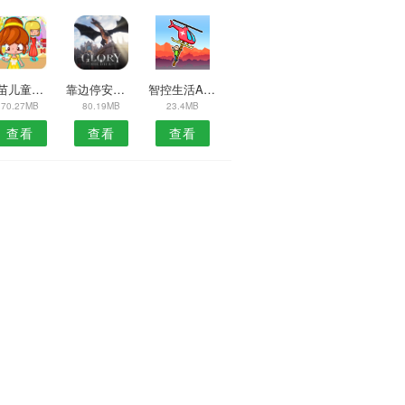
苗苗儿童端APP
靠边停安卓版
智控生活APP
70.27MB
80.19MB
23.4MB
查看
查看
查看