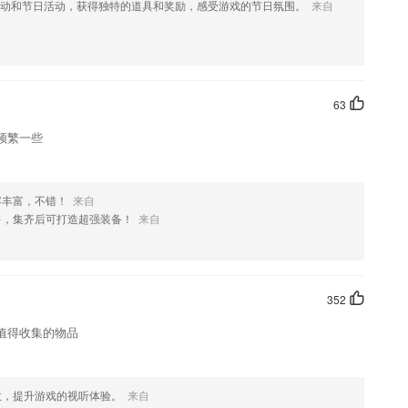
动和节日活动，获得独特的道具和奖励，感受游戏的节日氛围。
来自
记忆.
63
每一位办公人员都需要更好的去践行。
频繁一些
给你专属课堂;
容丰富，不错！
来自
愿，帮助学子走上理想高校；
售，集齐后可打造超强装备！
来自
352
时囤，1元租车1元火车票99元机票，更多旅行好货尽在飞猪618
值得收集的物品
效，提升游戏的视听体验。
来自
持续用户体验提升