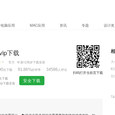
电脑应用
MAC应用
资讯
专题
设计奖
vip下载
大
官方
年满12周岁
下载安装
时
00
次下载
91.86%
好评率
34586
人评论
扫码打开当前页下载
分
先下载
安全下载
vip下载安装
T