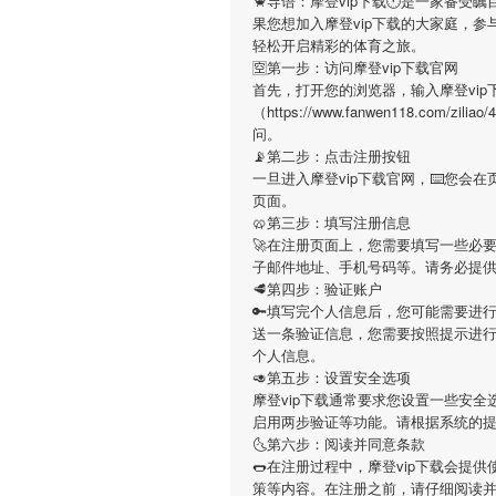
🦀导语：
摩登vip下载
🕚是一家备受瞩
果您想加入
摩登vip下载
的大家庭，参
轻松开启精彩的体育之旅。
🈳第一步：访问摩登vip下载官网
首先，打开您的浏览器，输入
摩登vip
（https://www.fanwen118.com
问。
📡第二步：点击注册按钮
一旦进入
摩登vip下载
官网，⌨️您会
页面。
🥨第三步：填写注册信息
🚀在注册页面上，您需要填写一些必
子邮件地址、手机号码等。请务必提
🥩第四步：验证账户
🔑填写完个人信息后，您可能需要进
送一条验证信息，您需要按照提示进
个人信息。
🥑第五步：设置安全选项
摩登vip下载
通常要求您设置一些安全
启用两步验证等功能。请根据系统的
🌜第六步：阅读并同意条款
🌭在注册过程中，
摩登vip下载
会提供
策等内容。在注册之前，请仔细阅读