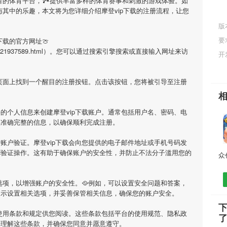
目的体育平台，🏞提供丰富多样的体育赛事和刺激的游戏体验。如
与其中的乐趣，本文将为您详细介绍
摩登vip下载
的注册流程，让您
版
要
下载
的官方网址🍈
/ziliao/421937589.html）。您可以通过搜索引擎搜索或直接输入网址来访
开
在页面上找到一个醒目的注册按钮。点击该按钮，您将被引导至注册
要的个人信息来创建
摩登vip下载
账户。通常包括用户名、密码、电
供准确完整的信息，以确保顺利完成注册。
行账户验证。
摩登vip下载
会向您提供的电子邮件地址或手机号码发
行验证操作。这有助于确保账户的安全性，并防止不法分子滥用您的
选项，以增强账户的安全性。🥘例如，可以设置安全问题和答案，
提示设置相关选项，并妥善保管相关信息，确保您的账户安全。
下
使用条款和规定供您阅读。这些条款包括平台的使用规范、隐私政
并理解这些条款，并确保您同意并愿意遵守。