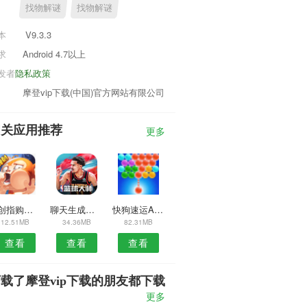
找物解谜
找物解谜
本
V9.3.3
求
Android 4.7以上
发者
隐私政策
摩登vip下载(中国)官方网站有限公司
相关应用推荐
更多
众创指购安卓版
聊天生成器安卓版
快狗速运APP
12.51MB
34.36MB
82.31MB
查看
查看
查看
载了摩登vip下载的朋友都下载
了
更多