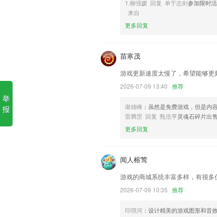
1.柳强媛 回复 单于志剑
参加限时活
6,查看附近的学习好友；
来自
摩登vip下载软件优势
更多回复
1.精品线下课程限量开放
2.形式多样的字词学习游戏,拓展思维,强化
苗寒茂
3.提供了非常完善的挖煤安全管理制度，
游戏更新速度太慢了，希望能够更
4.一对一课堂，年级科目教师私人定制，
2026-07-09 13:40
推荐
5.人性化的设计
举
谢雄峰
：虽然是免费游戏，但是内
报
6.旨在提供高考大数据，合理分析高考志
雷腾罡 回复 甄浩亨
灵魂石碎片出
摩登vip下载更新了什么?
更多回复
优化图片，保存后更清晰
收费订单增加作废功能
闻人榕莺
夏日趣旅行，宝藏酒店百元住，机票次卡限
游戏的商城系统丰富多样，有很多
手机隐私政策
2026-07-09 10:35
推荐
每日一句答题优化
印琪河
：设计精美的游戏图形和音
新增vr,商圈服务，修复现有已知bug，