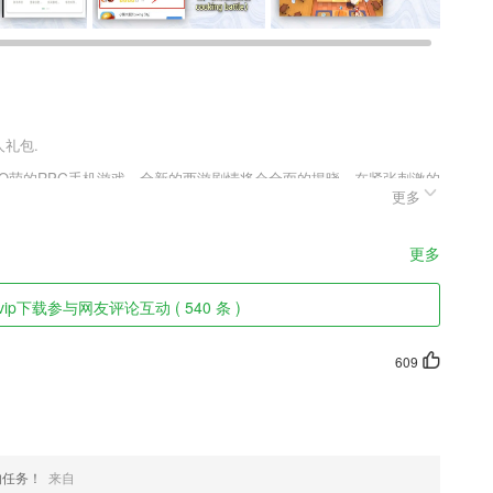
人礼包.
色Q萌的RPG手机游戏，全新的西游剧情将会全面的揭晓，在紧张刺激的
更多
危机全面的到来，造梦的旅途还在继续，没有任何力量可以阻止你们前
，能够和妖怪再次的做伴续写更多精彩的人生故事，来自文明的曙光和
更多
ip下载参与网友评论互动 ( 540 条 )
好选择，专属0至12岁小朋友的贴身移动教育专家。
算,以便用户能高效的了解;
609
个人健康数据管理平台，为您做个性化的健康管理。
。
、周到，更快捷、更立体、更全面地讲述香河好故事，传递香河好声音，
的任务！
来自