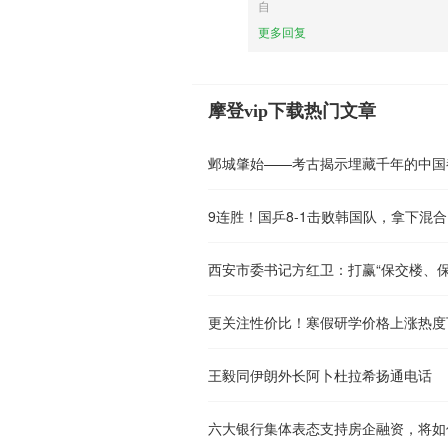
自
更多回复
摩登vip下载热门文章
邺城肇始——考古揭示埋藏千年的中国
9连胜！国乒8-1击败韩国队，拿下混
西安市委书记方红卫：打赢“保交楼、保
更关注性价比！寒假研学价格上涨热度
王毅同伊朗外长阿卜杜拉希扬通电话
六大银行集体表态支持房企融资，将如