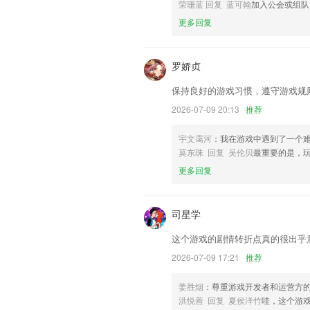
荣珊蓝 回复 蓝可翰
加入公会或组队
联系我们
更多回复
以上就是摩登vip下载的介绍，如果您喜
帮助我们更好的对产品进行优化修改。
罗娇贞
保持良好的游戏习惯，遵守游戏规
2026-07-09 20:13
推荐
宇文霭河
：我在游戏中遇到了一个
莫东珠 回复 吴伦贝
最重要的是，
更多回复
司星学
这个游戏的剧情转折点真的很出乎
2026-07-09 17:21
推荐
姜胜烟
：尊重游戏开发者和运营方
洪悦善 回复 夏侯洋竹
哇，这个游