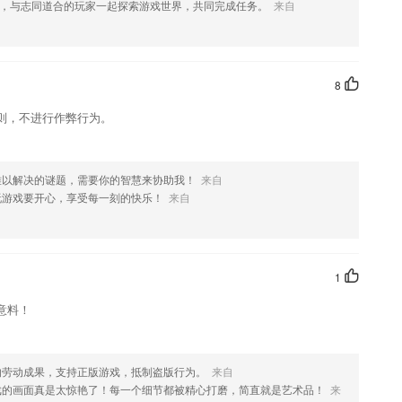
，与志同道合的玩家一起探索游戏世界，共同完成任务。
来自
欢这款软件，您可以到应用商店进行打分评论，说出您的使用经历，以
8
则，不进行作弊行为。
难以解决的谜题，需要你的智慧来协助我！
来自
玩游戏要开心，享受每一刻的快乐！
来自
1
意料！
的劳动成果，支持正版游戏，抵制盗版行为。
来自
戏的画面真是太惊艳了！每一个细节都被精心打磨，简直就是艺术品！
来