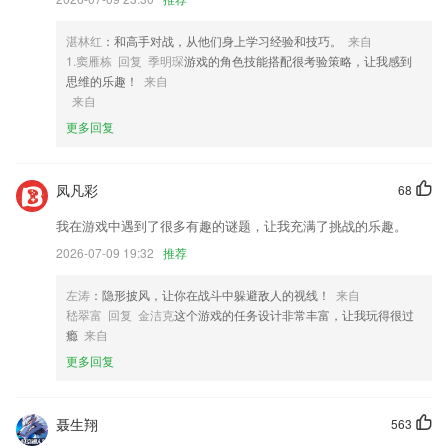
3,个人和企业2265用户可以选择菜单、商城和名片三种类型模板生成
4,智能化的服务方式帮助用户提升管理效率，非常的简便易用。
湛林红
：和高手对战，从他们身上学习经验和技巧。
来自
1.窦雁栋 回复 季明琛
游戏的角色技能搭配很考验策略，让我感到
5,提供了权威专家视频直播、海量医界专家培训视频，内容涵盖医院管
思维的乐趣！
来自
理、医院营销、医院经营、医院服务等服务。
来自
6,公共下载
更多回复
快彩网下载软件优势
1.超全的课程可以更好的在线了解，针对不一样的课程信息及时的在线知
凤凡彩
68
晓。
我在游戏中遇到了很多有趣的谜题，让我充满了挑战的乐趣。
2.可对技能中心场地及其各类硬件进行信息化管理，并可在空闲时段提供
2026-07-09 19:32
推荐
智能化技能训练预约功能给学员进行学习训练，提高技能中心利用率
3.在家中就能进行 STEM 实践。
左涛
：隐形披风，让你在战斗中躲避敌人的视线！
来自
嵇翠富 回复 金洁克
这个游戏的任务设计非常丰富，让我玩得很过
4.是款汇总数学、物理等各类课程资源的软件，超贴心的线上视频授课模
瘾
来自
式；
更多回复
5.提供给大家打卡计时的功能，让大家模拟教室学习更有意思；
6.支持iPad上的分屏模式，与其他应用程序联动
聂生翔
563
快彩网下载更新了什么?