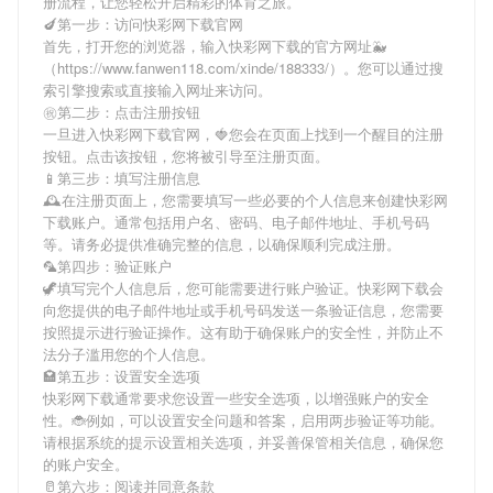
册流程，让您轻松开启精彩的体育之旅。
🍆第一步：访问快彩网下载官网
首先，打开您的浏览器，输入
快彩网下载
的官方网址🐳
（https://www.fanwen118.com/xinde/188333/）。您可以通过搜
索引擎搜索或直接输入网址来访问。
㊗第二步：点击注册按钮
一旦进入
快彩网下载
官网，🍓您会在页面上找到一个醒目的注册
按钮。点击该按钮，您将被引导至注册页面。
📱第三步：填写注册信息
🕰在注册页面上，您需要填写一些必要的个人信息来创建
快彩网
下载
账户。通常包括用户名、密码、电子邮件地址、手机号码
等。请务必提供准确完整的信息，以确保顺利完成注册。
🦜第四步：验证账户
🦖填写完个人信息后，您可能需要进行账户验证。
快彩网下载
会
向您提供的电子邮件地址或手机号码发送一条验证信息，您需要
按照提示进行验证操作。这有助于确保账户的安全性，并防止不
法分子滥用您的个人信息。
🏩第五步：设置安全选项
快彩网下载
通常要求您设置一些安全选项，以增强账户的安全
性。🐞例如，可以设置安全问题和答案，启用两步验证等功能。
请根据系统的提示设置相关选项，并妥善保管相关信息，确保您
的账户安全。
🥛第六步：阅读并同意条款