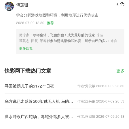
傅莲珊
6
学会分析游戏地图和环境，利用地形进行优势攻击
2026-07-09 18:30
推荐
樊珍家
：珍稀坐骑，飞驰疾驰！成为最炫酷的玩家
来自
裘芸志 回复 景春影
参加游戏活动和比赛，展示自己的实力
来自
更多回复
快彩网下载热门文章
更多
寻回被拐儿子的5172个日夜
作者:党俊娥 2026-07-09 23:30
乌方说已击落近500架俄无人机 乌防空力量正被耗尽
作者:沈兴伯 2026-07-09 20:53
洪水冲毁广西蛇场，毒蛇外逃多人被咬伤！记6步能救命
作者:燕娥黛 2026-07-09 20:18