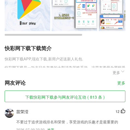
快彩网下载下载简介
快彩网下载
APP,现在下载,新用户还送新人礼包.
快彩网下载是一款末日生存类的大型战争策略手游，这里有着最为黑暗恐
更多
怖的战争玩法，你将作为一名指挥官，在这个茫茫的死亡废土中进行一次
次战斗，为了自己的生存而战，击退不死的丧尸军团，同时防御其他生还
网友评论
更多
者的进攻，让自己成为人类最后的希望。
快彩网下载软件特色
下载快彩网下载参与网友评论互动 ( 813 条 )
1,如果你脑洞突然开了，别忘了来一刀！不求一语惊人，只求你玩得开
心。
苗荣滢
12
2,新屈原提供了非常便捷的预约办事入口，免去了线下办事的繁琐步骤，
不要过于追求游戏排名和荣誉，享受游戏的乐趣才是最重要的
更省时间一些。
2026-07-09 23:30
推荐