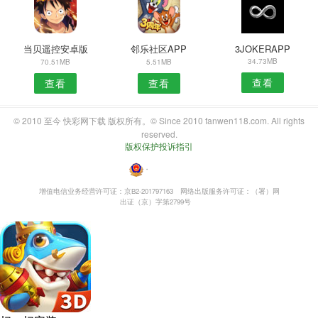
当贝遥控安卓版
邻乐社区APP
3JOKERAPP
34.73MB
70.51MB
5.51MB
查看
查看
查看
© 2010 至今 快彩网下载 版权所有。© Since 2010 fanwen118.com. All rights
reserved.
版权保护投诉指引
・
增值电信业务经营许可证：京B2-201797163
网络出版服务许可证：（署）网
出证（京）字第2799号