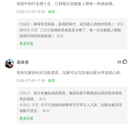
游戏中的打击感十足，让我每次击败敌人都有一种成就感。
修复[hide]标签内容在客户端不识别的问题。
2026-07-09 16:32
推荐
扫一扫，连接纸书：通过拍摄纸书封面正文和笔记，快速查找电子书定位
正文保存纸书划线
邹融政
：稀有坦克装备，提高防御力，成为敌人的绝对防线！
来自
优化了照片建模的成像效率；
阙锦恒 回复 王岚珍
游戏的音效真是太棒了，每一次击败敌人都能
感受到强烈的成就感！
来自
】《我的初恋是暗恋》 精彩剧透抢先看
更多回复
教师学习与校长学习新增子分类导航,使每课程的分类更加明确
优化销售库存占比统计报表列宽度
葛峰紫
58
联系我们
以上就是快彩网下载的介绍，如果您喜欢这款软件，您可以到应用商店进
骨灰玩家的社区活跃度高，玩家可以与其他玩家分享游戏心得。
行打分评论，说出您的使用经历，以帮助我们更好的对产品进行优化修
2026-07-09 17:46
推荐
改。
韦秋贞
：设计有趣的成就系统，激励玩家不断挑战自我并取得游戏
里的成就。
来自
郝保欣 回复 童晴璧
游戏的故事情节非常引人入胜，玩家会被深深
地吸引进去。
来自
更多回复