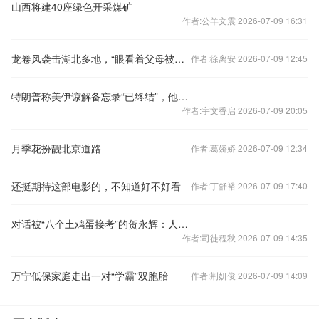
山西将建40座绿色开采煤矿
作者:公羊文震 2026-07-09 16:31
龙卷风袭击湖北多地，“眼看着父母被卷到百米高空”
作者:徐离安 2026-07-09 12:45
特朗普称美伊谅解备忘录“已终结”，他“不想和伊朗人打交道”
作者:宇文香启 2026-07-09 20:05
月季花扮靓北京道路
作者:葛娇娇 2026-07-09 12:34
还挺期待这部电影的，不知道好不好看
作者:丁舒裕 2026-07-09 17:40
对话被“八个土鸡蛋接考”的贺永辉：人要靠自己努力才行
作者:司徒程秋 2026-07-09 14:35
万宁低保家庭走出一对“学霸”双胞胎
作者:荆妍俊 2026-07-09 14:09