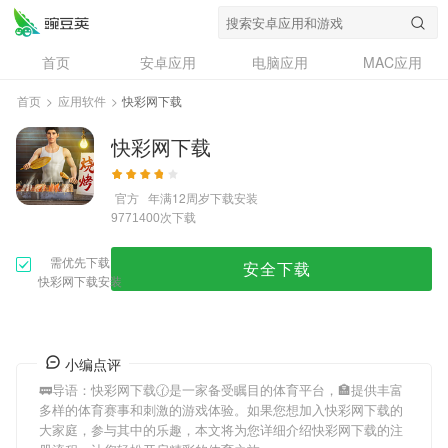
首页
安卓应用
电脑应用
MAC应用
资讯
专题
设计奖
创意应用
首页
>
应用软件
>
快彩网下载
问答
快彩网下载
官方
年满12周岁
下载安装
次下载
9771400
需优先下载
安全下载
快彩网下载安装
小编点评
🚃导语：
快彩网下载
🕜是一家备受瞩目的体育平台，🏣提供丰富
多样的体育赛事和刺激的游戏体验。如果您想加入
快彩网下载
的
大家庭，参与其中的乐趣，本文将为您详细介绍
快彩网下载
的注