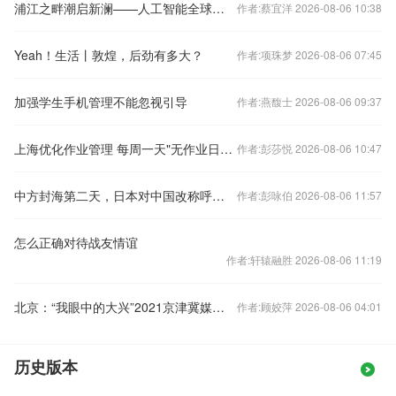
浦江之畔潮启新澜——人工智能全球治理迎来里程碑时刻
作者:蔡宜洋 2026-08-06 10:38
Yeah！生活丨敦煌，后劲有多大？
作者:项珠梦 2026-08-06 07:45
加强学生手机管理不能忽视引导
作者:燕馥士 2026-08-06 09:37
上海优化作业管理 每周一天"无作业日"如何落实
作者:彭莎悦 2026-08-06 10:47
中方封海第二天，日本对中国改称呼，日菲下错赌注，注定输得精光
作者:彭咏伯 2026-08-06 11:57
怎么正确对待战友情谊
作者:轩辕融胜 2026-08-06 11:19
北京：“我眼中的大兴”2021京津冀媒体大兴行启动
作者:顾姣萍 2026-08-06 04:01
历史版本