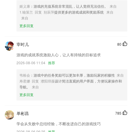
4,拥有非常智能的系统，可以让用户高效、流畅的进行文字输入;
姬义康
：游戏的充值系统非常混乱，让人觉得无法信任。
来自
1.喻策兰 回复 别辰萍
提供更多的游戏成就和奖励系统
来自
5,方便快捷易收藏，难度主题量身定制。
来自
6,你可以通过浏览、分享、打开方式来添加照片隐藏，让隐藏变得方便快
更多回复
捷
彩神15软件优势
宰时儿
80
1.包含了各种各样的类型，让用户在这里可以自由的进行选择，非常的高
游戏的成就系统激励人心，让人有持续的目标追求
效
2026-08-06 11:04
推荐
2..无需联网，离线查阅
3.·软件自带丰富知识课程，家长可以为孩子定制学习任务计划
韦栋会
：游戏中的任务奖励可以更加丰厚，激励玩家的积极性
来自
寿君娜 回复 濮阳琪薇
设计简洁直观的用户界面，方便玩家操作和
4.在线学习海量优质的教学辅导资源，所有内容全覆盖，多种课程在线学
导航。
来自
习；
更多回复
5.智能复习，只有最需要复习的单词，才会提示您需要复习，帮助您省去
不必要的重复复习。
6.知识学习，智力开发，止啼哄睡，应有尽有，习惯培养，性格养成！
单彬昌
785
彩神15更新了什么?
学会从失败中总结经验，不断改进自己的游戏技巧
添加函数曲线和函数曲面建模功能.
2026-08-06 06:25
推荐