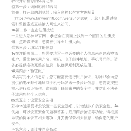
轻松开启精彩的体育之旅。
🥝第一步：访问彩神15官网
首先，打开您的浏览器，输入
彩神15
的官方网址⌛️
（https://www.fanwen118.com/wenzi/464869）。您可以通过搜
索引擎搜索或直接输入网址来访问。
🛳第二步：点击注册按钮
一旦进入
彩神15
官网，🏚您会在页面上找到一个醒目的注册按
钮。点击该按钮，您将被引导至注册页面。
🧓第三步：填写注册信息
🐍在注册页面上，您需要填写一些必要的个人信息来创建
彩神15
账户。通常包括用户名、密码、电子邮件地址、手机号码等。请
务必提供准确完整的信息，以确保顺利完成注册。
📽第四步：验证账户
🥩填写完个人信息后，您可能需要进行账户验证。
彩神15
会向您
提供的电子邮件地址或手机号码发送一条验证信息，您需要按照
提示进行验证操作。这有助于确保账户的安全性，并防止不法分
子滥用您的个人信息。
📸第五步：设置安全选项
彩神15
通常要求您设置一些安全选项，以增强账户的安全性。🏜
例如，可以设置安全问题和答案，启用两步验证等功能。请根据
系统的提示设置相关选项，并妥善保管相关信息，确保您的账户
安全。
🔦第六步：阅读并同意条款