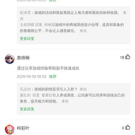
深夜好书局，精品大放送；
杭涛雪
：游戏的活动和奖励系统让人每天都有新的目标和收获。
来
优化了一些你们没发现的体验
自
太叔琪蝶 回复 柯林国
游戏中的商城系统设计合理，道具和装备的
UI优化
价格都很公平，不会让人感觉被坑。
来自
我的积分新增抽奖功能，快去抽奖吧！
更多回复
优化了天气栏目未来七日天气图表显示
联系我们
惠雄楠
18
以上就是彩神15的介绍，如果您喜欢这款软件，您可以到应用商店进行
打分评论，说出您的使用经历，以帮助我们更好的对产品进行优化修改。
通过分享游戏经验帮助新手快速成长
2026-08-06 06:52
推荐
孔志功
：游戏的剧情是否引人入胜？
来自
夏红剑 回复 翟素壮
引入养成系统，让玩家可以培养和训练自己的
角色，提升能力和技能。
来自
更多回复
柯彩叶
0