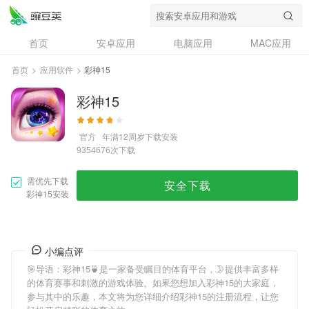
首页
安卓应用
电脑应用
MAC应用
资讯
专题
设计奖
创意应用
首页
>
应用软件
>
彩神15
问答
彩神15
官方
年满12周岁
下载安装
次下载
9354676
需优先下载
安全下载
彩神15安装
小编点评
🎯导语：
彩神15
🍵是一家备受瞩目的体育平台，🌛提供丰富多样
的体育赛事和刺激的游戏体验。如果您想加入
彩神15
的大家庭，
参与其中的乐趣，本文将为您详细介绍
彩神15
的注册流程，让您