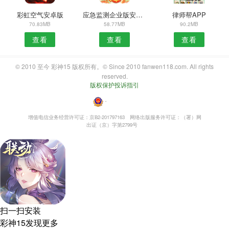
彩虹空气安卓版
应急监测企业版安卓版
律师帮APP
70.83MB
58.77MB
90.2MB
查看
查看
查看
© 2010 至今 彩神15 版权所有。© Since 2010 fanwen118.com. All rights
reserved.
版权保护投诉指引
・
增值电信业务经营许可证：京B2-201797163
网络出版服务许可证：（署）网
出证（京）字第2799号
扫一扫安装
彩神15发现更多