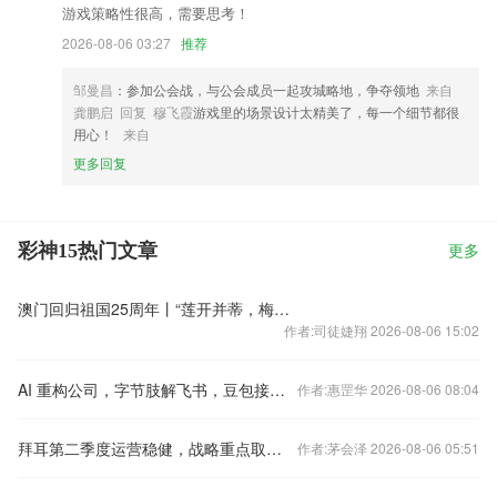
游戏策略性很高，需要思考！
2026-08-06 03:27
推荐
邹曼昌
：参加公会战，与公会成员一起攻城略地，争夺领地
来自
龚鹏启 回复 穆飞霞
游戏里的场景设计太精美了，每一个细节都很
用心！
来自
更多回复
彩神15热门文章
更多
澳门回归祖国25周年丨“莲开并蒂，梅结同心——齐白石的艺术世界”艺术展澳门揭幕
作者:司徒婕翔 2026-08-06 15:02
AI 重构公司，字节肢解飞书，豆包接驳抖音
作者:惠罡华 2026-08-06 08:04
拜耳第二季度运营稳健，战略重点取得决定性进展
作者:茅会泽 2026-08-06 05:51