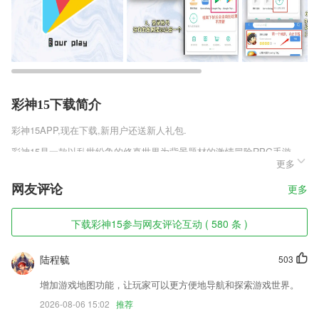
彩神15下载简介
彩神15
APP,现在下载,新用户还送新人礼包.
彩神15是一款以乱世纷争的修真世界为背景题材的激情冒险RPG手游，
更多
精致热血的游戏画面，经典的武林江湖世界，江湖武侠群雄纷争，谱写出
新的武侠修真故事，倚天群侠传最新版多样刺激有趣的对战活动，玩家可
网友评论
更多
以自由的选择，完成不同的副本挑战，可以获得不同的游戏物资材料，使
用这些物资打造专属的神装武器。
下载彩神15参与网友评论互动 ( 580 条 )
彩神15软件特色
1,一键收藏课程，我的课堂随时查找
陆程毓
503
2,批量文字识别：多张图片同时进行文字识别
增加游戏地图功能，让玩家可以更方便地导航和探索游戏世界。
3,界面简单，操作方便，打开手机即可快速匹配家里的空调、电视，让您
2026-08-06 15:02
推荐
体会到真正的方便。