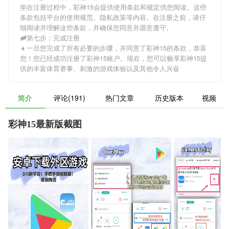
🈸在注册过程中，
彩神15
会提供使用条款和规定供您阅读。这些
条款包括平台的使用规范、隐私政策等内容。在注册之前，请仔
细阅读并理解这些条款，并确保您同意并愿意遵守。
🚞第七步：完成注册
👧一旦您完成了所有必要的步骤，并同意了
彩神15
的条款，恭喜
您！您已经成功注册了彩神15账户。现在，您可以畅享
彩神15
提
供的丰富体育赛事、刺激的游戏体验以及其他令人兴奋
简介
评论(191)
热门文章
历史版本
视频
彩神15最新版截图