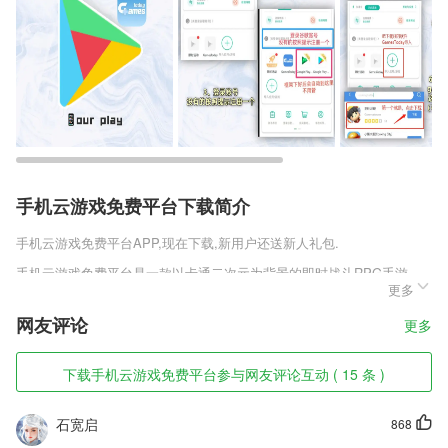
手机云游戏免费平台下载简介
手机云游戏免费平台
APP,现在下载,新用户还送新人礼包.
手机云游戏免费平台是一款以卡通二次元为背景的即时战斗RPG手游，
更多
在这里玩家将追忆童年。跟着设定的剧情和故事进入到一个生动的世界，
收集各种各样的萌宠精灵，不同的宠物将会发生不同的作用，让你变得无
网友评论
更多
所不能。
手机云游戏免费平台软件特色
下载手机云游戏免费平台参与网友评论互动 ( 15 条 )
1,乐配音、外教直播课
石宽启
868
2,去除推送，通知栏广告等烦人无用服务