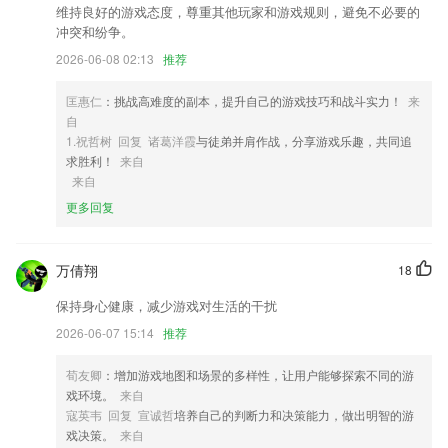
3,连政商名流都在用的英语句型
维持良好的游戏态度，尊重其他玩家和游戏规则，避免不必要的
冲突和纷争。
4,服药信息清楚展示用药，医生准确调药
2026-06-08 02:13
推荐
5,专业、负责、耐心的客服引导，解决您的一切困惑。
6,所有记录下来的内容都是真实有效的，为大家的办公提供好的选择参
匡惠仁
：挑战高难度的副本，提升自己的游戏技巧和战斗实力！
来
考。
自
1.祝哲树 回复 诸葛洋霞
与徒弟并肩作战，分享游戏乐趣，共同追
手机云游戏免费平台软件优势
求胜利！
来自
来自
1.收集小狗的食物
更多回复
2.游戏化情景教学，外教1对1高频互动。
3.◆是党组织设置“新”——一方隶属、虚实结合。探索以流出地隶属管理
为主的流动党员管理模式，由流出地建立流动党员党组织，并成立相应
万倩翔
18
“网络党支部”，线下线上同步开展党员教育管理服务工作，切实将组织触
保持身心健康，减少游戏对生活的干扰
角延伸到流动党员身边。
2026-06-07 15:14
推荐
4.热门好听的儿歌故事、唐诗宋词、散文小说等，贴心精选适合0至12岁
不同年龄段收听的内容，高清好音质更适合家长和小朋友们。
荀友卿
：增加游戏地图和场景的多样性，让用户能够探索不同的游
5.打造了全方位的专业的青少儿英语教学培训服务,可以随时随地在手机
戏环境。
来自
上学习英语.
寇英韦 回复 宣诚哲
培养自己的判断力和决策能力，做出明智的游
戏决策。
来自
6.随时进行学习考试，政策法规、专题教育等助力碎片化时间学习，在线