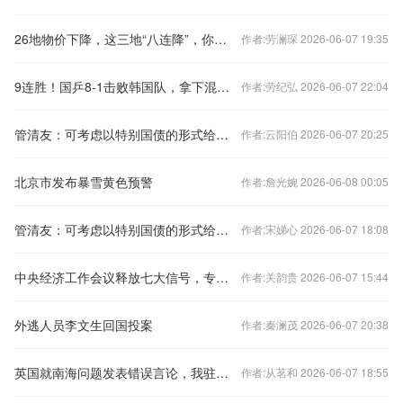
26地物价下降，这三地“八连降”，你家呢？
作者:劳澜琛 2026-06-07 19:35
9连胜！国乒8-1击败韩国队，拿下混合团体世界杯冠军
作者:劳纪弘 2026-06-07 22:04
管清友：可考虑以特别国债的形式给老百姓发现金补贴
作者:云阳伯 2026-06-07 20:25
北京市发布暴雪黄色预警
作者:詹光婉 2026-06-08 00:05
管清友：可考虑以特别国债的形式给老百姓发现金补贴
作者:宋娣心 2026-06-07 18:08
中央经济工作会议释放七大信号，专家火线解读
作者:关韵贵 2026-06-07 15:44
外逃人员李文生回国投案
作者:秦澜茂 2026-06-07 20:38
英国就南海问题发表错误言论，我驻英使馆：提出严正交涉
作者:从茗和 2026-06-07 18:55