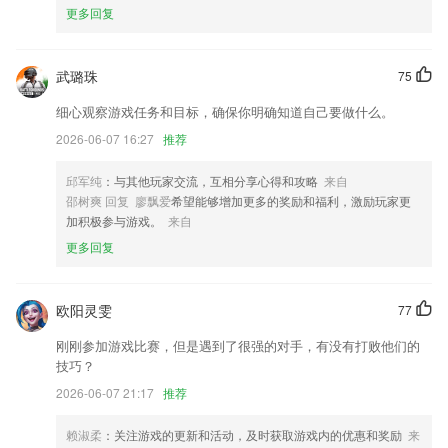
考试检验党员学习成果
更多回复
手机云游戏免费平台更新了什么?
APP端支持注销功能。
武璐珠
75
游戏内悬浮球优化
细心观察游戏任务和目标，确保你明确知道自己要做什么。
全新版本上线，修复上版本问题
2026-06-07 16:27
推荐
商品服务名称拜访结果过长时显示不全；
邱军纯
：与其他玩家交流，互相分享心得和攻略
来自
首页消息新增类别
邵树爽 回复 廖飘爱
希望能够增加更多的奖励和福利，激励玩家更
加积极参与游戏。
来自
优化了音频稿件播放器
更多回复
联系我们
以上就是手机云游戏免费平台的介绍，如果您喜欢这款软件，您可以到应
用商店进行打分评论，说出您的使用经历，以帮助我们更好的对产品进行
欧阳灵雯
77
优化修改。
刚刚参加游戏比赛，但是遇到了很强的对手，有没有打败他们的
技巧？
2026-06-07 21:17
推荐
赖淑柔
：关注游戏的更新和活动，及时获取游戏内的优惠和奖励
来