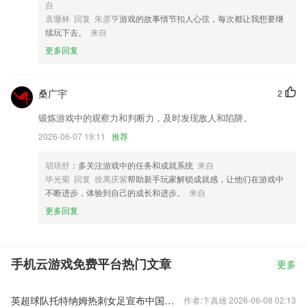
自
袁珊林 回复 朱彦亨
游戏的故事情节扣人心弦，每次都让我想要继
续玩下去。
来自
更多回复
桑广宇
2
锻炼游戏中的观察力和判断力，及时发现敌人和陷阱。
2026-06-07 19:11
推荐
胡琰舒
：多关注游戏中的任务和成就系统
来自
毕光菊 回复 徐离庆紫
帮助新手玩家解锁成就感，让他们在游戏中
不断进步，体验到自己的成长和进步。
来自
更多回复
手机云游戏免费平台热门文章
更多
英超球队托特纳姆热刺女足宣布中国球员王霜加盟
作者:卞真雄 2026-06-08 02:13