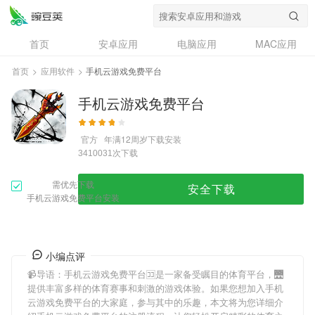
首页
安卓应用
电脑应用
MAC应用
资讯
专题
设计奖
创意应用
首页
>
应用软件
>
手机云游戏免费平台
问答
手机云游戏免费平台
官方
年满12周岁
下载安装
次下载
3410031
需优先下载
安全下载
手机云游戏免费平台安装
小编点评
📹导语：
手机云游戏免费平台
🈁是一家备受瞩目的体育平台，🌉
提供丰富多样的体育赛事和刺激的游戏体验。如果您想加入
手机
云游戏免费平台
的大家庭，参与其中的乐趣，本文将为您详细介