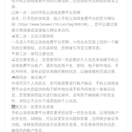
绍
手机云游戏免费平台
的注册流程，让您轻松开启精彩的体育之
旅。
🕢第一步：访问手机云游戏免费平台官网
首先，打开您的浏览器，输入
手机云游戏免费平台
的官方网址
🆘（https://www.fanwen118.com/tag/896196）。您可以通过搜
索引擎搜索或直接输入网址来访问。
🍯第二步：点击注册按钮
一旦进入
手机云游戏免费平台
官网，🍈您会在页面上找到一个醒
目的注册按钮。点击该按钮，您将被引导至注册页面。
🍭第三步：填写注册信息
🍒在注册页面上，您需要填写一些必要的个人信息来创建
手机云
游戏免费平台
账户。通常包括用户名、密码、电子邮件地址、手
机号码等。请务必提供准确完整的信息，以确保顺利完成注册。
🎮第四步：验证账户
🌻填写完个人信息后，您可能需要进行账户验证。
手机云游戏免
费平台
会向您提供的电子邮件地址或手机号码发送一条验证信
息，您需要按照提示进行验证操作。这有助于确保账户的安全
性，并防止不法分子滥用您的个人信息。
🌉第五步：设置安全选项
手机云游戏免费平台
通常要求您设置一些安全选项，以增强账户
的安全性。⌨️例如，可以设置安全问题和答案，启用两步验证等
功能。请根据系统的提示设置相关选项，并妥善保管相关信息，
确保您的账户安全。