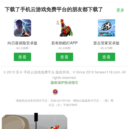
下载了手机云游戏免费平台的朋友都下载了
更多
向日葵保险安卓版
若有助眠灯APP
壹点管家安卓版
80.33MB
60.29MB
95.67MB
查看
查看
查看
© 2010 至今 手机云游戏免费平台 版权所有。© Since 2010 fanwen118.com. All
rights reserved.
版权保护投诉指引
・
增值电信业务经营许可证：京B2-201797163
网络出版服务许可证：（署）网
出证（京）字第2799号