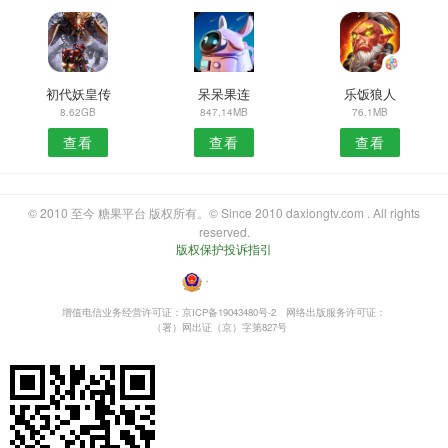
初代妖皇传
呆呆果连
乐饭狼人
8.62GB
847.14MB
76.1MB
查看
查看
查看
© 2010 至今 糖果平台 版权所有。© Since 2010 daxiongtv.com . All rights
reserved.
版权保护投诉指引
・
增值电信业务经营许可证：京ICP备19043480号-2
网络出版服务许可证：
（署）网出证（京）字第827号