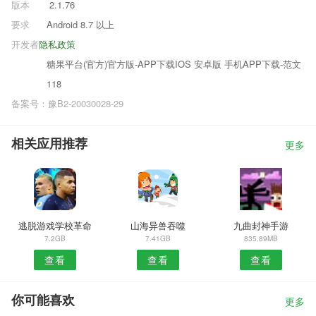
版本
2.1.76
要求
Android 8.7 以上
开发者
隐私政策
糖果平台(官方)官方版-APP下载IOS 安卓版 手机APP下载-范文
118
备案号：豫B2-20030028-29
相关应用推荐
更多
逃脱游戏学校革命
山海异兽吞噬
九曲封神手游
7.2GB
7.41GB
835.89MB
查看
查看
查看
你可能喜欢
更多