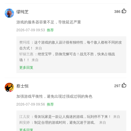
缪纯芝
386
游戏的服务器容量不足，导致延迟严重
2026-07-09 09:53
推荐
樊玛瑶
：这个游戏的敌人设计很有独特性，每个敌人都有不同的攻
击方式！
来自
轩辕兰惠
：绝世宝甲，防御无懈可击！战无不胜，快来占领战
场！！
来自
更多回复
蔡士恒
297
加强游戏平衡性，避免出现过强或过弱的角色
2026-07-09 09:56
推荐
江儿安
：骨灰玩家是一款让人痴迷的游戏，玩到停不下来！
来自
阎安婷
：制定合理的游戏时间，避免沉迷于游戏。
来自
更多回复