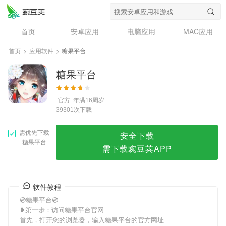
糖果平台
首页
安卓应用
电脑应用
MAC应用
资讯
专题
设计奖
创意应用
首页
>
应用软件
>
糖果平台
问答
糖果平台
官方
年满16周岁
次下载
39301
需优先下载
安全下载
糖果平台
需下载豌豆荚APP
软件教程
💿糖果平台💿
❥第一步：访问糖果平台官网
首先，打开您的浏览器，输入糖果平台的官方网址