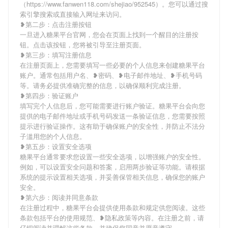
（https://www.fanwen118.com/shejiao/952545）。您可以通过搜
索引擎搜索或直接输入网址来访问。
❥第二步：点击注册按钮
一旦进入糖果平台官网，您会在页面上找到一个醒目的注册按
钮。点击该按钮，您将被引导至注册页面。
❥第三步：填写注册信息
在注册页面上，您需要填写一些必要的个人信息来创建糖果平台
账户。通常包括用户名、❥密码、❥电子邮件地址、❥手机号码
等。请务必提供准确完整的信息，以确保顺利完成注册。
❥第四步：验证账户
填写完个人信息后，您可能需要进行账户验证。糖果平台会向您
提供的电子邮件地址或手机号码发送一条验证信息，您需要按照
提示进行验证操作。这有助于确保账户的安全性，并防止不法分
子滥用您的个人信息。
❥第五步：设置安全选项
糖果平台通常要求您设置一些安全选项，以增强账户的安全性。
例如，可以设置安全问题和答案，启用两步验证等功能。请根据
系统的提示设置相关选项，并妥善保管相关信息，确保您的账户
安全。
❥第六步：阅读并同意条款
在注册过程中，糖果平台会提供使用条款和规定供您阅读。这些
条款包括平台的使用规范、❥隐私政策等内容。在注册之前，请
仔细阅读并理解这些条款，并确保您同意并愿意遵守。