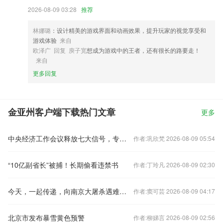
2026-08-09 03:28
推荐
林娜璐
：设计精美的游戏界面和动画效果，提升玩家的视觉享受和
游戏体验
来自
欧泽广 回复 庾子宽
想成为游戏中的王者，还有很长的路要走！
来自
更多回复
金亚州客户端下载热门文章
更多
中央经济工作会议释放七大信号，专家火线解读
作者:巩欣梵 2026-08-09 05:54
“10亿副省长”被捕！长期偷看违禁书
作者:丁玲凡 2026-08-09 02:30
今天，一起传递，向南京大屠杀遇难同胞致哀！
作者:窦可芸 2026-08-09 04:17
北京市发布暴雪黄色预警
作者:柳娣言 2026-08-09 02:56