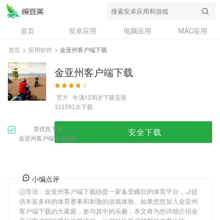
首页
安卓应用
电脑应用
MAC应用
资讯
专题
设计奖
创意应用
首页
>
应用软件
>
金亚州客户端下载
问答
金亚州客户端下载
官方
年满12周岁
下载安装
次下载
311591
需优先下载
安全下载
金亚州客户端下载安装
小编点评
🕝导语：
金亚州客户端下载
🎂是一家备受瞩目的体育平台，🌙提
供丰富多样的体育赛事和刺激的游戏体验。如果您想加入
金亚州
客户端下载
的大家庭，参与其中的乐趣，本文将为您详细介绍
金