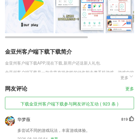
金亚州客户端下载下载简介
金亚州客户端下载
APP,现在下载,新用户还送新人礼包.
金亚州客户端下载是一款非常有操作性的动作射击类手机游戏，游戏中的
更多
人物设计和场景画面都非常的可爱，特别是人物形象非常的Q萌，游戏内
为第一人称射击游戏，多种玩法以及模式可选，让整个游戏变得非常的丰
网友评论
更多
富。游戏的兵种还可以更加的多和精致化，可以去做一些皮肤之类的来美
化，这样会更加的炫酷。
下载金亚州客户端下载参与网友评论互动 ( 923 条 )
金亚州客户端下载软件特色
1,【诗词学习】每日一学，日积月累，让您出口成章。
华梦薇
819
2,保障密码安全
多尝试不同的游戏玩法，丰富游戏体验。
3,医学电子书hd设计创新，携带方便，有利于考生随时随地复习，充分利
2026-08-09 05:54
推荐