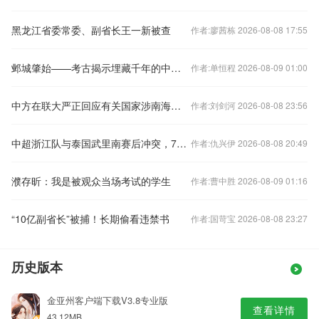
黑龙江省委常委、副省长王一新被查
作者:廖茜栋 2026-08-08 17:55
邺城肇始——考古揭示埋藏千年的中国都城秘密
作者:单恒程 2026-08-09 01:00
中方在联大严正回应有关国家涉南海问题错误言论
作者:刘剑河 2026-08-08 23:56
中超浙江队与泰国武里南赛后冲突，7人被禁赛48场
作者:仇兴伊 2026-08-08 20:49
濮存昕：我是被观众当场考试的学生
作者:曹中胜 2026-08-09 01:16
“10亿副省长”被捕！长期偷看违禁书
作者:国苛宝 2026-08-08 23:27
历史版本
金亚州客户端下载V3.8专业版
查看详情
43.12MB