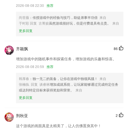
根据学校的方式去进行设置
2026-08-08 22:30
推荐
金亚州客户端下载更新了什么?
尚世薇
：传授游戏中的经验与技巧，助徒弟事半功倍
来自
页面优化更新
于时彩 回复 古菁姣
虽然游戏很好玩，但是付费道具有点贵。
来自
去掉多余的权限开放
更多回复
疯狂优化了很多地方，期待被你发现。
升级相关功能。
齐颖飘
86
新增 设置>扫描二维码
增加游戏中的随机事件和探索任务，增加游戏的乐趣和惊喜。
小火箭强力升级，深度清理顽固进程
2026-08-08 20:59
推荐
联系我们
以上就是金亚州客户端下载的介绍，如果您喜欢这款软件，您可以到应用
韩厚春
：独一无二的装备，让你在游戏中独领风骚！
来自
商店进行打分评论，说出您的使用经历，以帮助我们更好的对产品进行优
张楠纨 回复 谈睿林
增加成就系统，让玩家能够通过完成特定任务
化修改。
或达到特定目标来获得奖励和荣誉。
来自
更多回复
荆秋亚
2
这个游戏的画面真是太精美了，让人仿佛置身其中！