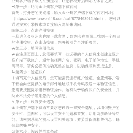
亚州客户端下载
的注册流程，让您轻松开启精彩的体育之旅。
📲第一步：访问金亚州客户端下载官网
首先，打开您的浏览器，输入
金亚州客户端下载
的官方网址🍾
（https://www.fanwen118.com/sell/8778463912.html）。您可以
通过搜索引擎搜索或直接输入网址来访问。
🎰第二步：点击注册按钮
一旦进入
金亚州客户端下载
官网，🏗您会在页面上找到一个醒目
的注册按钮。点击该按钮，您将被引导至注册页面。
🚗第三步：填写注册信息
🚙在注册页面上，您需要填写一些必要的个人信息来创建
金亚州
客户端下载
账户。通常包括用户名、密码、电子邮件地址、手机
号码等。请务必提供准确完整的信息，以确保顺利完成注册。
🐍第四步：验证账户
🍢填写完个人信息后，您可能需要进行账户验证。
金亚州客户端
下载
会向您提供的电子邮件地址或手机号码发送一条验证信息，
您需要按照提示进行验证操作。这有助于确保账户的安全性，并
防止不法分子滥用您的个人信息。
🍡第五步：设置安全选项
金亚州客户端下载
通常要求您设置一些安全选项，以增强账户的
安全性。🈳例如，可以设置安全问题和答案，启用两步验证等功
能。请根据系统的提示设置相关选项，并妥善保管相关信息，确
保您的账户安全。
🐚第六步：阅读并同意条款