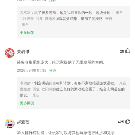
用“碎片化”时间，充分考虑考生的阅读时间、阅读习惯，为考生提供了亮
度调节、夜间模式及不同的阅读背景，能更有效地保护眼睛。还可以调节
古杰家
：玩了很多游戏，这是我最喜欢的一款，超级好玩！
来自
字体、字号和行间距；学员可以按照自己的喜好和习惯进行个性化设置。
1.利彪善 回复 裘德莎
游戏音效炫酷，增加了沉浸感
来自
4,账户余额明细实时浏览，可以明确掌握结算的账户信息
来自
更多回复
5,自动缩放使得插入、移动、编辑图表和文本框都变得非常简单,只需要
在屏幕上滑动您的手指,无需键盘和鼠标
6,朗读、分页、笔记、书摘、注释、字典……只有你想不到的超强功能。
关岩维
28
金亚州客户端下载软件优势
装备收集系统庞大，给玩家提供了无限发展的空间。
1.更好的知晓不一样的服务，在线学习不一样的教育信息也会非常的简单
2026-08-09 01:38
推荐
和快捷化
卓锦娇
：制定明确的目标和计划，有条不紊地推进游戏进程。
来自
2.【照片涂鸦】亲子时光是每个家庭快乐的时光，拿出一张爸爸的照片一
虞婕彦 回复 欧阳慧婉
建立良好的游戏社交圈子，结交志同道合的
起涂鸦吧，尽情的和宝宝一起放肆开心。
朋友。
来自
3.“咿啦看书”是专为小孩子们提供优质动画化绘本内容。
更多回复
4.根据自己掌握五子棋的技巧，能够在软件里面选择相符的一些视频课
程。
赵豪薇
425
5.：多地新增题库已更新，支持多车型练习；
6.操作简单，设置了不同的向导化，还有智能化等等不同的采纳数都可以
加入排行榜功能，让玩家可以与其他玩家进行比拼和竞争