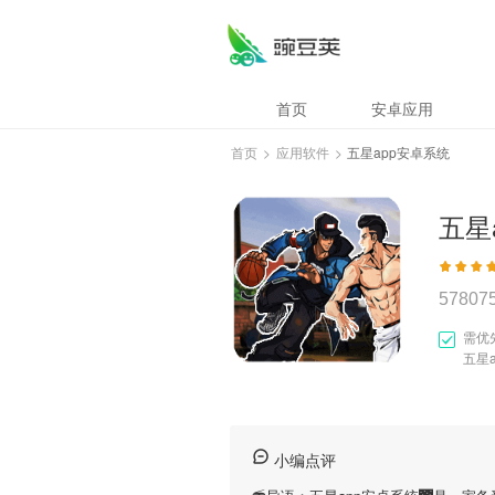
首页
安卓应用
首页
>
应用软件
>
五星app安卓系统
五星
57807
需优
五星
小编点评