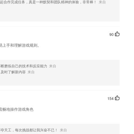
起合作完成任务，真是一种默契和团队精神的体验，非常棒！
来自
65程中碰到词都是学过的词
国教材版本、全年级全学科；
与孩子的健康成长.
90
作业，及时巩固课程知识
易上手和理解游戏规则。
同板块中呈现有不一样的学习内容。
，从科目一到科目四都有涉及。
不断磨练自己的技术和反应能力
来自
，及时了解新内容
来自
154
流畅地操作游戏角色
巧夺天工，每次挑战都让我兴奋不已！
来自