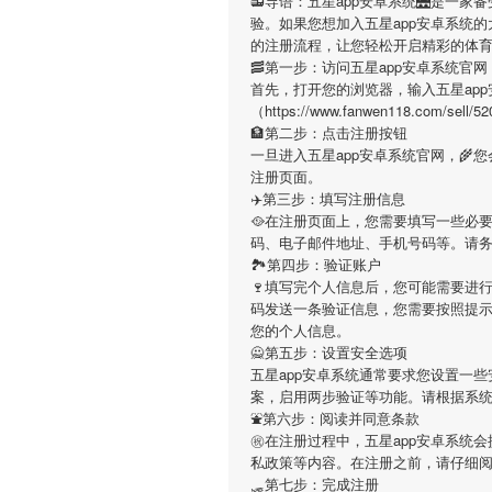
📻导语：
五星app安卓系统
🌉是一家
验。如果您想加入
五星app安卓系统
的
的注册流程，让您轻松开启精彩的体
🥓第一步：访问五星app安卓系统官网
首先，打开您的浏览器，输入
五星ap
（https://www.fanwen118.c
🏦第二步：点击注册按钮
一旦进入
五星app安卓系统
官网，🌾
注册页面。
✈️第三步：填写注册信息
🥘在注册页面上，您需要填写一些必
码、电子邮件地址、手机号码等。请
🏞第四步：验证账户
🍷填写完个人信息后，您可能需要进
码发送一条验证信息，您需要按照提
您的个人信息。
🙅第五步：设置安全选项
五星app安卓系统
通常要求您设置一些
案，启用两步验证等功能。请根据系
⛲️第六步：阅读并同意条款
㊗在注册过程中，
五星app安卓系统
会
私政策等内容。在注册之前，请仔细
🛷第七步：完成注册