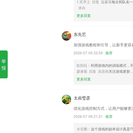
1.巩亨之 回复 寇馨霭
每次和队友一
来自
1.难度分级控制,确保小朋友在练习过22
更多回复
2.10年积累14万+课件，100%覆盖全
3.有效减轻老师工作负担,推动家长积极参
东先艺
4.·能及时在线提交作业，或者在线查看
加强游戏教程和引导，让新手更容
5.1，非常详细的划分了所有的板块，不
2026-07-09 22:59
推荐
6.大量的选择题，上面的题库非常的丰富
举
五星app安卓系统更新了什么?
欧阳桂
：利用游戏内的训练模式，
报
廖康菊 回复 高昌裕
关注游戏更新
新增主题收藏功能
更多回复
对个人求职模块UI进行了修改
图书笔记支持修改复制
太叔璧彦
添加了签到入口；
优化游戏控制方式，让用户能够更
新注册用户自带新建目标
2026-07-09 21:31
推荐
新增网证冻结与解冻功能；
联系我们
水安鹏
：这个游戏的副本设计真是