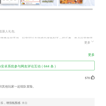
送新人礼包.
民棋牌类休闲手游，玩家可以在游戏中体验到不一样乐趣，每个玩家都是
更多
也会开始，所以说玩家不用以为系统会给我们找人机来赢玩家。
更多
安卓系统参与网友评论互动 ( 644 条 )
文档到家庭相册，相册内容实时共享；
570
音频,自定义裁剪范围,手动拖动进度条,在这里你可以成为一个音频剪辑
和其他玩家一起组队冒险。
一流名校
音乐，增强氛围感
来自