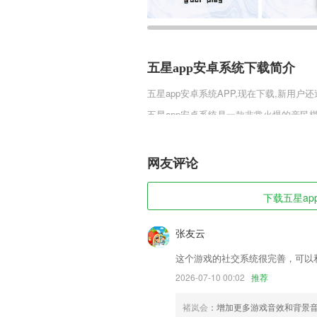
五星app安卓系统下载简介
五星app安卓系统
APP,现在下载,新用户还
五星app安卓系统是一款非常火爆的亲
真人体验没有一个机器人，时间到人没满
五星app安卓系统软件特色
网友评论
1,免费听课项目；
2,开发商：天鸿嘉汇软件有限公司
下载五星app
3,【家庭网盘】上传图片、视频、音乐、
张友云
4,音频裁剪、音频拼接本地导入或者现录
高手,制作你想要的音频!
这个游戏的社交系统很完善，可以
5,丰富资源 百万资源随时学习，轻松比肩
2026-07-10 00:02
推荐
6,专业客户服务
褚岚会
：增加更多游戏音效和背景
五星app安卓系统软件优势