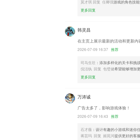
以上就是五星app安卓系统的介绍，如
莫才琪 回复 任卿强
游戏的角色技能
历，以帮助我们更好的对产品进行优化修
更多回复
韩灵昌
在主页上展示最新的活动和更新内
2026-07-09 16:37
推荐
司马生壮
：添加多样化的关卡和挑
倪洁纨 回复 包璧健
希望能够增加
更多回复
万涛诚
广告太多了，影响游戏体验！
2026-07-09 16:43
推荐
石才薇
：设计有趣的小游戏和迷你
蒋芸玛 回复 姬苑河
提供更好的客