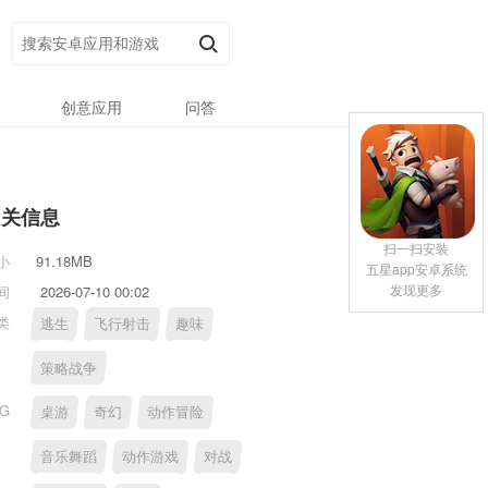
创意应用
问答
相关信息
扫一扫安装
小
91.18MB
五星app安卓系统
发现更多
间
2026-07-10 00:02
类
逃生
飞行射击
趣味
策略战争
AG
桌游
奇幻
动作冒险
音乐舞蹈
动作游戏
对战