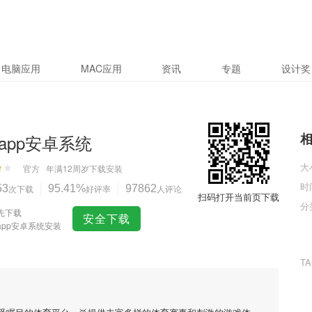
电脑应用
MAC应用
资讯
专题
设计奖
app安卓系统
大
官方
年满12周岁
下载安装
时
53
次下载
95.41%
好评率
97862
人评论
扫码打开当前页下载
分
先下载
安全下载
app安卓系统安装
T