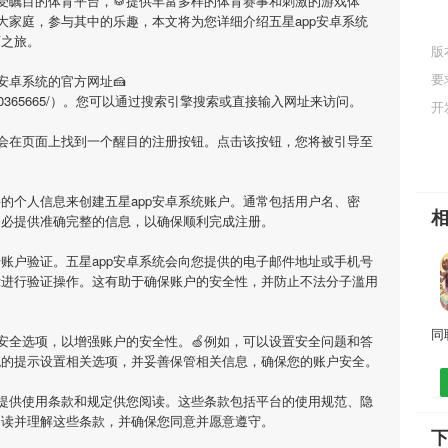
备受瞩目的体育平台，🥁提供丰富多样的体育赛事和刺激的游戏体
大家庭，参与其中的乐趣，本文将为您详细介绍
五星app安卓系统
育之旅。
版
要
p安卓系统
的官方网址🍰
om/sell/520365665/）。您可以通过搜索引擎搜索或直接输入网址来访问。
开
您会在页面上找到一个醒目的注册按钮。点击该按钮，您将被引导至
要的个人信息来创建
五星app安卓系统
账户。通常包括用户名、密
务必提供准确完整的信息，以确保顺利完成注册。
行账户验证。
五星app安卓系统
会向您提供的电子邮件地址或手机号
示进行验证操作。这有助于确保账户的安全性，并防止不法分子滥用
安全选项，以增强账户的安全性。🍏例如，可以设置安全问题和答
统的提示设置相关选项，并妥善保管相关信息，确保您的账户安全。
提供使用条款和规定供您阅读。这些条款包括平台的使用规范、隐
阅读并理解这些条款，并确保您同意并愿意遵守。
下