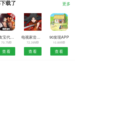
都下载了
更多
车友宝代理人APP
电视家尝鲜版
90发现APP
70.7MB
72.39MB
10.89MB
查看
查看
查看