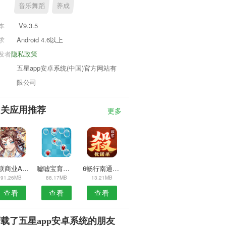
音乐舞蹈
养成
本
V9.3.5
求
Android 4.6以上
发者
隐私政策
五星app安卓系统(中国)官方网站有
限公司
相关应用推荐
更多
同联商业APP
嘘嘘宝育儿APP
6畅行南通APP
91.26MB
88.17MB
13.21MB
查看
查看
查看
载了五星app安卓系统的朋友