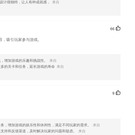
果您喜欢这款软件，您可以到应用商店进行打分评论，说出您的使用经
设计很独特，让人有种成就感，
来自
改。
66
容，吸引玩家参与游戏。
战，增加游戏的乐趣和挑战性。
来自
更多的关卡和任务，延长游戏的寿命
来自
9
任务，增加游戏的娱乐性和休闲性，满足不同玩家的需求。
来自
服支持和反馈渠道，及时解决玩家的问题和疑虑。
来自