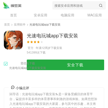
首页
安卓应用
电脑应用
MAC应用
资讯
专题
设计奖
创意应用
首页
>
应用软件
>
光速电玩城app下载安装
问答
光速电玩城app下载安装
官方
年满12周岁
下载安装
次下载
541399
需优先下载
安全下载
光速电玩城app下载安装安装
小编点评
🆘导语：
光速电玩城app下载安装
🛬是一家备受瞩目的体育平
台，💻提供丰富多样的体育赛事和刺激的游戏体验。如果您想加
入
光速电玩城app下载安装
的大家庭，参与其中的乐趣，本文将