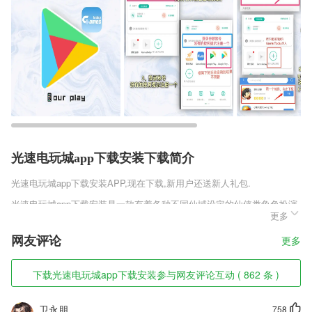
光速电玩城app下载安装下载简介
光速电玩城app下载安装
APP,现在下载,新用户还送新人礼包.
光速电玩城app下载安装是一款有着各种不同仙域设定的仙侠类角色扮演
更多
手机游戏，你将成为这个世界中的特殊存在，符合各种不同的顶尖体质，
有着过人的根骨和悟性。木秀成林风必摧之，你将成为所有门派追杀的对
网友评论
更多
象，通过这些特殊的存在来体验更多独有的玩法。
光速电玩城app下载安装软件特色
下载光速电玩城app下载安装参与网友评论互动 ( 862 条 )
1,向左滑动通知以管理，查看或清除通知。
卫永朋
758