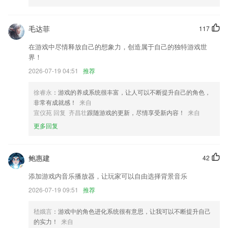
登录增加京东商城app授权登录方式；
毛达菲
117
实名认证增加操作证选项，暨可通过身份证或者电梯从业人员操作证进行
实名审核，实名审核完毕后开放所有功能。
在游戏中尽情释放自己的想象力，创造属于自己的独特游戏世
界！
调整订单详情显示内容
2026-07-19 04:51
推荐
优化语音百科类交互体验
恋爱信息页可直接进行账号绑定及性别更换了~
徐睿永
：游戏的养成系统很丰富，让人可以不断提升自己的角色，
非常有成就感！
来自
文章可以分享到微博啦！
宣仪苑 回复 齐昌壮
跟随游戏的更新，尽情享受新内容！
来自
联系我们
更多回复
以上就是光速电玩城app下载安装的介绍，如果您喜欢这款软件，您可以
到应用商店进行打分评论，说出您的使用经历，以帮助我们更好的对产品
进行优化修改。
鲍惠建
42
添加游戏内音乐播放器，让玩家可以自由选择背景音乐
2026-07-19 09:51
推荐
嵇娥言
：游戏中的角色进化系统很有意思，让我可以不断提升自己
的实力！
来自