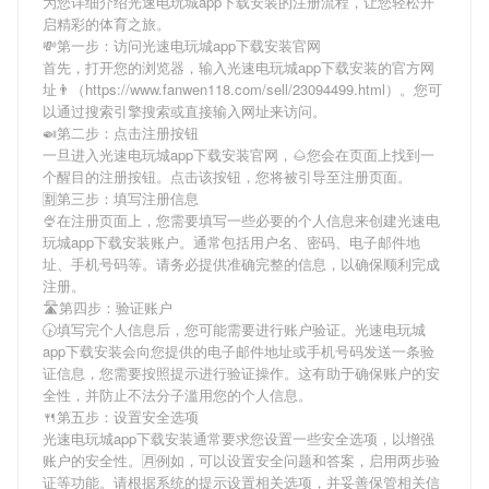
为您详细介绍
光速电玩城app下载安装
的注册流程，让您轻松开
启精彩的体育之旅。
💸第一步：访问光速电玩城app下载安装官网
首先，打开您的浏览器，输入
光速电玩城app下载安装
的官方网
址👨（https://www.fanwen118.com/sell/23094499.html）。您可
以通过搜索引擎搜索或直接输入网址来访问。
🍛第二步：点击注册按钮
一旦进入
光速电玩城app下载安装
官网，🌰您会在页面上找到一
个醒目的注册按钮。点击该按钮，您将被引导至注册页面。
🈹第三步：填写注册信息
🍨在注册页面上，您需要填写一些必要的个人信息来创建
光速电
玩城app下载安装
账户。通常包括用户名、密码、电子邮件地
址、手机号码等。请务必提供准确完整的信息，以确保顺利完成
注册。
🛣第四步：验证账户
🕟填写完个人信息后，您可能需要进行账户验证。
光速电玩城
app下载安装
会向您提供的电子邮件地址或手机号码发送一条验
证信息，您需要按照提示进行验证操作。这有助于确保账户的安
全性，并防止不法分子滥用您的个人信息。
🍴第五步：设置安全选项
光速电玩城app下载安装
通常要求您设置一些安全选项，以增强
账户的安全性。🈷例如，可以设置安全问题和答案，启用两步验
证等功能。请根据系统的提示设置相关选项，并妥善保管相关信