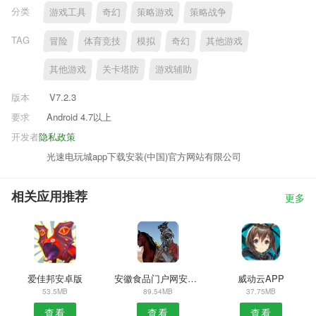
分类
游戏工具
奇幻
策略游戏
策略战争
TAG
冒险
体育竞技
模拟
奇幻
其他游戏
其他游戏
关卡塔防
游戏辅助
版本
V7.2.3
要求
Android 4.7以上
开发者
隐私政策
光速电玩城app下载安装(中国)官方网站有限公司
相关应用推荐
更多
爱佳邦安卓版
安徽食品门户网安卓版
威动云APP
53.5MB
89.54MB
37.75MB
查看
查看
查看