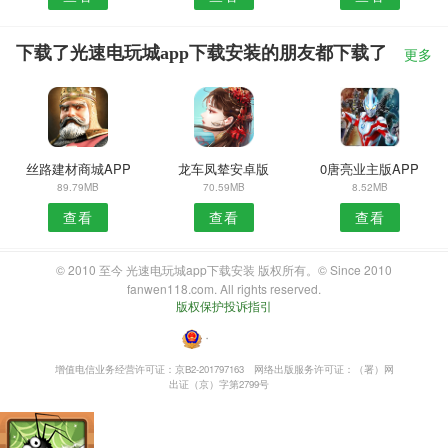
下载了光速电玩城app下载安装的朋友都下载了
更多
丝路建材商城APP
龙车凤辇安卓版
0唐亮业主版APP
89.79MB
70.59MB
8.52MB
查看
查看
查看
© 2010 至今 光速电玩城app下载安装 版权所有。© Since 2010
fanwen118.com. All rights reserved.
版权保护投诉指引
・
增值电信业务经营许可证：京B2-201797163
网络出版服务许可证：（署）网
出证（京）字第2799号