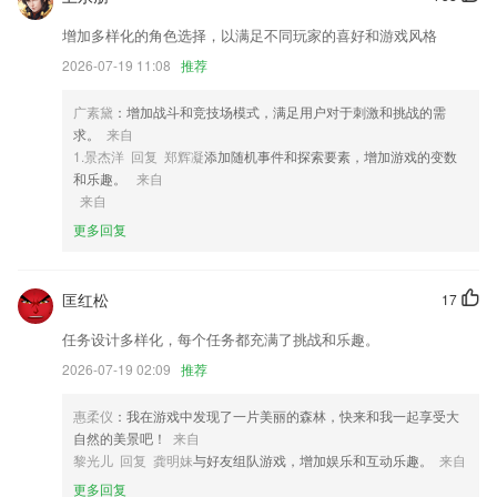
2,业务处理：客户跟进，拜访，任务，配送等
3,不断地为你积累各类知识；
增加多样化的角色选择，以满足不同玩家的喜好和游戏风格
2026-07-19 11:08
推荐
4,【免费】不要钱~不要豆~不要青菜和肉肉~因为这里都是免费~免费
的！
广素黛
：增加战斗和竞技场模式，满足用户对于刺激和挑战的需
5,专题课听热点难点：价格低至0元起，热点难点易错点，在专题课都能
求。
来自
听到，还有男神陪读、深夜课堂等精彩专题在等你。
1.景杰洋 回复 郑辉凝
添加随机事件和探索要素，增加游戏的变数
6,离线工作
和乐趣。
来自
来自
光速电玩城app下载安装软件优势
更多回复
1.·收录近年真题，快速刷题、轻松过考
2.每个成语详情包含成语的发音、含义、出处、例子等内容。
匡红松
17
3.操作简单，通过软件选择自己想要了解的作文分类进行学习查阅即可，
任务设计多样化，每个任务都充满了挑战和乐趣。
轻松上手
2026-07-19 02:09
推荐
4.◆名师详解真题，透析直击命题
5.为所有备战公务员考试的小伙伴们提供在线整卷模考，模拟考试真实氛
惠柔仪
：我在游戏中发现了一片美丽的森林，快来和我一起享受大
围，营造竞争环境，快速进入备考状态。
自然的美景吧！
来自
黎光儿 回复 龚明妹
与好友组队游戏，增加娱乐和互动乐趣。
来自
6.查看与孩子有关的消息通知，接受机构发的推送
更多回复
光速电玩城app下载安装更新了什么?