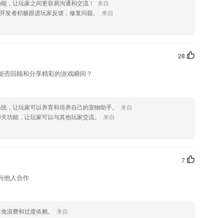
功能，让玩家之间更容易沟通和交流！
来自
199起~
开发者积极跟进玩家反馈，修复问题。
来自
介绍，如果您喜欢这款软件，您可以到应用商店进行打分评论，说出您的
优化修改。
28
能否回顾和分享精彩的游戏瞬间？
系统，让玩家可以养育和培养自己的宠物助手。
来自
聊天功能，让玩家可以与其他玩家交流。
来自
7
与他人合作
避免浪费和过度依赖。
来自