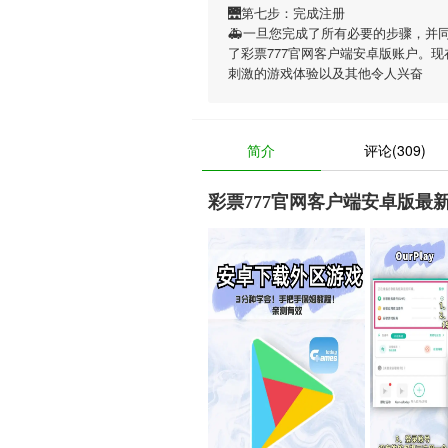
🌉第七步：完成注册
🚑一旦您完成了所有必要的步骤，并
了彩票777官网客户端安卓版账户。
刺激的游戏体验以及其他令人兴奋
简介
评论(309)
彩票777官网客户端安卓版最