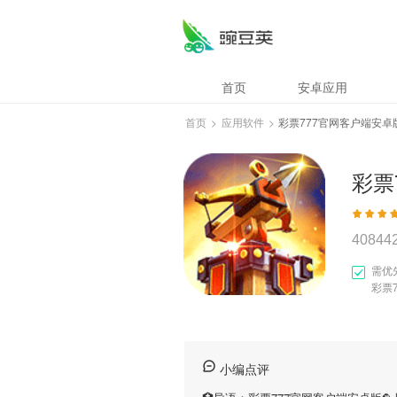
首页
安卓应用
首页
>
应用软件
>
彩票777官网客户端安卓
彩票
40844
需优
彩票
小编点评