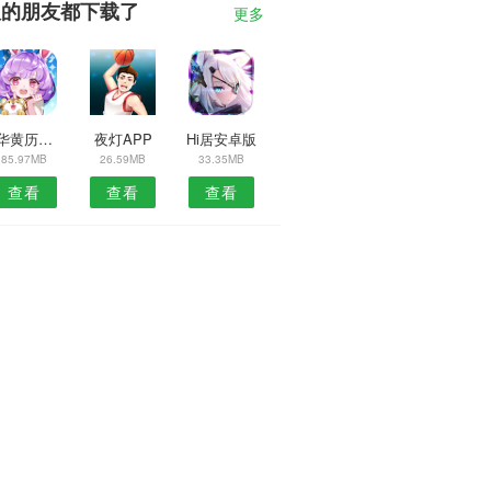
版的朋友都下载了
更多
中华黄历万年历安卓版
夜灯APP
Hi居安卓版
85.97MB
26.59MB
33.35MB
查看
查看
查看