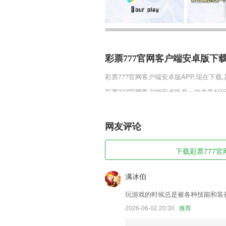
彩票777官网客户端安卓版下
彩票777官网客户端安卓版
APP,现在下载
彩票777官网客户端安卓版是一款非常好
特的剧情，采用最新的骨骼技术打造，真
斗乐趣!
网友评论
彩票777官网客户端安卓版软
1,【云端服务】大数据分析，高速网络自
下载彩票777官
2,微积分，线性代数
3,科学分类模块提升效率：将精选练习
满冰伯
刷题事半功倍!
玩游戏的时候总是被各种技能和装
4,会提供凉山的一些时事热点现行政策问
2026-06-02 20:30
推荐
5,资深大咖干货分享