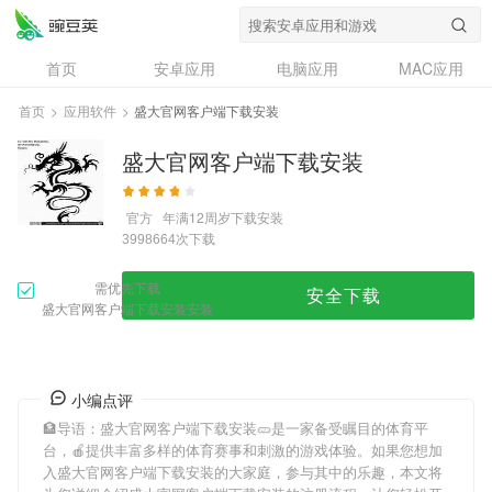
首页
安卓应用
电脑应用
MAC应用
资讯
专题
设计奖
创意应用
首页
>
应用软件
>
盛大官网客户端下载安装
问答
盛大官网客户端下载安装
官方
年满12周岁
下载安装
次下载
3998664
需优先下载
安全下载
盛大官网客户端下载安装安装
小编点评
🏦导语：
盛大官网客户端下载安装
🥒是一家备受瞩目的体育平
台，🍎提供丰富多样的体育赛事和刺激的游戏体验。如果您想加
入
盛大官网客户端下载安装
的大家庭，参与其中的乐趣，本文将