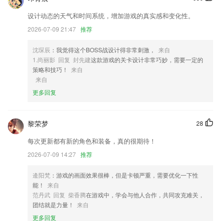
2,还有空气质量预报、霾预警，出行早计划。
设计动态的天气和时间系统，增加游戏的真实感和变化性。
3,用户可以通过该应用更个性化地个性化消息。医药卫生，a养费，交
2026-07-09 21:47
推荐
通，旅游，文化体育教育等服务；
4,自由才是这个年代最珍贵的东西!抛开条条框框,发挥你的无限创意,操作
沈琛辰
：我觉得这个BOSS战设计得非常刺激，
来自
流畅,助你实现你的艺术构想!
1.尚丽影 回复 封先建
这款游戏的关卡设计非常巧妙，需要一定的
策略和技巧！
来自
5,以表格的方式查看应用数据库,快速协助开发者数据库开发
来自
6,平台使用起来也非常的方便，不仅可以学习知识还能对自己的知识储备
更多回复
有进一步的了解。
盛大官网客户端下载安装软件优势
黎荣梦
28
1.·专注于能力培养，而不只是单一认知
每次更新都有新的角色和装备，真的很期待！
2.丰富的功能，图特设计服务app使用操作简单。
2026-07-09 14:27
推荐
3.·感受高效便捷的字词查询模式，内容的设置都非常精准。
逄阳梵
：游戏的画面效果很棒，但是卡顿严重，需要优化一下性
4.每周一个新故事、宝宝不腻烦。新的故事新的体验，新的学习，新的成
能！
来自
长，每周呈送
范丹武 回复 柴香腾
在游戏中，学会与他人合作，共同攻克难关，
5.主题丰厚，模拟邮局、摄影棚、化妆间、牧场、游乐园等十余种场景。
团结就是力量！
来自
6.“我的党建”为用户提供了网上支部功能，为机关、居民区、“两新”组
更多回复