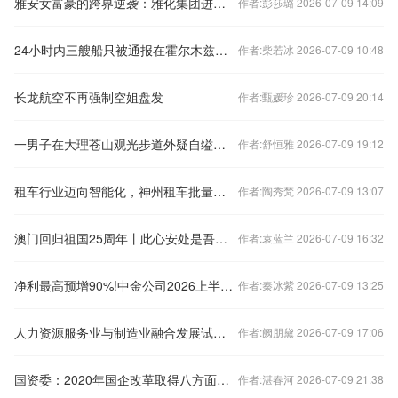
雅安女富豪的跨界逆袭：雅化集团进军锂业12年营收超340亿，上半年扣非净利润预增超1392%
作者:彭莎璐 2026-07-09 14:09
24小时内三艘船只被通报在霍尔木兹海峡遇袭
作者:柴若冰 2026-07-09 10:48
长龙航空不再强制空姐盘发
作者:甄媛珍 2026-07-09 20:14
一男子在大理苍山观光步道外疑自缢身亡，官方：正调查处置
作者:舒恒雅 2026-07-09 19:12
租车行业迈向智能化，神州租车批量引入小鹏新能源车型
作者:陶秀梵 2026-07-09 13:07
澳门回归祖国25周年丨此心安处是吾乡——访旅居澳门的国际人士
作者:袁蓝兰 2026-07-09 16:32
净利最高预增90%!中金公司2026上半年净利润或超80亿
作者:秦冰紫 2026-07-09 13:25
人力资源服务业与制造业融合发展试点工作开展
作者:阙朋黛 2026-07-09 17:06
国资委：2020年国企改革取得八方面重大进展
作者:湛春河 2026-07-09 21:38