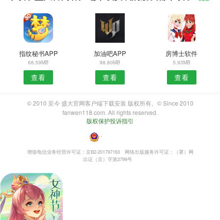
指纹秘书APP
加油吧APP
房博士软件
68.59MB
98.80MB
5.93MB
查看
查看
查看
© 2010 至今 盛大官网客户端下载安装 版权所有。© Since 2010
fanwen118.com. All rights reserved.
版权保护投诉指引
・
增值电信业务经营许可证：京B2-201797163
网络出版服务许可证：（署）网
出证（京）字第2799号