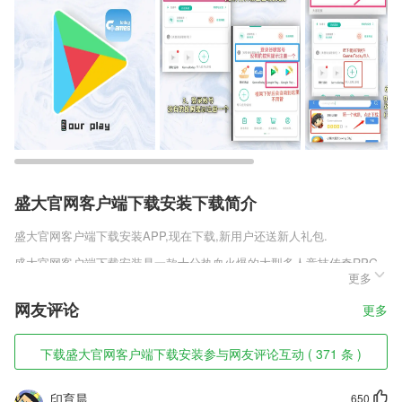
盛大官网客户端下载安装下载简介
盛大官网客户端下载安装
APP,现在下载,新用户还送新人礼包.
盛大官网客户端下载安装是一款十分热血火爆的大型多人竞技传奇RPG
更多
手游，极致高清的游戏界面，全景式的广阔地图，震撼人心的背景音乐，
带领玩家瞬间进入传奇战场，暗黑前传最新版v1.5.1经典战士、法师、道
网友评论
更多
士铁三角职业组合，创新的合击技玩法，让你感受不一样的传奇世界，感
兴趣的玩家赶紧来趣趣手游网下载体验吧。
下载盛大官网客户端下载安装参与网友评论互动 ( 371 条 )
盛大官网客户端下载安装软件特色
1,海外包括首尔、大坂、东京等大城市
印育晨
650