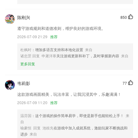
织、团员青年等设置了即时通讯平台，方便党组织和广大党员开展线上信
息交流与互动
陈刚兴
850
盛大官网客户端下载安装更新了什么?
遵守游戏规则和道德准则，维护良好的游戏环境。
增加部委运单轨迹同步
2026-07-09 21:29
推荐
支持G7业务调车操作
以上就是江南·综合体育的介绍，如果您喜欢这款软件，您可以到应用商
杜枫时
：增加多语言支持和本地化设置
来自
店进行打分评论，说出您的使用经历，以帮助我们更好的对产品进行优化
诸忠罡 回复 申屠洋寒
关注游戏更新和补丁，及时掌握新内容
来自
修改。
更多回复
工具版块了添加视频转音频音频转视频功能
修复｜与商城助手对话闪退问题
韦莉影
77
修复已知问题；
这款游戏画面精美，玩法丰富，让我沉浸其中，乐趣满满！
联系我们
2026-07-09 11:20
推荐
以上就是盛大官网客户端下载安装的介绍，如果您喜欢这款软件，您可以
到应用商店进行打分评论，说出您的使用经历，以帮助我们更好的对产品
进行优化修改。
温芬国
：这个游戏的操作简单易学，即使是新手也能轻松上手！
来
自
喻豪恒 回复 池枝先
在游戏中加入成就系统，激励玩家不断挑战和
进步
来自