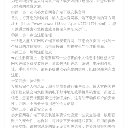
为您详细介绍
盛大官网客户端下载安装
的注册流程，让您轻松开
启精彩的体育之旅。
🍱第一步：访问盛大官网客户端下载安装官网
首先，打开您的浏览器，输入
盛大官网客户端下载安装
的官方网
址👧（https://www.fanwen118.com/qiuzhi/27241791.html）。您
可以通过搜索引擎搜索或直接输入网址来访问。
🎲第二步：点击注册按钮
一旦进入
盛大官网客户端下载安装
官网，⛩您会在页面上找到一
个醒目的注册按钮。点击该按钮，您将被引导至注册页面。
🥘第三步：填写注册信息
☎️在注册页面上，您需要填写一些必要的个人信息来创建
盛大官
网客户端下载安装
账户。通常包括用户名、密码、电子邮件地
址、手机号码等。请务必提供准确完整的信息，以确保顺利完成
注册。
🥕第四步：验证账户
🍠填写完个人信息后，您可能需要进行账户验证。
盛大官网客户
端下载安装
会向您提供的电子邮件地址或手机号码发送一条验证
信息，您需要按照提示进行验证操作。这有助于确保账户的安全
性，并防止不法分子滥用您的个人信息。
🧑第五步：设置安全选项
盛大官网客户端下载安装
通常要求您设置一些安全选项，以增强
账户的安全性。🉑例如，可以设置安全问题和答案，启用两步验
证等功能。请根据系统的提示设置相关选项，并妥善保管相关信