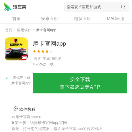
摩卡官网app
首页
安卓应用
电脑应用
MAC应用
资讯
专题
设计奖
创意应用
首页
>
应用软件
>
摩卡官网app
问答
摩卡官网app
官方
年满16周岁
次下载
46726
需优先下载
安全下载
摩卡官网app
需下载豌豆荚APP
软件教程
📼摩卡官网app📼
❥第一步：访问摩卡官网app官网
首先，打开您的浏览器，输入摩卡官网app的官方网址