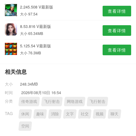
2.245.508 V最新版
查看详情
大小 97.54
8.53.816 V最新版
查看详情
大小 65.34MB
5.125.54 V最新版
查看详情
大小 76.3MB
相关信息
大小
248.34MB
时间
2026年08月10日 16:54
分类
传奇游戏
飞行射击
网络游戏
飞行射击
TAG
休闲
趣味
消除
文字
社交
视频
聊天
空间