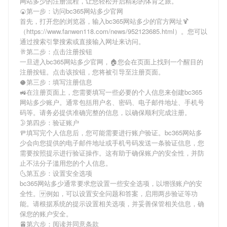
网站多少
的注册流程，让您轻松开启精彩的体育之旅。
🍘第一步：访问bc365网站多少官网
首先，打开您的浏览器，输入
bc365网站多少
的官方网址🍹
（https://www.fanwen118.com/news/952123685.html）。您可以
通过搜索引擎搜索或直接输入网址来访问。
🥂第二步：点击注册按钮
一旦进入
bc365网站多少
官网，🏠您会在页面上找到一个醒目的
注册按钮。点击该按钮，您将被引导至注册页面。
🥥第三步：填写注册信息
🚜在注册页面上，您需要填写一些必要的个人信息来创建
bc365
网站多少
账户。通常包括用户名、密码、电子邮件地址、手机号
码等。请务必提供准确完整的信息，以确保顺利完成注册。
🌛第四步：验证账户
🚥填写完个人信息后，您可能需要进行账户验证。
bc365网站多
少
会向您提供的电子邮件地址或手机号码发送一条验证信息，您
需要按照提示进行验证操作。这有助于确保账户的安全性，并防
止不法分子滥用您的个人信息。
🌜第五步：设置安全选项
bc365网站多少
通常要求您设置一些安全选项，以增强账户的安
全性。🈂例如，可以设置安全问题和答案，启用两步验证等功
能。请根据系统的提示设置相关选项，并妥善保管相关信息，确
保您的账户安全。
🚈第六步：阅读并同意条款