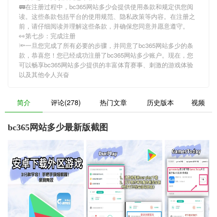
🚃在注册过程中，
bc365网站多少
会提供使用条款和规定供您阅
读。这些条款包括平台的使用规范、隐私政策等内容。在注册之
前，请仔细阅读并理解这些条款，并确保您同意并愿意遵守。
👀第七步：完成注册
🔦一旦您完成了所有必要的步骤，并同意了
bc365网站多少
的条
款，恭喜您！您已经成功注册了bc365网站多少账户。现在，您
可以畅享
bc365网站多少
提供的丰富体育赛事、刺激的游戏体验
以及其他令人兴奋
简介
评论(278)
热门文章
历史版本
视频
bc365网站多少最新版截图