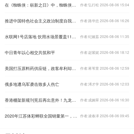
在《蜘蛛侠：崭新之日》中，蜘蛛侠替凤凰女挨了一发狙击后重伤昏迷合理吗？蜘蛛侠是在演戏的可能性有多大？
作者:弘行松 2026-08-06 15:04
推进中国特色社会主义政治制度自我完善和发展（学习贯彻党的十九届五中全会精神）
作者:路华忠 2026-08-06 16:26
水联网1号店落地 饮用水场景覆盖11类行业
作者:纪娅荔 2026-08-06 11:35
中日青年以心相交共筑和平
作者:赵紫妮 2026-08-06 18:12
美国打压原料药供应链，政客牟利却苦了普通美国民众
作者:蒋苇萱 2026-08-06 12:59
俄多地遭乌军袭击致多人伤亡
作者:溥才学 2026-08-06 12:03
香港棚架新规刊宪后再出意外！九龙城一工地安全经理从高处堕下棚架，送院抢救后不治身亡
作者:成婉翠 2026-08-06 16:30
2020年江苏体彩蝉联全国销量第一，筹集公益金52.18亿元
作者:凌春泽 2026-08-06 09:45