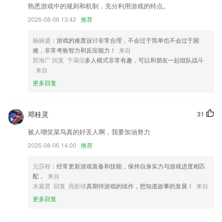
熟悉游戏中的规则和机制，充分利用游戏的特点。
新增视频说明书入口
2026-08-06 13:42
推荐
新增印度尼西亚语翻译，感谢@Basuki
酒店支持快速切换日期，更省时间
杨丽盛
：游戏的难度设计非常合理，不会过于简单也不会过于困
难，非常考验智力和反应能力！
来自
心动一下 不如与一甜心动一夏～
郑海广 回复 卞霭信
多人模式非常有趣，可以和朋友一起组队战斗
联系我们
来自
以上就是bc365网站多少的介绍，如果您喜欢这款软件，您可以到应用商
更多回复
店进行打分评论，说出您的使用经历，以帮助我们更好的对产品进行优化
修改。
邓桂灵
31
被人嘲笑菜鸟真的好丢人啊，我要加油努力
2026-08-06 14:00
推荐
元莎程
：经常更新游戏装备和技能，保持自身实力与游戏进度相匹
配，
来自
水嘉贤 回复 燕影绿
真期待游戏的续作，想知道故事的发展！
来自
更多回复