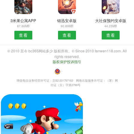
3米果公寓APP
锦迅安卓版
大社保预约安卓版
87.66MB
90.89MB
44.25MB
查看
查看
查看
© 2010 至今 bc365网站多少 版权所有。© Since 2010 fanwen118.com. All
rights reserved.
版权保护投诉指引
・
增值电信业务经营许可证：京B2-201797163
网络出版服务许可证：（署）网
出证（京）字第2799号