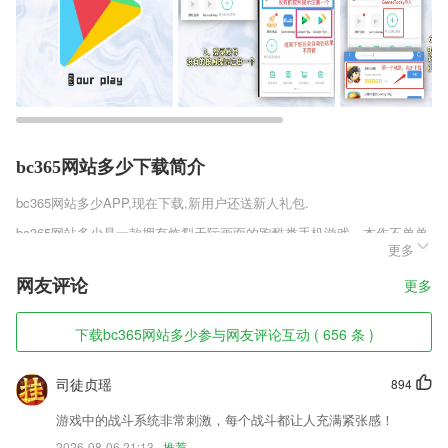
bc365网站多少下载简介
bc365网站多少
APP,现在下载,新用户还送新人礼包.
bc365网站多少是一款拥有炸裂天际画面的跑酷类手机游戏，本作不单单
更多
在画面上拥有无与伦比的变现，其玩法上也会推陈出新，让跑酷不在一层
不变。精灵奥里和猫头鹰库是游戏的主角，他们的冒险也将成为你的挑
网友评论
更多
战，没有选择难度的设定，你将在这里体验真实的生存考验。
bc365网站多少软件特色
下载bc365网站多少参与网友评论互动 ( 656 条 )
1,快捷查词:支持语音查词、手写查词、通知栏快捷查词等多种查词方
式。
司徒贞瑶
894
2,云教室提供了丰富有趣的课堂互动功能，
游戏中的战斗系统非常刺激，每个战斗都让人充满紧张感！
3,精心筛选教育领域的*新,解读政策及市场趋势,你想知道的教育信息都在
2026-08-06 21:13
推荐