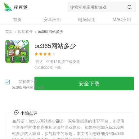
首页
安卓应用
电脑应用
MAC应用
资讯
专题
设计奖
创意应用
首页
>
应用软件
>
bc365网站多少
问答
bc365网站多少
官方
年满12周岁
下载安装
次下载
6519600
需优先下载
安全下载
bc365网站多少安装
小编点评
🛳导语：
bc365网站多少
🗃是一家备受瞩目的体育平台，🍼提供
丰富多样的体育赛事和刺激的游戏体验。如果您想加入
bc365网
站多少
的大家庭，参与其中的乐趣，本文将为您详细介绍
bc365