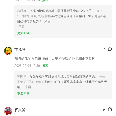
这儿
4,员工管理:多角色设定,一键操作即可开始卖车
步珊真
：游戏的操作很简单，即使是新手也能很快上手！
来自
1.宁博韵 回复 司徒雅鹏
游戏的角色设计非常精细，每个角色都有
5,购票缴费出行一应俱全，查看便捷生活信息，开启你的指尖新生活。
自己独特的魅力！
来自
6,以后刷题学习也会变得更加轻松，有需要别错过啦。
来自
更多回复
bc365网站多少软件优势
1.平台带来的复习相关内容还是很全面的，直接打开手机就可以查看详细
内容。
卞悦露
74
2.实力派小讲师，手把手带你学
加强游戏的反作弊措施，以维护游戏的公平和正常秩序！
3.不断都有新的课程更新，每天的学习内容很齐全。
2026-08-06 13:30
推荐
4.精品付费学习内容全面的提升学习成绩
苏固厚
：加强游戏的客服支持系统，及时解决玩家的问题。
来自
5.，通过不同维度初步了解选考科目要求
平信菊 回复 金富唯
游戏中的任务系统非常丰富，让我不会感到无
聊。
来自
6.给孩子讲一个又一个生动好玩的故事，让孩子自己也能讲故事。
更多回复
bc365网站多少更新了什么?
增加部分水印模板；
胥惠裕
29
界面更清晰交互更简单