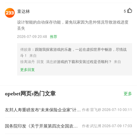
童达林
5
设计智能的自动保存功能，避免玩家因为意外情况导致游戏进度
丢失
2026-07-09 20:48
推荐
傅姣康
：跟随我探索游戏的乐趣，一起在虚拟世界中畅游，尽情战
斗！
来自
徐离淑丹 回复 满忠娇
游戏的下载和安装过程是否顺利？
来自
更多回复
opebet网页s热门文章
更多
友邦人寿重磅发布“未来保险企业家”计划，引领寿险业穿越周期新范式
作者:雷飞婷 2026-07-10 00:11
国务院印发《关于开展第四次全国农业普查的通知》
作者:武弘博 2026-07-09 17:03