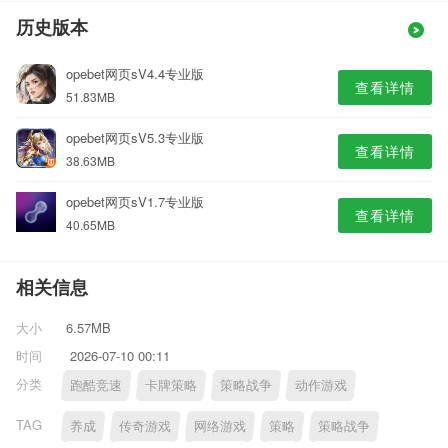
历史版本
opebet网页sV4.4专业版
查看详情
51.83MB
opebet网页sV5.3专业版
查看详情
38.63MB
opebet网页sV1.7专业版
查看详情
40.65MB
相关信息
大小
6.57MB
时间
2026-07-10 00:11
分类
跑酷竞速
卡牌策略
策略战争
动作游戏
TAG
养成
传奇游戏
网络游戏
策略
策略战争