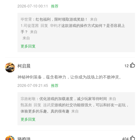
晓外面的事件。
2026-07-10 00:11
推荐
4,高效节能免服务号，免实体卡，免设备，手机就能管理生意。
毕世霄
：红包福利，限时领取游戏奖励！
来自
5,有效进行部门目标业绩管理、商机覆盖率、人均生产力、考核，预算
1.司徒莲茜 回复 华钧才
这款游戏的操作方式如何？是否容易上
6,线上接诊：支持线上接取诊单，系统实时推送诊单；
手？
来自
来自
opebet网页s软件优势
更多回复
1.提高阶段（78岁）：激发儿童发现数与量、数运算、几何与空间等基础
知识的不同规律，促进儿童多角度思考和解决问题。
柯启晨
12
2.可以在线对培训的课程内容进行评论和提问，第一时间得出答案；
神秘神剑装备，蕴含着神力，让你成为战场上的不败神灵。
3.以数据、图表方式呈现，你的蜕变值得被记录，自律习惯的养成都离不
开你每一天的努力!
2026-07-09 21:45
推荐
4.专门为初中、高中生量身订制的工具软件。该软件集化学方程式、化学
宗政彬敬
：优化游戏的加载速度，减少玩家等待时间
来自
俗称、化学物质颜色
甄菡彪 回复 连武爱
游戏的社交功能很强大，可以和好友一起玩，
5.一个人走得更快，一群人走得更远，加入医学社区与10万伙伴一起成长
体验更多的乐趣。真的很有趣
来自
6.随时随地，想问就问，都能查得到，每个知识点还提供出处、解释、赏
更多回复
析等辅导知识，帮你全面掌握知识点。
opebet网页s更新了什么?
骆鸣琦
404