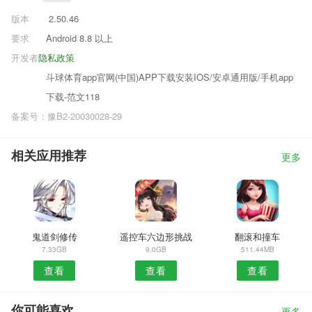
版本
2.50.46
要求
Android 8.8 以上
开发者
隐私政策
斗球体育app官网(中国)APP下载安装IOS/安卓通用版/手机app
下载-范文118
备案号：豫B2-20030028-29
相关应用推荐
更多
鬼道剑修传
遥控车六边形挑战
翻滚和撞车
7.33GB
9.0GB
511.44MB
查看
查看
查看
你可能喜欢