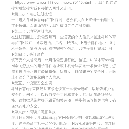
（https://www.fanwen118.com/news/80445.html）。您可以通过
搜索引擎搜索或直接输入网址来访问。
❥第二步：点击注册按钮
一旦进入斗球体育app官网官网，您会在页面上找到一个醒目的
注册按钮。点击该按钮，您将被引导至注册页面。
❥第三步：填写注册信息
在注册页面上，您需要填写一些必要的个人信息来创建斗球体育
app官网账户。通常包括用户名、❥密码、❥电子邮件地址、❥手
机号码等。请务必提供准确完整的信息，以确保顺利完成注册。
❥第四步：验证账户
填写完个人信息后，您可能需要进行账户验证。斗球体育app官
网会向您提供的电子邮件地址或手机号码发送一条验证信息，您
需要按照提示进行验证操作。这有助于确保账户的安全性，并防
止不法分子滥用您的个人信息。
❥第五步：设置安全选项
斗球体育app官网通常要求您设置一些安全选项，以增强账户的
安全性。例如，可以设置安全问题和答案，启用两步验证等功
能。请根据系统的提示设置相关选项，并妥善保管相关信息，确
保您的账户安全。
❥第六步：阅读并同意条款
在注册过程中，斗球体育app官网会提供使用条款和规定供您阅
读。这些条款包括平台的使用规范、❥隐私政策等内容。在注册
之前，请仔细阅读并理解这些条款，并确保您同意并愿意遵守。