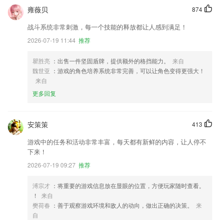
雍薇贝
874
战斗系统非常刺激，每一个技能的释放都让人感到满足！
2026-07-19 11:44
推荐
瞿胜亮
：出售一件坚固盾牌，提供额外的格挡能力。
来自
魏世亚
：游戏的角色培养系统非常完善，可以让角色变得更强大！
来自
更多回复
安策策
413
游戏中的任务和活动非常丰富，每天都有新鲜的内容，让人停不
下来！
2026-07-19 09:27
推荐
溥宗才
：将重要的游戏信息放在显眼的位置，方便玩家随时查看。
！
来自
樊荷春
：善于观察游戏环境和敌人的动向，做出正确的决策。
来
自