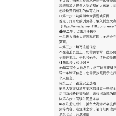
💐导语：
捕鱼大赛游戏
🚗是一家备受
果您想加入
捕鱼大赛游戏
的大家庭，
您轻松开启精彩的体育之旅。
👀第一步：访问捕鱼大赛游戏官网
首先，打开您的浏览器，输入
捕鱼大
（https://www.fanwen118.c
🏟第二步：点击注册按钮
一旦进入
捕鱼大赛游戏
官网，🆔您会
页面。
🍙第三步：填写注册信息
🍅在注册页面上，您需要填写一些必
子邮件地址、手机号码等。请务必提
🌗第四步：验证账户
🚲填写完个人信息后，您可能需要进
送一条验证信息，您需要按照提示进
个人信息。
㊙第五步：设置安全选项
捕鱼大赛游戏
通常要求您设置一些安全
启用两步验证等功能。请根据系统的
🙋第六步：阅读并同意条款
🚐在注册过程中，
捕鱼大赛游戏
会提
策等内容。在注册之前，请仔细阅读
🌛第七步：完成注册