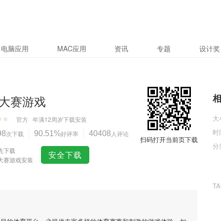
电脑应用
MAC应用
资讯
专题
设计奖
大赛游戏
大
官方
年满12周岁
下载安装
时
98
次下载
90.51%
好评率
40408
人评论
扫码打开当前页下载
分
先下载
安全下载
大赛游戏安装
T