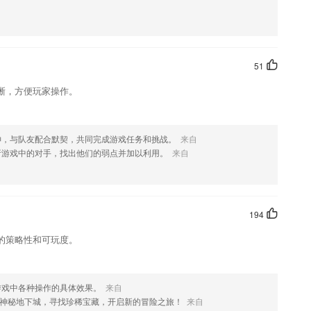
本”，财务收入心中有数
51
，嵌入数十位名师录播课程，随时随地查缺补漏，提分变得简单讨巧；聚
晰，方便玩家操作。
轻松的事
息，为自己的外出留学计划做好准备
就能查看到课程购买记录；
神，与队友配合默契，共同完成游戏任务和挑战。
来自
析游戏中的对手，找出他们的弱点并加以利用。
来自
的任教班级信息，
194
的策略性和可玩度。
)
游戏中各种操作的具体效果。
来自
神秘地下城，寻找珍稀宝藏，开启新的冒险之旅！
来自