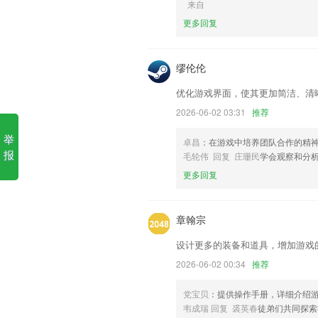
来自
捕鱼大赛游戏软件优势
更多回复
1.：每一次沟通都是陪宝宝成长的记录
2.课酬结课后及时到账，随时随地查询“账
缪伦伦
3.蝶变高中APP全新开设视讯学习模块
优化游戏界面，使其更加简洁、清
合优选课程资源，把技巧提分变成一件很
2026-06-02 03:31
推荐
4.可以在这里第一时间掌握各个高校的消
举
5.浏览订单列表，家庭教育学院app迅速
卓昌
：在游戏中培养团队合作的精
报
毛轮伟 回复 庄珊民
学会观察和分
6.通过学校后台配置，老师轻松获取自己
更多回复
捕鱼大赛游戏更新了什么?
修复单价可能不能选择的问题
章翰宗
增加新的模块内容
设计更多的装备和道具，增加游戏
增加更多转场
2026-06-02 00:34
推荐
普通推送和自定义推送增加预览(点击图片
手机隐私政策
党宝贝
：提供操作手册，详细介绍
韦成瑞 回复 裘英春
徒弟们共同探索
扫码识别提速，开锁速度更快哦！