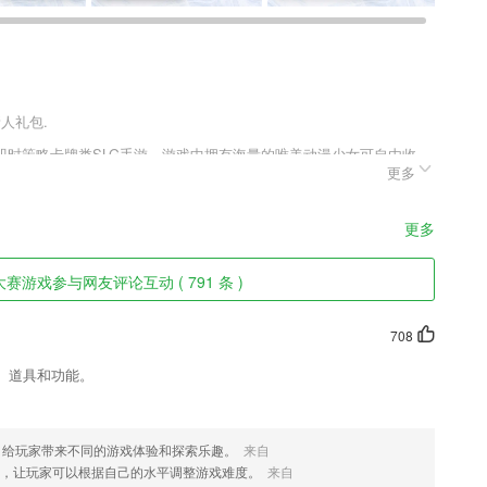
新人礼包.
即时策略卡牌类SLG手游，游戏中拥有海量的唯美动漫少女可自由收
更多
战斗场地、决定出战英雄、培养各类英雄等各种决策。玩家无论是否在
得的收益，就是位于左上角的掉落信息，点击掉落信息还可以获得该挂
来趣趣手游网下载少女剑师手游正版吧。
更多
赛游戏参与网友评论互动 ( 791 条 )
属于自己的方案
快
708
垃圾的情况，2265自动的清理垃圾，运行起来更快。
、道具和功能。
制
的趣味，进行空中课堂互动直播，可以通过家里免费观看直播，享受学习
，给玩家带来不同的游戏体验和探索乐趣。
来自
，让玩家可以根据自己的水平调整游戏难度。
来自
让你很直观的看到。