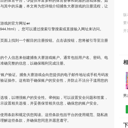
瞩目的体育平台，🍋提供丰富多样的体育赛事和刺激的游戏体验。如
参与其中的乐趣，本文将为您详细介绍
捕鱼大赛游戏
的注册流程，让
版
要
赛游戏
的官方网址🍛
om/news/7944.html）。您可以通过搜索引擎搜索或直接输入网址来访问。
开
在页面上找到一个醒目的注册按钮。点击该按钮，您将被引导至注册
要的个人信息来创建
捕鱼大赛游戏
账户。通常包括用户名、密码、电
供准确完整的信息，以确保顺利完成注册。
行账户验证。
捕鱼大赛游戏
会向您提供的电子邮件地址或手机号码发
行验证操作。这有助于确保账户的安全性，并防止不法分子滥用您的
选项，以增强账户的安全性。🧭例如，可以设置安全问题和答案，
提示设置相关选项，并妥善保管相关信息，确保您的账户安全。
供使用条款和规定供您阅读。这些条款包括平台的使用规范、隐私政
并理解这些条款，并确保您同意并愿意遵守。