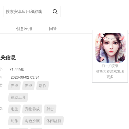
创意应用
问答
相关信息
扫一扫安装
小
71.44MB
捕鱼大赛游戏发现
更多
间
2026-06-02 03:34
类
养成
养成
动作
辅助工具
AG
逃生
宠物养成
射击
动作
角色扮演
休闲益智