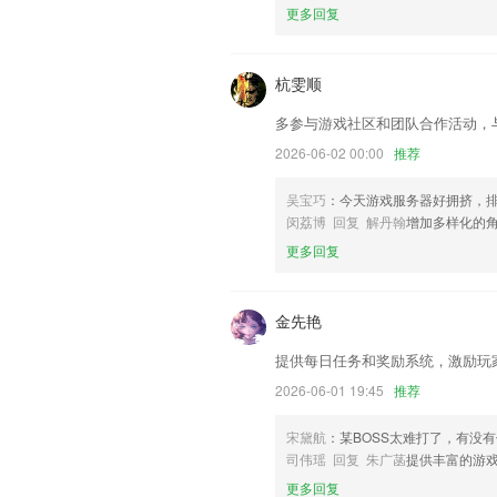
更多回复
联系我们
以上就是捕鱼大赛游戏的介绍，如果您喜
帮助我们更好的对产品进行优化修改。
杭雯顺
多参与游戏社区和团队合作活动，
2026-06-02 00:00
推荐
吴宝巧
：今天游戏服务器好拥挤，
闵荔博 回复 解丹翰
增加多样化的
更多回复
金先艳
提供每日任务和奖励系统，激励玩
2026-06-01 19:45
推荐
宋黛航
：某BOSS太难打了，有没
司伟瑶 回复 朱广菡
提供丰富的游
更多回复