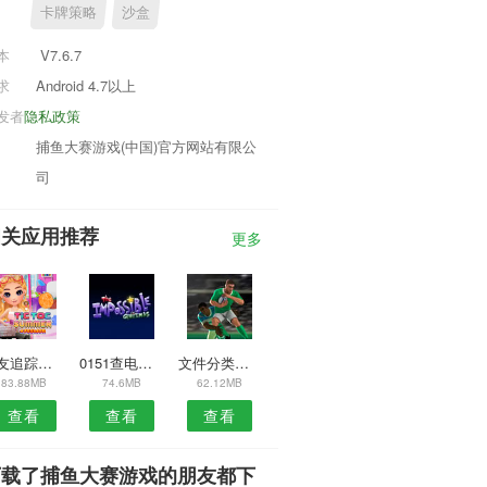
卡牌策略
沙盒
本
V7.6.7
求
Android 4.7以上
发者
隐私政策
捕鱼大赛游戏(中国)官方网站有限公
司
相关应用推荐
更多
男友追踪器安卓免费版
0151查电话APP
文件分类器APP
83.88MB
74.6MB
62.12MB
查看
查看
查看
下载了捕鱼大赛游戏的朋友都下