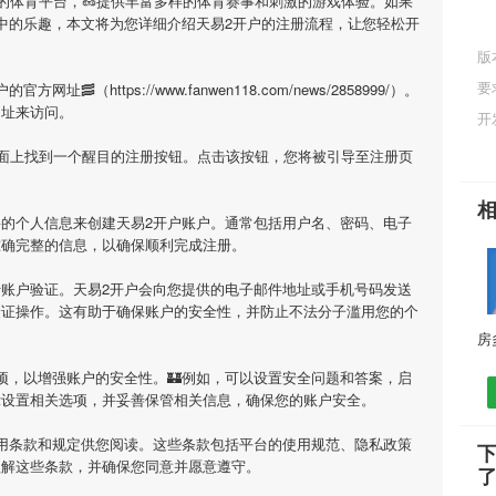
目的体育平台，🥜提供丰富多样的体育赛事和刺激的游戏体验。如果
中的乐趣，本文将为您详细介绍
天易2开户
的注册流程，让您轻松开
版
要
户
的官方网址🥓（https://www.fanwen118.com/news/2858999/）。
网址来访问。
开
页面上找到一个醒目的注册按钮。点击该按钮，您将被引导至注册页
要的个人信息来创建
天易2开户
账户。通常包括用户名、密码、电子
准确完整的信息，以确保顺利完成注册。
行账户验证。
天易2开户
会向您提供的电子邮件地址或手机号码发送
验证操作。这有助于确保账户的安全性，并防止不法分子滥用您的个
项，以增强账户的安全性。🏰例如，可以设置安全问题和答案，启
示设置相关选项，并妥善保管相关信息，确保您的账户安全。
用条款和规定供您阅读。这些条款包括平台的使用规范、隐私政策
理解这些条款，并确保您同意并愿意遵守。