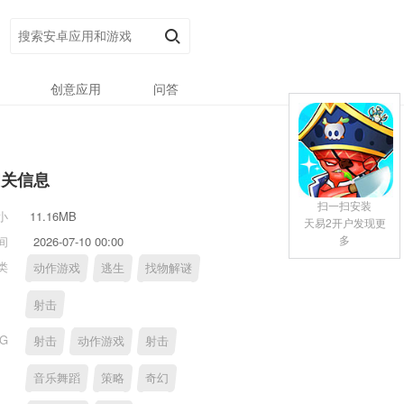
创意应用
问答
相关信息
扫一扫安装
小
11.16MB
天易2开户发现更
多
间
2026-07-10 00:00
类
动作游戏
逃生
找物解谜
射击
AG
射击
动作游戏
射击
音乐舞蹈
策略
奇幻