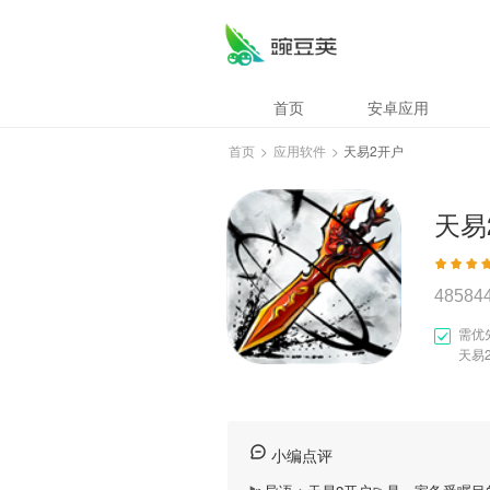
首页
安卓应用
首页
>
应用软件
>
天易2开户
天易
48584
需优
天易
小编点评