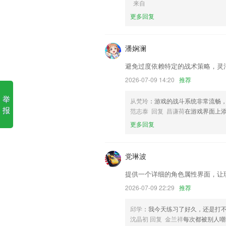
来自
1.通过自己空余的时间去接一些帮助孩子
更多回复
2.·考试的时候复习是非常重要的，特别
3.能够看到各种各样的资料内容，掌握最
潘娴澜
4.科学情境教学，是培养学生创新实践能
避免过度依赖特定的战术策略，灵
5.权威名师编写，通关拿证必备
2026-07-09 14:20
推荐
6.·利用多种教学方法与工具全面解决在
举
天易2开户更新了什么?
从梵玲
：游戏的战斗系统非常流畅
报
范志泰 回复 昌谦荷
在游戏界面上
优化动态评论功能
更多回复
提高实时公交的数据准确性
更名为倒数日常提醒。
党琳波
新版本会增添更便捷的商品管理方式，针
提供一个详细的角色属性界面，让
[修复]部分已知问题。
2026-07-09 22:29
推荐
跳转问题修复
联系我们
邱学
：我今天练习了好久，还是打不
以上就是天易2开户的介绍，如果您喜欢
沈晶初 回复 金兰祥
每次都被别人嘲