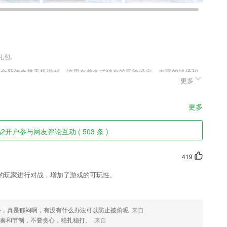
礼包.
的全新传奇类手机游戏，这里有着各式独有的冒险设定，丰富的战场和
更多
情和趣味。战斗将会为你带来更多奖励，你可以在无限战斗中找寻更多
无限的故事。
更多
开户参与网友评论互动 ( 503 条 )
Kids家庭浸入式英语试听课；好不好试了就知道；
，畅享便利移动学习生活，随时随地轻松练习；
419
的玩家进行对战，增加了游戏的可玩性。
编考试；
书、草书、隶书、瘦金、艺术字等多种字体，总有深得你心
备，真是郁闷啊，有没有什么办法可以防止被偷呢
来自
奏和节制，不要贪心，稳扎稳打。
来自