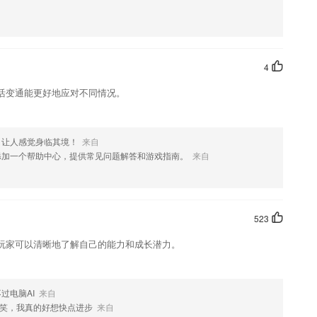
改作业的任务，还可以获得到一份收益。
是一些重要的考试，并不是经常会有的，失败就可能要再等一年
新的政务动态，为自己的考试带来更多的参考；
4
力的重要举措
活变通能更好地应对不同情况。
职人群的学习困难
，让人感觉身临其境！
来自
添加一个帮助中心，提供常见问题解答和游戏指南。
来自
523
对微商的进销存系统。
玩家可以清晰地了解自己的能力和成长潜力。
过电脑AI
来自
这款软件，您可以到应用商店进行打分评论，说出您的使用经历，以帮
笑，我真的好想快点进步
来自