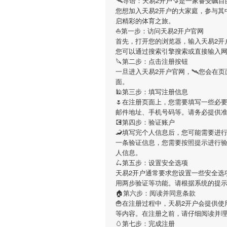
🛰导语：
天易2开户
🍠是一家备受瞩
您想加入
天易2开户
的大家庭，参与其
启精彩的体育之旅。
⛵️第一步：访问天易2开户官网
首先，打开您的浏览器，输入
天易2开
您可以通过搜索引擎搜索或直接输入
🔪第二步：点击注册按钮
一旦进入
天易2开户
官网，🛰您会在
面。
🕌第三步：填写注册信息
🌷在注册页面上，您需要填写一些必
邮件地址、手机号码等。请务必提供
💽第四步：验证账户
🦂填写完个人信息后，您可能需要进
一条验证信息，您需要按照提示进行
人信息。
🛴第五步：设置安全选项
天易2开户
通常要求您设置一些安全选
用两步验证等功能。请根据系统的提
🏠第六步：阅读并同意条款
🍟在注册过程中，
天易2开户
会提供使
等内容。在注册之前，请仔细阅读并
🥚第七步：完成注册