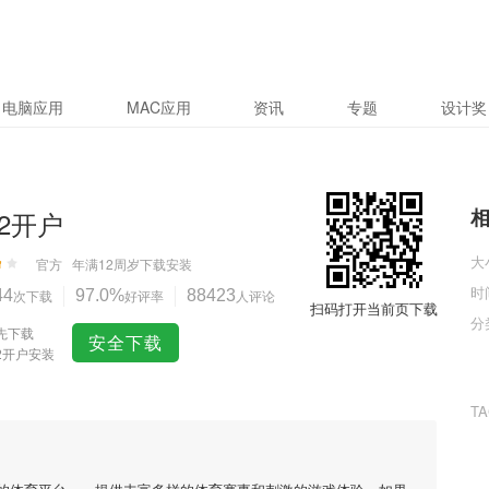
电脑应用
MAC应用
资讯
专题
设计奖
2开户
大
官方
年满12周岁
下载安装
时
44
次下载
97.0%
好评率
88423
人评论
扫码打开当前页下载
分
先下载
安全下载
2开户安装
T