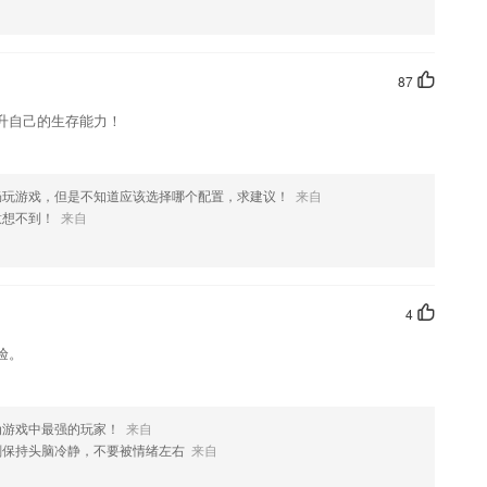
87
升自己的生存能力！
畅玩游戏，但是不知道应该选择哪个配置，求建议！
来自
意想不到！
来自
4
验。
为游戏中最强的玩家！
来自
刻保持头脑冷静，不要被情绪左右
来自