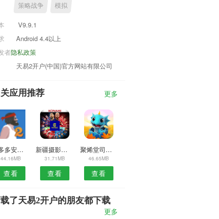
策略战争
模拟
本
V9.9.1
求
Android 4.4以上
发者
隐私政策
天易2开户(中国)官方网站有限公司
相关应用推荐
更多
房多多安卓版
新疆摄影服务APP
聚烯堂司机端APP
44.16MB
31.71MB
46.65MB
查看
查看
查看
下载了天易2开户的朋友都下载
了
更多