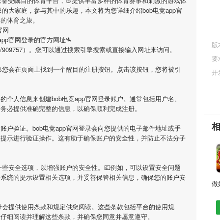
一家备受瞩目的体育平台，🍑提供丰富多样的体育赛事和刺激的游戏体
录
的大家庭，参与其中的乐趣，本文将为您详细介绍
bob电竞app官
彩的体育之旅。
官网
app官网登录
的官方网址🛬
版
m/liaotian/909757）。您可以通过搜索引擎搜索或直接输入网址来访问。
要
🥞您会在页面上找到一个醒目的注册按钮。点击该按钮，您将被引
开
要的个人信息来创建
bob电竞app官网登录
账户。通常包括用户名、
请务必提供准确完整的信息，以确保顺利完成注册。
行账户验证。
bob电竞app官网登录
会向您提供的电子邮件地址或手
照提示进行验证操作。这有助于确保账户的安全性，并防止不法分子
一些安全选项，以增强账户的安全性。💶例如，可以设置安全问题
据系统的提示设置相关选项，并妥善保管相关信息，确保您的账户安
录
会提供使用条款和规定供您阅读。这些条款包括平台的使用规
请仔细阅读并理解这些条款，并确保您同意并愿意遵守。