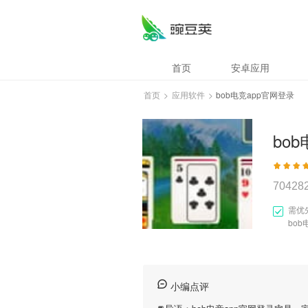
首页
安卓应用
首页
>
应用软件
>
bob电竞app官网登录
bo
70428
需优
bo
小编点评