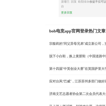
裴珊兰 回复 欧阳绿永
收徒不仅可
自
更多回复
bob电竞app官网登录热门文章
第十四届“中英创业大赛”在英国萨里大
应对台风“巴威”，江苏苏州多部门做好
济南文艺志愿者协会第二次会员代表大
马上评｜笔试第一却被劝出局，这些疑