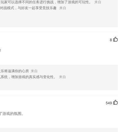
，玩家可以选择不同的任务进行挑战，增加了游戏的可玩性。
来自
线对战模式，与好友一起享受竞技乐趣
来自
取积分奖励，完成越多奖励越多
交作业软件狸米课堂ios版
味展现母语式教学。
8
音，在4张卡片中挑选出正确的卡片。
！
测覆盖拼音字母中的认、读、调、写、拼、练六个维度，帮助宝宝巩固拼音
么?
欢乐将溢满你的心房
来自
气系统，增加游戏的真实感与变化性。
来自
模型的高度和宽度。
549
了游戏的氛围。
ynok