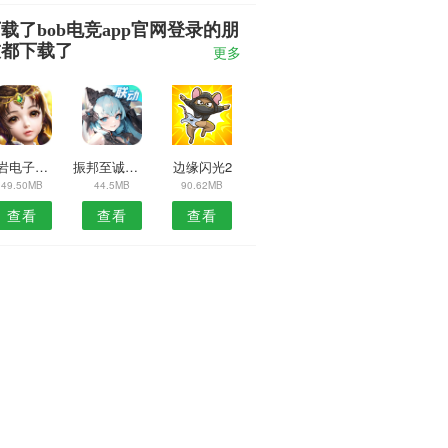
载了bob电竞app官网登录的朋
友都下载了
更多
巨岩电子票APP
振邦至诚车险安卓版
边缘闪光2
49.50MB
44.5MB
90.62MB
查看
查看
查看