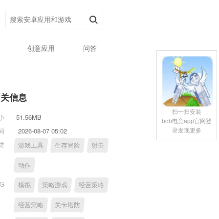
创意应用
问答
相关信息
扫一扫安装
小
51.56MB
bob电竞app官网登
录发现更多
间
2026-08-07 05:02
类
游戏工具
生存冒险
射击
动作
AG
模拟
策略游戏
经营策略
经营策略
关卡塔防