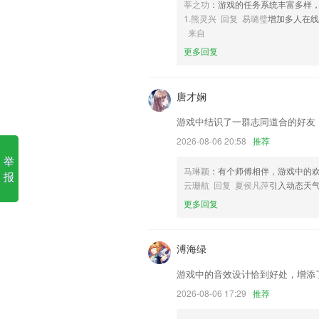
莘之功
：游戏的任务系统丰富多样
1.熊灵兴 回复 易璐璧
增加多人在
1.·可以通过阅读文章观看视频等方式获
来自
2.总共30个练习，分3个步骤
更多回复
3.狸米辅导官方版狸米课堂官方版狸米成长
4.美籍教师录制的纯正美式发音，原汁原
唐才娴
5.翻转卡片：其表现形式为根据听到的语
游戏中结识了一群志同道合的好友
6.【宝宝拼音乐园】的500+个趣味检
2026-08-06 20:58
推荐
知识。
举
bob电竞app官网登录更新了什
马琳颖
：有个师傅相伴，游戏中的
报
云珊航 回复 夏侯凡萍
引入动态天
优化公里数计算方式
更多回复
导入或者编辑模型的时候，支持分别缩放
修复了部分功能和Bug;
溥海绿
1新增快速登录 (宝箱快速登录）
游戏中的音效设计恰到好处，增添
用户可以下单找维修
2026-08-06 17:29
推荐
更新乌克兰语翻译，感谢@Kefir210@tomm