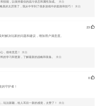
备和技能，以保持最佳的战斗状态和属性加成。
来自
，如果您喜欢这款软件，您可以到应用商店进行打分评论，说出您的使用经
略真的太厉害了，我从中学到了很多游戏中的套路和技巧！
来自
改。
23
及时解决玩家的问题和建议，增加用户满意度。
用心，很有意思！
来自
资料的学习和更新，了解最新的战略和装备。
来自
0
龙的守护者！
戏，玩法新颖，给人耳目一新的感觉，太赞了！
来自