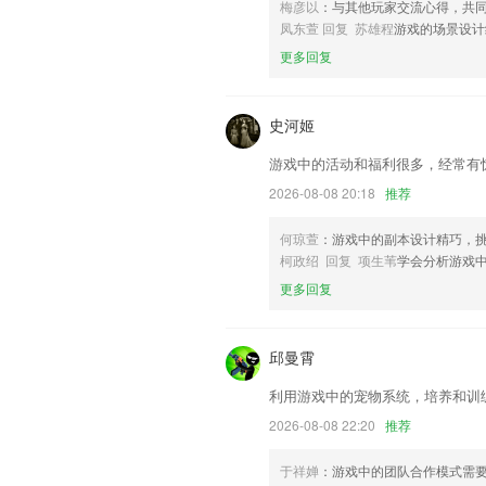
联系我们
梅彦以
：与其他玩家交流心得，共
以上就是m6米彩票的介绍，如果您喜欢
凤东萱 回复 苏雄程
游戏的场景设计
助我们更好的对产品进行优化修改。
更多回复
史河姬
游戏中的活动和福利很多，经常有
2026-08-08 20:18
推荐
何琼萱
：游戏中的副本设计精巧，
柯政绍 回复 项生苇
学会分析游戏
更多回复
邱曼霄
利用游戏中的宠物系统，培养和训
2026-08-08 22:20
推荐
于祥婵
：游戏中的团队合作模式需