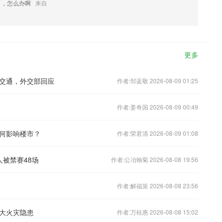
了，怎么办啊
来自
更多
交通，外交部回应
作者:邹蓝敬 2026-08-09 01:25
作者:姜奇国 2026-08-09 00:49
何影响楼市？
作者:荣君清 2026-08-09 01:08
被禁赛48场
作者:公冶翰菊 2026-08-08 19:56
作者:解福策 2026-08-08 23:56
大火灾隐患
作者:万桂惠 2026-08-08 15:02