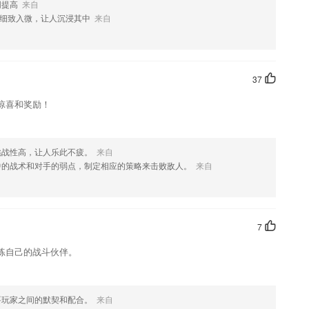
同提高
来自
这款软件，您可以到应用商店进行打分评论，说出您的使用经历，以帮
细致入微，让人沉浸其中
来自
37
惊喜和奖励！
挑战性高，让人乐此不疲。
来自
中的战术和对手的弱点，制定相应的策略来击败敌人。
来自
7
练自己的战斗伙伴。
要玩家之间的默契和配合。
来自