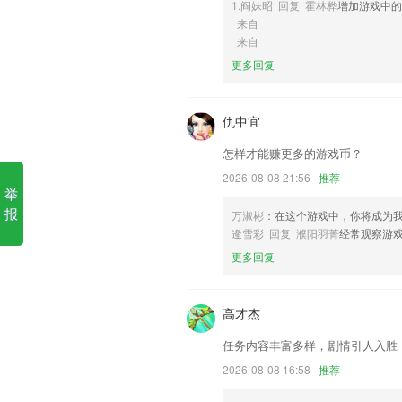
1.阎妹昭 回复 霍林桦
增加游戏中的
来自
1.成绩查询
来自
2.坚持用微风入睡，按照我们科学的入睡
更多回复
3.众多优质的学习类型，可自由查看，学
4.：创新的闯关型学习模式，将学习与
仇中宜
深假名记忆。完成五十音练习后，还可以
怎样才能赚更多的游戏币？
5.没有任何操作门槛，轻松找到所有的课
2026-08-08 21:56
推荐
6.考点全，部分有视频讲解重难点，随题
举
m6米彩票更新了什么?
报
万淑彬
：在这个游戏中，你将成为
逄雪彩 回复 濮阳羽菁
经常观察游
1新增监理季报
更多回复
优化体验细节。
夜间模式优化
高才杰
改了一些bug
任务内容丰富多样，剧情引人入胜
优化云存管理流程
2026-08-08 16:58
推荐
优化市民卡二维码的SDK；