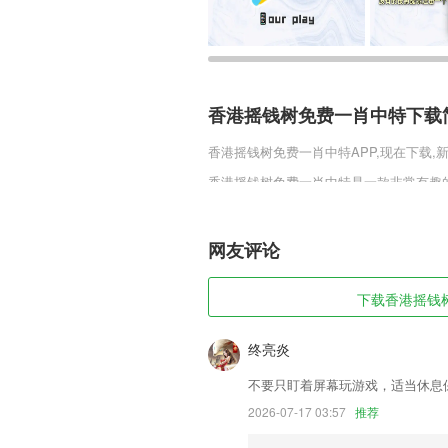
香港摇钱树免费一肖中特下载
香港摇钱树免费一肖中特
APP,现在下载
香港摇钱树免费一肖中特是一款非常有趣
这些获取的装备只需要玩家晚上进行挂机
得的金币和元宝还能快速的帮助玩家清空
网友评论
香港摇钱树免费一肖中特软件
1,独立结算，结算系统将保障货主和司机
下载香港摇钱树
2,拥有各种各样的分类书籍，满足用户的
3,可以帮助更好的引导及服务昭苏，是
终亮炎
端;
不要只盯着屏幕玩游戏，适当休息
4,【官方资讯一键知】
2026-07-17 03:57
推荐
5,随时进行相应的巡查信息整理，让管理