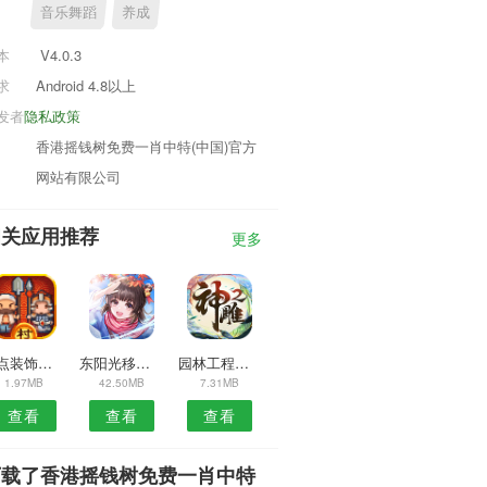
音乐舞蹈
养成
本
V4.0.3
求
Android 4.8以上
发者
隐私政策
香港摇钱树免费一肖中特(中国)官方
网站有限公司
相关应用推荐
更多
冰点装饰安卓版
东阳光移动APP
园林工程网APP
1.97MB
42.50MB
7.31MB
查看
查看
查看
下载了香港摇钱树免费一肖中特