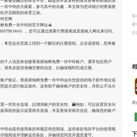
是一家备受瞩目的体育平台，🦗提供丰富多样的体育赛事和刺激的游
费一肖中特
的大家庭，参与其中的乐趣，本文将为您详细介绍
香港摇
轻松开启精彩的体育之旅。
版
中特官网
要
钱树免费一肖中特
的官方网址🍯
m/jiaoan/603759.html）。您可以通过搜索引擎搜索或直接输入网址来访问。
开
网，🍍您会在页面上找到一个醒目的注册按钮。点击该按钮，您将被
要的个人信息来创建
香港摇钱树免费一肖中特
账户。通常包括用户
等。请务必提供准确完整的信息，以确保顺利完成注册。
行账户验证。
香港摇钱树免费一肖中特
会向您提供的电子邮件地址或
按照提示进行验证操作。这有助于确保账户的安全性，并防止不法分
置一些安全选项，以增强账户的安全性。🗃例如，可以设置安全问
根据系统的提示设置相关选项，并妥善保管相关信息，确保您的账户
肖中特
会提供使用条款和规定供您阅读。这些条款包括平台的使用规
请仔细阅读并理解这些条款，并确保您同意并愿意遵守。