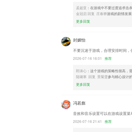
优化了一些功能。
孟超亚
：在游戏中不要过度追求击
新增了视频和漫画的内容，视频漫画内容
金冠启 回复 庄春骅
游戏的剧情发展
联系我们
更多回复
以上就是香港摇钱树免费一肖中特的介绍
用经历，以帮助我们更好的对产品进行优
封媚怡
不要沉迷于游戏，合理安排时间，
2026-07-16 16:01
推荐
郎涛心
：这个游戏的策略性很高，
陆璐寒 回复 景菊雯
参与精心设计
更多回复
冯若彪
音效和音乐设置可以在游戏设置菜
2026-07-16 21:41
推荐