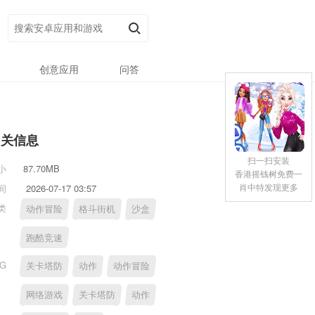
创意应用
问答
相关信息
扫一扫安装
小
87.70MB
香港摇钱树免费一
肖中特发现更多
间
2026-07-17 03:57
类
动作冒险
格斗街机
沙盒
跑酷竞速
AG
关卡塔防
动作
动作冒险
网络游戏
关卡塔防
动作