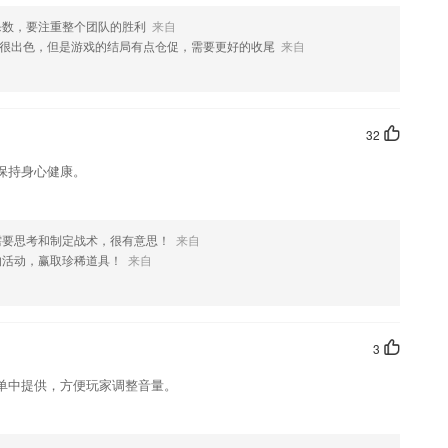
杀数，要注重整个团队的胜利
来自
更丰富，看看有没有你喜欢的内容哦~
很出色，但是游戏的结局有点仓促，需要更好的收尾
来自
，如果您喜欢这款软件，您可以到应用商店进行打分评论，说出您的使
化修改。
32
保持身心健康。
需要思考和制定战术，很有意思！
来自
的活动，赢取珍稀道具！
来自
3
单中提供，方便玩家调整音量。