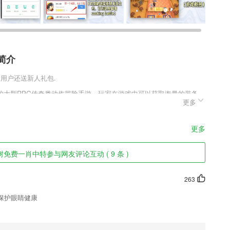
简介
,新用户还送新人礼包.
的大型RPG传奇类动作冒险手游，玩家在游戏中可以获取海量的装备，
更多
就可以获得，而且玩家早上起来就可以进行一键回收，不仅可以获取应
仓库。
特色
更多
的核心权益；
免费一肖中特参与网友评论互动 ( 9 条 )
不同看书需求；
昭苏县融媒体中心依托新疆石榴云平台打造的昭苏官方权威发布移动客户
263
保护眼睛健康
更为便捷。