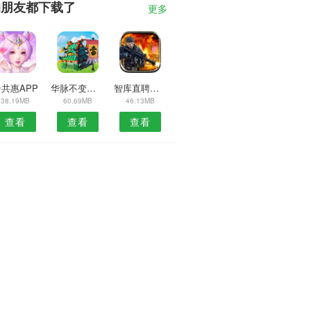
的朋友都下载了
更多
共惠APP
华脉不变安卓版
智库直聘安卓版
38.19MB
60.69MB
46.13MB
查看
查看
查看