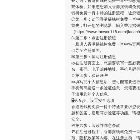
💸导语：
香港摇钱树免费一肖中特
🎂
戏体验。如果您想加入
香港摇钱树免
钱树免费一肖中特
的注册流程，让您
⚪第一步：访问香港摇钱树免费一肖
首先，打开您的浏览器，输入
香港摇
（https://www.fanwen118.co
🍶第二步：点击注册按钮
一旦进入
香港摇钱树免费一肖中特
官
引导至注册页面。
🕸第三步：填写注册信息
🌿在注册页面上，您需要填写一些必
名、密码、电子邮件地址、手机号码
🥚第四步：验证账户
🥜填写完个人信息后，您可能需要进
手机号码发送一条验证信息，您需要
子滥用您的个人信息。
🖥第五步：设置安全选项
香港摇钱树免费一肖中特
通常要求您设
题和答案，启用两步验证等功能。请
安全。
🍧第六步：阅读并同意条款
🚥在注册过程中，
香港摇钱树免费一
范、隐私政策等内容。在注册之前，