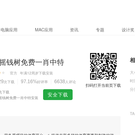
电脑应用
MAC应用
资讯
专题
设计奖
摇钱树免费一肖中特
大
官方
年满12周岁
下载安装
时
29
次下载
97.16%
好评率
6638
人评论
扫码打开当前页下载
分
先下载
安全下载
摇钱树免费一肖中特安装
T