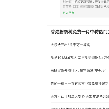
利奇辉
：游戏更新频繁，开发者真
苗荷善 回复 逄芝琪
经常阅读游戏
更多回复
香港摇钱树免费一肖中特热门
大乐透开出3注千万一等奖
石臼街道云海社区: 筑牢防汛“安全堤”
美方不认可加拿大妥协 美加贸易谈判
做好疫情“加试题” 打赢脱贫攻坚战 长