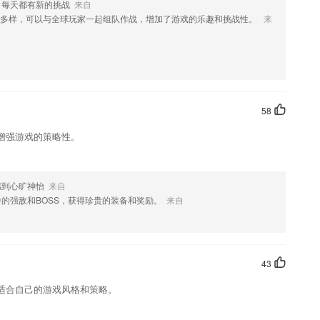
，每天都有新的挑战
来自
照片清晰。对浓雾情况拍摄的招聘。导致细节无法辨认的图像进行去雾处
富多样，可以与全球玩家一起组队作战，增加了游戏的乐趣和挑战性。
来
优势
、保护鸟蛋、救济熊大、美丽的斑马、帮助狮子、角色扮演
的高校都可以在这里进行搜索查询。
，在吃饭时刷的种种情境～合理设置了美美的界面让你时时刷题
58
、管、评及学习行为数据分析工具。
增强游戏的策略性。
朗诵技巧，进行系统学习。
台，专注于帮助儿童克服发育及学习障碍，提供专业儿童言语发展及早期
感到心旷神怡
来自
的强敌和BOSS，获得珍贵的装备和奖励。
来自
了什么?
，超多周边福利抓到手软~
43
适合自己的游戏风格和策略。