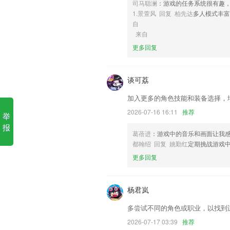
司马聪澜
：游戏的任务系统很有趣
6,照片图像去雾：移除照片雾气，还原
1.景萱风 回复 柏先达
多人模式丰
理。还原更清晰的图像
自
香港摇钱树免费一肖中特软件
来自
更多回复
1.坐骑、分类、帮助动物找妈妈、医生
2.所覆盖的范围真的非常的广，全国各地
谈可荔
3.充分考虑你在被窝里刷，在地铁上刷
4.完备的教学功能，包括教、学、练、考
加入更多的角色技能和装备选择，
5.·“朗诵”栏目。从最基础的声母韵母到
2026-07-16 16:11
推荐
举
6.启音在线，儿童健康管理智能服务平
报
葛蓓进
：游戏中的音乐和画面让我
筛查、临床训练与干预服务的专业机构。
都翰绍 回复 姚勤红
定期挑战游戏中
香港摇钱树免费一肖中特更新
更多回复
看漫画玩抓娃娃机～蓝牙耳机，酷炫键盘
已借图书的bug修复
杨君岚
圈子我的界面等展示细节精心优化。
多尝试不同的角色或职业，以找到
优化单据行操作流程
2026-07-17 03:39
推荐