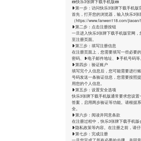
📼快乐3张牌下载手机版📼
❥第一步：访问快乐3张牌下载手机版
首先，打开您的浏览器，输入快乐3张
（https://www.fanwen118.co
❥第二步：点击注册按钮
一旦进入快乐3张牌下载手机版官网，
至注册页面。
❥第三步：填写注册信息
在注册页面上，您需要填写一些必要的
密码、❥电子邮件地址、❥手机号码等
❥第四步：验证账户
填写完个人信息后，您可能需要进行账
号码发送一条验证信息，您需要按照
用您的个人信息。
❥第五步：设置安全选项
快乐3张牌下载手机版通常要求您设置
答案，启用两步验证等功能。请根据
全。
❥第六步：阅读并同意条款
在注册过程中，快乐3张牌下载手机版
❥隐私政策等内容。在注册之前，请
❥第七步：完成注册
一旦您完成了所有必要的步骤，并同意