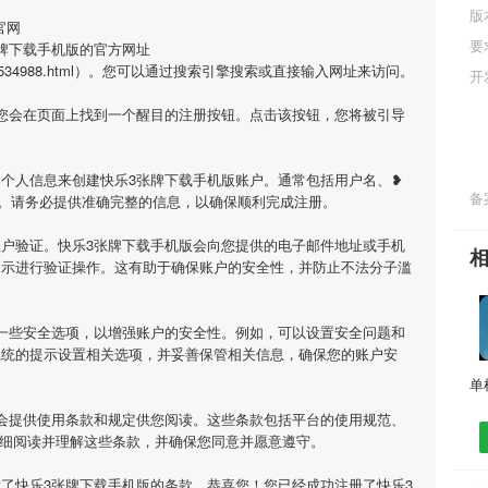
版
官网
要
牌下载手机版的官方网址
m/jiaoan/534988.html）。您可以通过搜索引擎搜索或直接输入网址来访问。
开
您会在页面上找到一个醒目的注册按钮。点击该按钮，您将被引导
个人信息来创建快乐3张牌下载手机版账户。通常包括用户名、❥
备案
。请务必提供准确完整的信息，以确保顺利完成注册。
户验证。快乐3张牌下载手机版会向您提供的电子邮件地址或手机
提示进行验证操作。这有助于确保账户的安全性，并防止不法分子滥
一些安全选项，以增强账户的安全性。例如，可以设置安全问题和
系统的提示设置相关选项，并妥善保管相关信息，确保您的账户安
会提供使用条款和规定供您阅读。这些条款包括平台的使用规范、
仔细阅读并理解这些条款，并确保您同意并愿意遵守。
了快乐3张牌下载手机版的条款，恭喜您！您已经成功注册了快乐3