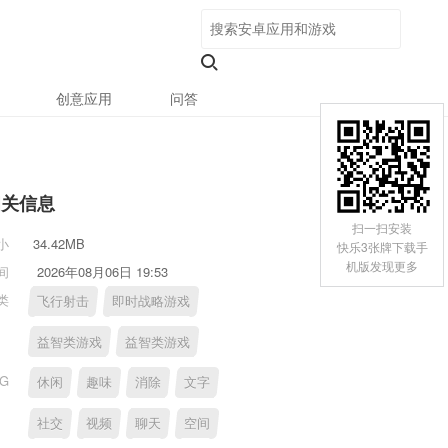
创意应用
问答
相关信息
扫一扫安装
小
34.42MB
快乐3张牌下载手
机版发现更多
间
2026年08月06日 19:53
类
飞行射击
即时战略游戏
益智类游戏
益智类游戏
AG
休闲
趣味
消除
文字
社交
视频
聊天
空间