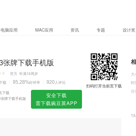
版
电脑应用
MAC应用
资讯
专题
设计奖
3张牌下载手机版
官方
年满16周岁
大
下载
95.28%
好评率
920
人评论
时
扫码打开当前页下载
分
先下载
安全下载
3张牌下载手机版
需下载豌豆荚APP
T