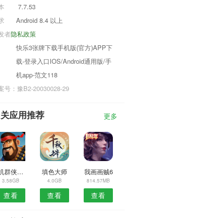
本
7.7.53
求
Android 8.4 以上
发者
隐私政策
快乐3张牌下载手机版(官方)APP下
载-登录入口IOS/Android通用版/手
机app-范文118
号：豫B2-20030028-29
相关应用推荐
更多
单机群侠传最新版
填色大师
我画画贼6
3.58GB
4.0GB
814.57MB
查看
查看
查看