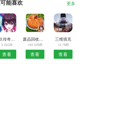
你可能喜欢
更多
伍玖传奇幽都劫
废品回收大亨
三维填充
3.32GB
195.53MB
12.7MB
查看
查看
查看