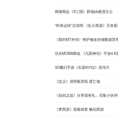
烽烟再起《X三国》群雄pk最强主公
“时来运转”过清明 《乱斗西游》又有
《我叫MT外传》维护修改存储数据异
功夫MOBA降临 《九阳神功》手游4.
3D魔幻手游《石器时代2》宣传片
《忠义》清明集冥纸 度亡魂
《自由之战》分享就有礼，召集小伙伴
《梦西游》迎春踏青 畅玩西游