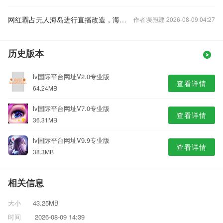
网红霸占无人海岛进行直播改造，海警披露细节：擅自插旗命名“锤子岛”，资金全靠打赏
作者:吴冠建 2026-08-09 04:27
历史版本
lv国际平台网址V2.0专业版
查看详情
64.24MB
lv国际平台网址V7.0专业版
查看详情
36.31MB
lv国际平台网址V9.9专业版
查看详情
38.3MB
相关信息
大小
43.25MB
时间
2026-08-09 14:39