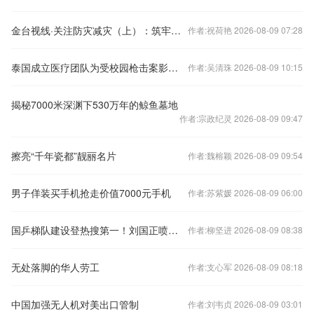
金台视线·关注防灾减灾（上）：筑牢底线思维 增强防灾意识
作者:祝荷艳 2026-08-09 07:28
泰国成立医疗团队为受校园枪击案影响者提供心理健康治疗
作者:吴清珠 2026-08-09 10:15
揭秘7000米深渊下530万年的鲸鱼墓地
作者:宗政纪灵 2026-08-09 09:47
擦亮“千年瓷都”靓丽名片
作者:魏榕颖 2026-08-09 09:54
男子佯装买手机抢走价值7000元手机
作者:苏紫媛 2026-08-09 06:00
国乒梯队建设登热搜第一！刘国正喷向鹏很窝囊 男乒再吞罕见耻辱纪录
作者:柳坚进 2026-08-09 08:38
无处落脚的华人劳工
作者:支心军 2026-08-09 08:18
中国加强无人机对美出口管制
作者:刘韦贞 2026-08-09 03:01