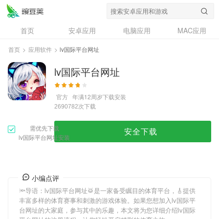
首页
安卓应用
电脑应用
MAC应用
资讯
专题
设计奖
创意应用
首页
>
应用软件
>
lv国际平台网址
问答
lv国际平台网址
官方
年满12周岁
下载安装
次下载
2690782
需优先下载
安全下载
lv国际平台网址安装
小编点评
🔦导语：
lv国际平台网址
🥁是一家备受瞩目的体育平台，🎸提供
丰富多样的体育赛事和刺激的游戏体验。如果您想加入
lv国际平
台网址
的大家庭，参与其中的乐趣，本文将为您详细介绍
lv国际