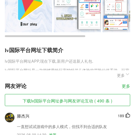
lv国际平台网址下载简介
lv国际平台网址
APP,现在下载,新用户还送新人礼包.
lv国际平台网址是一款能够带给玩家独特战斗体验的冒险仙侠手游。玩家
更多
能够在此享受到最独特的冒险，同时也能让你领取到更加丰厚的奖励，让
你能够更快升级变强，融入进这个世界。游戏更有非常具有挑战性的天梯
网友评论
更多
排行榜，玩家的竞技场成果会呈现在排行榜上，让你能够获得更多的奖
励。
下载lv国际平台网址参与网友评论互动 ( 490 条 )
lv国际平台网址软件特色
1,找车找货
滕杰兴
189
2,方便维吾尔族群众学习国家通用语言，各族群众学习维吾尔语。
一直想试试游戏中的多人模式，但找不到合适的队友
3,对整体课程体系框架做了可视化呈现，进一步让客户直观的感受到公司
2026-08-09 14:39
推荐