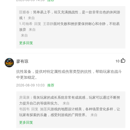
整体的课程规划及具体服务。
4,质量、安全检查:便捷记录、跟踪问题,提醒相关责任人处理问题;
匡蝶春
：简单易上手，却又充满挑战性，是一款非常出色的休闲游
戏！
来自
5,「极致无损压缩」通过AI智能压缩，保证照片清晰度下最大限度压缩体
1.司翰希 回复 王蓉静
面对失败和挫折要保持耐心和冷静，不轻易
积；
放弃
来自
6,在美化功能中，选择一张您喜欢的图片，进行裁剪，之后选择您喜欢的
来自
贴纸、滤镜、标签
更多回复
lv国际平台网址软件优势
1.学生端可以投影在大屏幕，给学生展示2265手游网自己收集的材料，同
廖有琼
10
时学生对教师在课堂上发起的各种活动都可以参加。
抗性装备，提供对特定属性或伤害类型的抗性，帮助玩家在战斗
2.在个人中心，查看高考备考交流信息，讨论式学知识
中更加稳定。
3.知识点练习,查漏补缺,循序渐进
2026-08-09 10:03
推荐
4.随时保存：保存属于你自己的实验，打造自己专业的电学实验室。
房霭康
：骨灰玩家的成长系统非常有成就感，玩家可以通过不断努
5.师兄锦囊模块、2265师兄精选新增商业例汤
力提升自己的等级和实力。
来自
韦园韦 回复 施莲凤
游戏的地图设计精美，各种场景变化多样，让
6.业内唯一拥有软硬件全产业链自主研发生产实力的企业，丰富的软硬件
玩家有探索的乐趣，感受到游戏的广阔世界。
来自
产品体系，可满足用户复杂场景下的应用
更多回复
lv国际平台网址更新了什么?