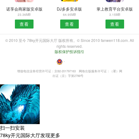
诺享会商家版安卓版
DJ多多安卓版
掌上教育平台安卓版
23.36MB
64.95MB
3.15MB
查看
查看
查看
© 2010 至今 78ky开元国际大厅 版权所有。© Since 2010 fanwen118.com. All
rights reserved.
版权保护投诉指引
・
增值电信业务经营许可证：京B2-201797163
网络出版服务许可证：（署）网
出证（京）字第2799号
扫一扫安装
78ky开元国际大厅发现更多