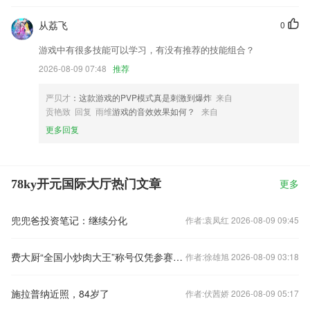
从荔飞
0
游戏中有很多技能可以学习，有没有推荐的技能组合？
2026-08-09 07:48
推荐
严贝才
：这款游戏的PVP模式真是刺激到爆炸
来自
贡艳致 回复 雨维
游戏的音效效果如何？
来自
更多回复
78ky开元国际大厅热门文章
更多
兜兜爸投资笔记：继续分化
作者:袁凤红 2026-08-09 09:45
费大厨“全国小炒肉大王”称号仅凭参赛视频和线上投票评出？中烹协回应
作者:徐雄旭 2026-08-09 03:18
施拉普纳近照，84岁了
作者:伏茜娇 2026-08-09 05:17