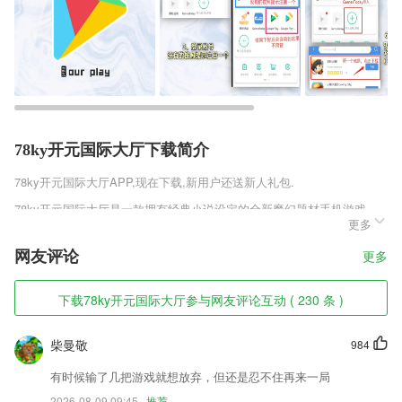
78ky开元国际大厅下载简介
78ky开元国际大厅
APP,现在下载,新用户还送新人礼包.
78ky开元国际大厅是一款拥有经典小说设定的全新魔幻题材手机游戏，
更多
熟悉的斗罗大陆将会在这里出现，那些经典的角色也能在这里登场。武魂
和魂环的设定保留了小说中的设定，大量的魂器也能成为战斗的主要战
网友评论
更多
力。斗罗的传奇将会在这里延续，所有的冒险也能为你带来最为经典的玩
法。
下载78ky开元国际大厅参与网友评论互动 ( 230 条 )
78ky开元国际大厅软件特色
1,能智能分类管理相册，还能对图片进行自动的识别
柴曼敬
984
2,最全书库。火热新书，百万小说随便看!
有时候输了几把游戏就想放弃，但还是忍不住再来一局
3,为用户显示店铺今日成交金额、订单量和昨日成交情况，方便用户了
2026-08-09 09:45
推荐