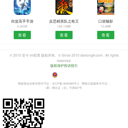
街篮高手手游
反恐精英队之枪王
口袋魅影
9.28GB
196.15MB
13.6MB
查看
查看
查看
© 2010 至今 im彩票 版权所有。© Since 2010 daxiongtv.com . All rights
reserved.
版权保护投诉指引
・
增值电信业务经营许可证：京ICP备19043480号-2
网络出版服务许可证：
（署）网出证（京）字第827号