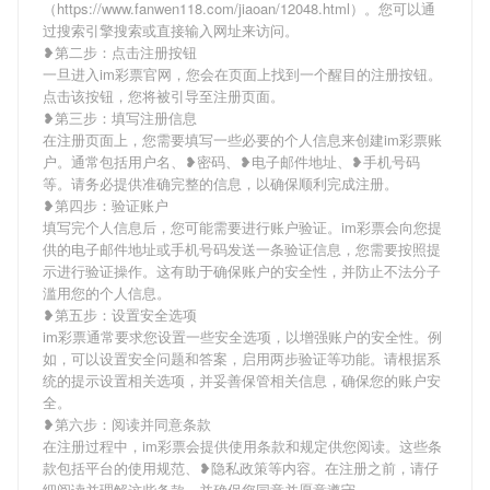
（https://www.fanwen118.com/jiaoan/12048.html）。您可以通
过搜索引擎搜索或直接输入网址来访问。
❥第二步：点击注册按钮
一旦进入im彩票官网，您会在页面上找到一个醒目的注册按钮。
点击该按钮，您将被引导至注册页面。
❥第三步：填写注册信息
在注册页面上，您需要填写一些必要的个人信息来创建im彩票账
户。通常包括用户名、❥密码、❥电子邮件地址、❥手机号码
等。请务必提供准确完整的信息，以确保顺利完成注册。
❥第四步：验证账户
填写完个人信息后，您可能需要进行账户验证。im彩票会向您提
供的电子邮件地址或手机号码发送一条验证信息，您需要按照提
示进行验证操作。这有助于确保账户的安全性，并防止不法分子
滥用您的个人信息。
❥第五步：设置安全选项
im彩票通常要求您设置一些安全选项，以增强账户的安全性。例
如，可以设置安全问题和答案，启用两步验证等功能。请根据系
统的提示设置相关选项，并妥善保管相关信息，确保您的账户安
全。
❥第六步：阅读并同意条款
在注册过程中，im彩票会提供使用条款和规定供您阅读。这些条
款包括平台的使用规范、❥隐私政策等内容。在注册之前，请仔
细阅读并理解这些条款，并确保您同意并愿意遵守。