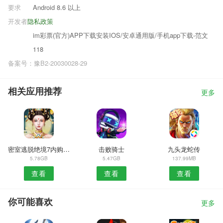
要求
Android 8.6 以上
开发者
隐私政策
im彩票(官方)APP下载安装IOS/安卓通用版/手机app下载-范文
118
备案号：豫B2-20030028-29
相关应用推荐
更多
密室逃脱绝境7内购修改版
击败骑士
九头龙蛇传
5.78GB
5.47GB
137.99MB
查看
查看
查看
你可能喜欢
更多