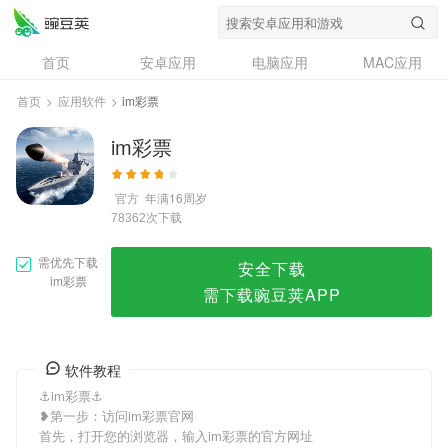
im彩票
首页
安卓应用
电脑应用
MAC应用
资讯
专题
设计奖
创意应用
首页
>
应用软件
>
im彩票
问答
im彩票
官方
年满16周岁
次下载
78362
需优先下载
安全下载
im彩票
需下载豌豆荚APP
软件教程
⚓️im彩票⚓️
❥第一步：访问im彩票官网
首先，打开您的浏览器，输入im彩票的官方网址