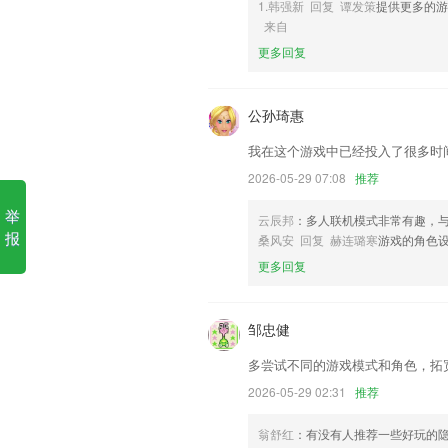
1.韩强新 回复 谭发策
提供更多的游
来自
1.辅助孩子学习，给与解题思路指引，
更多回复
2.，通过观察抽象数字士兵长相的方式认
3.·多种课程：分级别授课，学习更有针对
公孙琦惠
4.支持拼读和默写，高效记单词
我在这个游戏中已经投入了很多时
5.提供人才猎聘的人力资源管理业务;
2026-05-29 07:08
推荐
6.医案国家名老中医经典医案汇总，传承
举
币游手游更新了什么?
云辰邦
：多人联机模式非常有趣，
报
桑风安 回复 赫连璐寒
游戏的角色
持续收录更多小说,这个阅读器值得你留存
更多回复
准确的定位，时刻反映司机的即时位置
修复相册无法打开的BUG
邹忠健
部分使用体验的优化和缺陷修复
多尝试不同的游戏模式和角色，拓
本周展示ui优化，更易关注行动状态。
2026-05-29 02:31
推荐
新增孺子书房小程序
联系我们
翁舒红
：有没有人推荐一些好玩的