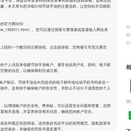
体育平台，🍱提供丰富多样的体育赛事和刺激的游戏体验。如果您想
乐趣，本文将为您详细介绍
币游手游
的注册流程，让您轻松开启精彩
游
的官方网址🎲
版
/info_6/fw_1352011.html）。您可以通过搜索引擎搜索或直接输入网址来
要
开
面上找到一个醒目的注册按钮。点击该按钮，您将被引导至注册页
要的个人信息来创建
币游手游
账户。通常包括用户名、密码、电子邮
确完整的信息，以确保顺利完成注册。
行账户验证。
币游手游
会向您提供的电子邮件地址或手机号码发送一
证操作。这有助于确保账户的安全性，并防止不法分子滥用您的个人
，以增强账户的安全性。🍟例如，可以设置安全问题和答案，启用
设置相关选项，并妥善保管相关信息，确保您的账户安全。
用条款和规定供您阅读。这些条款包括平台的使用规范、隐私政策等
解这些条款，并确保您同意并愿意遵守。