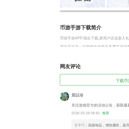
币游手游下载简介
币游手游
APP,现在下载,新用户还送新人礼
币游手游是一款能够为你带来免费开放福
激情，丰富的棋牌对决和独有的挑战模式
以更好的感受特有的魅力。
网友评论
币游手游软件特色
1,可以自由的在线进行选择，在这里帮助2
下载币游
2,课程采用场景对话模式，学工作、生活
3,个性化人脉管理，2265用户可以运用
屈以珍
4,实时到站：选择线路，选择站点查看
关注游戏官方的活动公告，获取最
5,在接收区与发送区有两个多选框，用于
2026-05-29 08:40
推荐
6,超级书签, 自动记住所有阅读的历史位置
甘平巧
：高级饰品，增加属性，提
币游手游软件优势