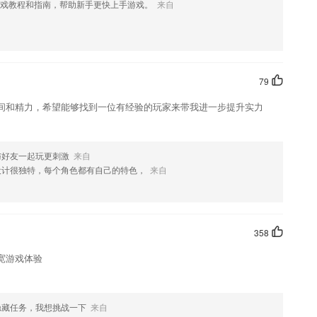
戏教程和指南，帮助新手更快上手游戏。
来自
让孩子能够自主的完成每一道题，做题印象更深刻。
识基础数字，掌握数字特点；
性
79
间和精力，希望能够找到一位有经验的玩家来带我进一步提升实力
绝技一看就懂
与好友一起玩更刺激
来自
设计很独特，每个角色都有自己的特色，
来自
.
358
宽游戏体验
隐藏任务，我想挑战一下
来自