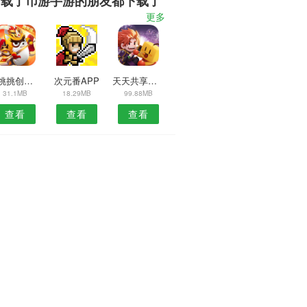
下载了币游手游的朋友都下载了
更多
牛挑挑创意礼物
次元番APP
天天共享汽车APP
31.1MB
18.29MB
99.88MB
查看
查看
查看