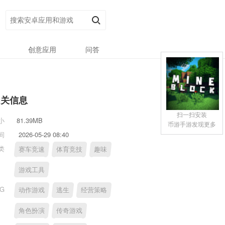
创意应用
问答
相关信息
扫一扫安装
小
81.39MB
币游手游发现更多
间
2026-05-29 08:40
类
赛车竞速
体育竞技
趣味
游戏工具
AG
动作游戏
逃生
经营策略
角色扮演
传奇游戏