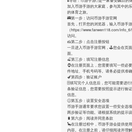
🕯导语：
币游手游
🖱是一家备受瞩目的
加入
币游手游
的大家庭，参与其中的
的体育之旅。
🚎第一步：访问币游手游官网
首先，打开您的浏览器，输入
币游手
（https://www.fanwen118.com
访问。
🧀第二步：点击注册按钮
一旦进入
币游手游
官网，🕹您会在页
面。
🍒第三步：填写注册信息
🧔在注册页面上，您需要填写一些必
件地址、手机号码等。请务必提供准
🍆第四步：验证账户
🗄填写完个人信息后，您可能需要进
条验证信息，您需要按照提示进行验
信息。
🕧第五步：设置安全选项
币游手游
通常要求您设置一些安全选项
两步验证等功能。请根据系统的提示
🔋第六步：阅读并同意条款
🦕在注册过程中，
币游手游
会提供使
内容。在注册之前，请仔细阅读并理