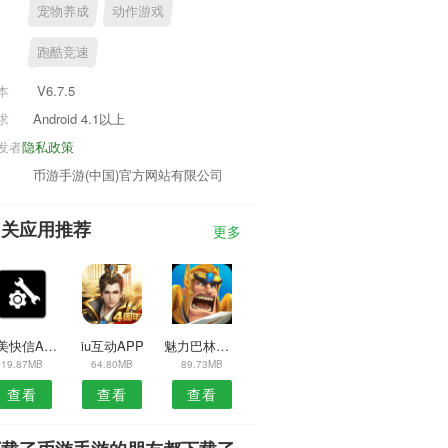
宠物养成
动作游戏
跑酷竞速
本
V6.7.5
求
Android 4.1以上
发者
隐私政策
币游手游(中国)官方网站有限公司
相关应用推荐
更多
小美快信APP
iu互动APP
魅力巴林安卓版
19.87MB
64.80MB
89.73MB
查看
查看
查看