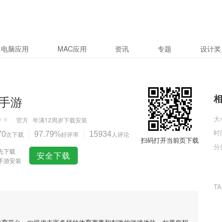
电脑应用
MAC应用
资讯
专题
设计奖
手游
大
官方
年满12周岁
下载安装
时
70
次下载
97.79%
好评率
15934
人评论
扫码打开当前页下载
分
先下载
安全下载
手游安装
T