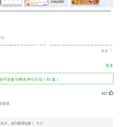
包.
利的棋牌类手机游戏娱乐大厅，利用各式独有的玩法设定来体验全新的
更多
也能让游戏更加激情。不同的比赛也将会为你带来全新的趣味，让你可
更多
265用户可以自由的进行记录
手游参与网友评论互动 ( 45 条 )
中马上能用的口语。
这款软件来维护自己的人脉，互通有无，加强彼此之间的联系;
827
最快的到站车辆信息，没车时显示即将发车的班次时间。
新资讯
发送与接收16进制的数据。
, 方便多次阅读大条目
升实力，成为最强玩家！
来自