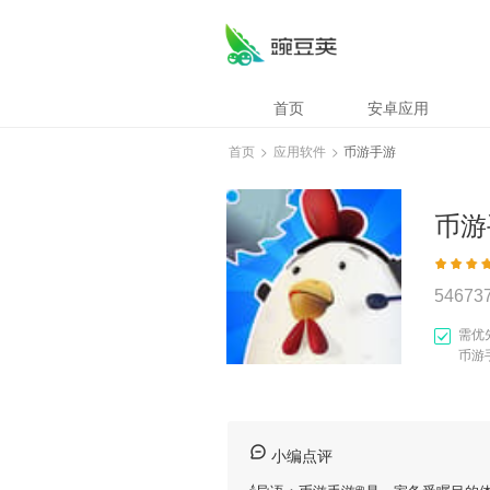
首页
安卓应用
首页
>
应用软件
>
币游手游
币游
54673
需优
币游
小编点评