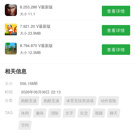
8.253.286 V最新版
查看详情
大小 11.1
7.921.20 V最新版
查看详情
大小 23.9MB
8.794.870 V最新版
查看详情
大小 12.3MB
相关信息
大小
556.15MB
时间
2026年06月06日 22:13
分类
跑酷竞速
跑酷竞速
体育竞技类游戏
动作冒险
TAG
休闲
趣味
消除
文字
社交
视频
聊天
空间