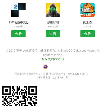
卡牌嘻游中文版
塞进冰箱
夜之森
4.96GB
697.3MB
4.4MB
查看
查看
查看
© 2010 至今 og体育登录注册 版权所有。© Since 2010 daxiongtv.com . All
rights reserved.
版权保护投诉指引
・
增值电信业务经营许可证：京ICP备19043480号-2
网络出版服务许可证：
（署）网出证（京）字第827号