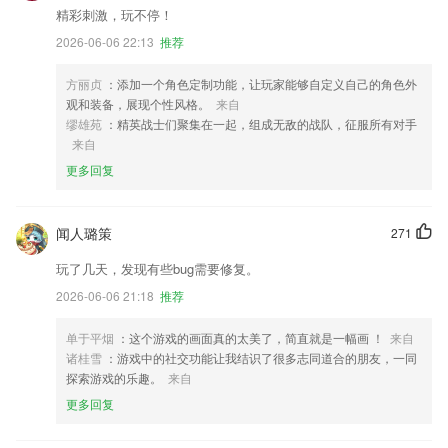
精彩刺激，玩不停！
2026-06-06 22:13
推荐
方丽贞
：添加一个角色定制功能，让玩家能够自定义自己的角色外
观和装备，展现个性风格。
来自
缪雄苑
：精英战士们聚集在一起，组成无敌的战队，征服所有对手
来自
更多回复
闻人璐策
271
玩了几天，发现有些bug需要修复。
2026-06-06 21:18
推荐
单于平烟
：这个游戏的画面真的太美了，简直就是一幅画 ！
来自
诸桂雪
：游戏中的社交功能让我结识了很多志同道合的朋友，一同
探索游戏的乐趣。
来自
更多回复