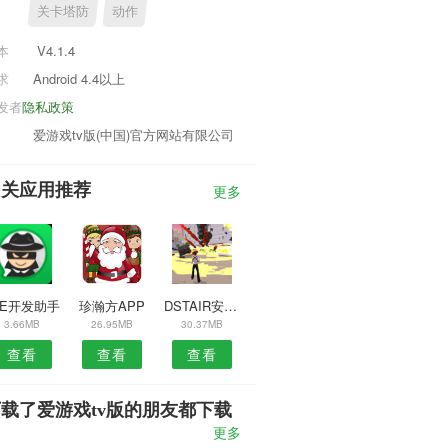
关卡塔防
动作
本
V4.1.4
求
Android 4.4以上
发者
隐私政策
爱游戏tv版(中国)官方网站有限公司
相关应用推荐
更多
LE开发助手
珍瀚方APP
DSTAIR安卓版
3.66MB
26.95MB
30.37MB
查看
查看
查看
载了爱游戏tv版的朋友都下载
了
更多