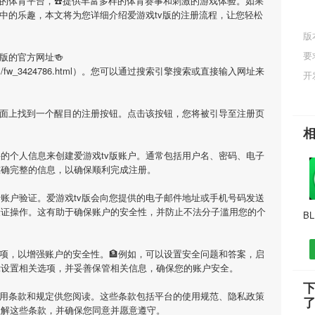
目的体育平台，☎️提供丰富多样的体育赛事和刺激的游戏体验。如果
中的乐趣，本文将为您详细介绍
爱游戏tv版
的注册流程，让您轻松
版
要
v版
的官方网址🍻
/info_21/fw_3424786.html）。您可以通过搜索引擎搜索或直接输入网址来
开
面上找到一个醒目的注册按钮。点击该按钮，您将被引导至注册页
要的个人信息来创建
爱游戏tv版
账户。通常包括用户名、密码、电子
准确完整的信息，以确保顺利完成注册。
行账户验证。
爱游戏tv版
会向您提供的电子邮件地址或手机号码发送
验证操作。这有助于确保账户的安全性，并防止不法分子滥用您的个
B
项，以增强账户的安全性。🏦例如，可以设置安全问题和答案，启
示设置相关选项，并妥善保管相关信息，确保您的账户安全。
下
用条款和规定供您阅读。这些条款包括平台的使用规范、隐私政策
理解这些条款，并确保您同意并愿意遵守。