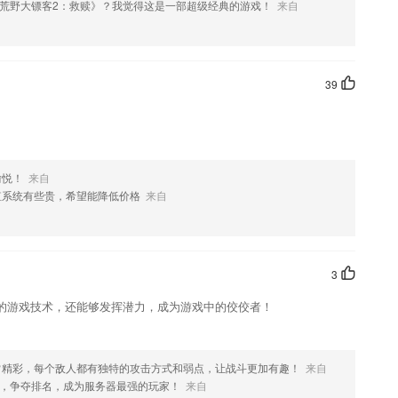
荒野大镖客2：救赎》？我觉得这是一部超级经典的游戏！
来自
欢这款软件，您可以到应用商店进行打分评论，说出您的使用经历，以帮
39
愉悦！
来自
值系统有些贵，希望能降低价格
来自
3
的游戏技术，还能够发挥潜力，成为游戏中的佼佼者！
常精彩，每个敌人都有独特的攻击方式和弱点，让战斗更加有趣！
来自
S，争夺排名，成为服务器最强的玩家！
来自