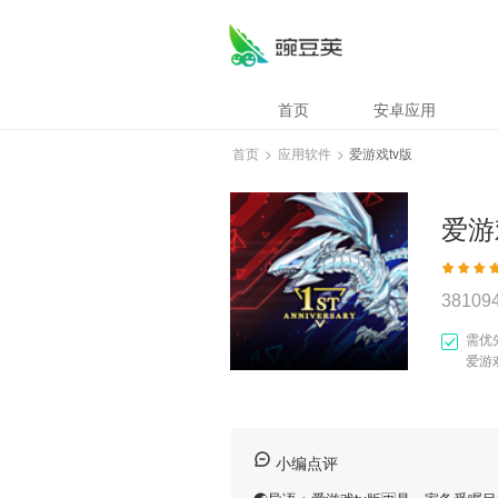
首页
安卓应用
首页
>
应用软件
>
爱游戏tv版
爱游
38109
需优
爱游
小编点评