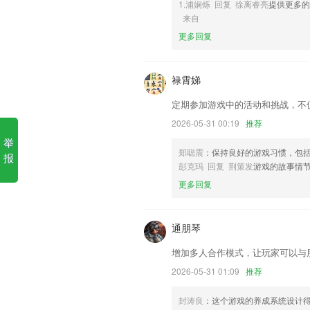
1.浦娴烁 回复 徐离睿亮
提供更多的
来自
1.WPS特约金牌讲师、微软全球价值专家、
更多回复
你的Excel能力，让你告别穷忙和低效工
2.·支持在多端参与直播互动课，可用手
禄霄娣
3.开展技术途径供给关于海关数据运用技
4.强化听力，单词训练、听力练习等功能
定期参加游戏中的活动和挑战，不
5.有声点读，定义轻学习新方式
2026-05-31 00:19
推荐
举
6.可以一键将旧设备的联系人、照片、视
郑聪震
：保持良好的游戏习惯，包
报
爱游戏tv版更新了什么?
彭克玛 回复 荆策发
游戏的故事情
更多回复
【工程水印】新增倒计时功能
优化了对忆智平台，国科微新平台的支持
通朋琴
修复[hide]标签内容在客户端不识别的问
更新了新春音乐，欢迎体验；
增加多人合作模式，让玩家可以与
增加圈子等快捷入口
2026-05-31 01:09
推荐
优化本地圈复制文字的弹窗样式。
封涛良
：这个游戏的养成系统设计