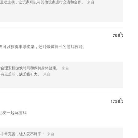
互动选项，让玩家可以与其他玩家进行交流和合作。
来自
大神带你玩转office！提升你的PPT风格、拯救你的Word水平、提高
作，成为职场赢家！
机观看直播上课
术、电子邮件搜集、谷歌+海关数据、市场剖析等；
78
加强记忆，让孩子大胆开口说英语。
仅可以获得丰厚奖励，还能锻炼自己的游戏技能。
频等迁移到新设备，手机随时都可以去进行操作
括合理安排游戏时间和保持身体健康。
来自
节有点乏味，缺乏吸引力。
来自
。
173
题。
朋友一起玩游戏
得非常完善，让人爱不释手！
来自