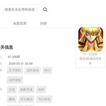
创意应用
问答
相关信息
扫一扫安装
小
97.20MB
爱游戏tv版发现更
多
间
2026-05-31 02:09
类
关卡塔防
动作游戏
奇幻
动作冒险
AG
沙盒
跑酷竞速
休闲
趣味
音乐舞蹈
飞行射击