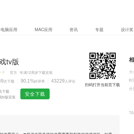
电脑应用
MAC应用
资讯
专题
设计奖
戏tv版
大
官方
年满12周岁
下载安装
时
49
次下载
90.1%
好评率
43229
人评论
扫码打开当前页下载
分
先下载
安全下载
戏tv版安装
T