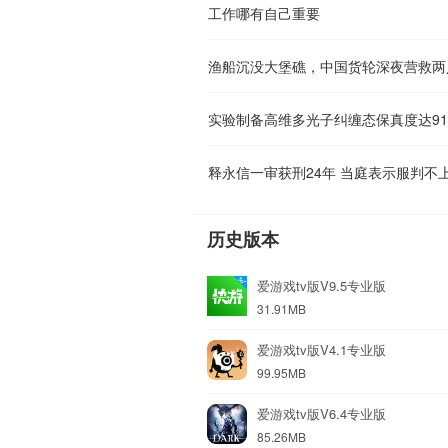
工作哪有自己重要
渔船沉没大堡礁，中国货轮深夜营救两
实验制备高维多光子纠缠态保真度达91
释永信一审获刑24年 当庭表示服判不
历史版本
爱游戏tv版V9.5专业版
31.91MB
爱游戏tv版V4.1专业版
99.95MB
爱游戏tv版V6.4专业版
85.26MB