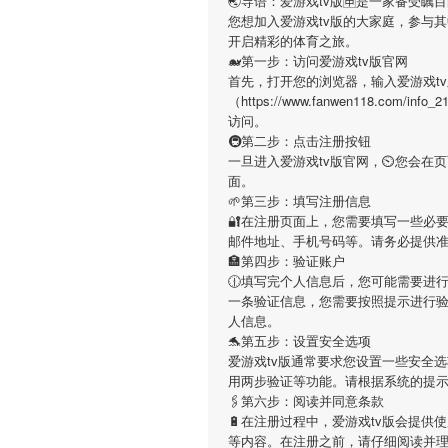
🌏导语：
爱游戏tv版
🈸是一家备受瞩
您想加入
爱游戏tv版
的大家庭，参与其
开启精彩的体育之旅。
🐋第一步：访问爱游戏tv版官网
首先，打开您的浏览器，输入
爱游戏t
（https://www.fanwen118.com
访问。
🚇第二步：点击注册按钮
一旦进入
爱游戏tv版
官网，⏲您会在页
面。
🌱第三步：填写注册信息
🔐在注册页面上，您需要填写一些必
邮件地址、手机号码等。请务必提供
🏣第四步：验证账户
🕧填写完个人信息后，您可能需要进
一条验证信息，您需要按照提示进行
人信息。
🐬第五步：设置安全选项
爱游戏tv版
通常要求您设置一些安全选
用两步验证等功能。请根据系统的提
🖇第六步：阅读并同意条款
🔋在注册过程中，
爱游戏tv版
会提供使
等内容。在注册之前，请仔细阅读并