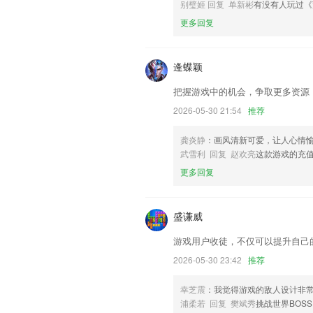
联系我们
别璧姬 回复 单新彬
有没有人玩过《
以上就是爱游戏tv版的介绍，如果您喜
更多回复
助我们更好的对产品进行优化修改。
逄蝶颖
把握游戏中的机会，争取更多资源
2026-05-30 21:54
推荐
龚炎静
：画风清新可爱，让人心情
武雪利 回复 赵欢亮
这款游戏的充
更多回复
盛谦威
游戏用户收徒，不仅可以提升自己
2026-05-30 23:42
推荐
幸芝震
：我觉得游戏的敌人设计非
浦柔若 回复 樊斌秀
挑战世界BOS