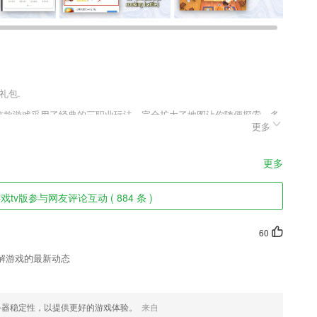
礼包.
，这款游戏采用了经典的三职业玩法，完全扩大了地图让你随便探索，多
更多
家非常丰厚的奖励，玩家可以和朋友们一起组队完成任务，拿到奖励提
更多
场景声音；
tv版参与网友评论互动 ( 884 条 )
进口食品级硅胶，佩戴舒适
临字和碑帖上范字重影比对，找出差距，提高水平。
60
这里来找寻专业人员;
解游戏的最新动态
、成绩单、云图书馆等；
区大咖、新人报到。
务器稳定性，以提供更好的游戏体验。
来自