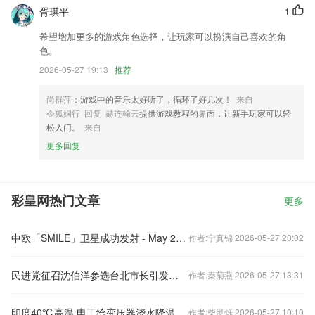
胥琪平
1
希望增加更多的游戏角色选择，让玩家可以扮演自己喜欢的角
色。
2026-05-27 19:13
推荐
尚群萍
：游戏中的音乐太好听了，循环了好几次！
来自
令狐娴行 回复 赫连翰云
提供游戏教程的界面，让新手玩家可以轻
松入门。
来自
更多回复
彩皇网热门文章
更多
中欧「SMILE」卫星成功发射 - May 20, 2026
作者:宁真锦 2026-05-27 20:02
民进党征召沈伯洋参选台北市长引发岛内舆论质疑，国台办回应
作者:秦菊燕 2026-05-27 13:31
印度40℃高温 电工给变压器浇水降温
作者:柴灵烁 2026-05-27 10:10