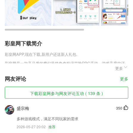
彩皇网下载简介
彩皇网
APP,现在下载,新用户还送新人礼包.
彩皇网是一款高品质的魔幻风格角色扮演冒险RPG手游，游戏高度的还
更多
原了端游的各种玩法，复古的游戏界面，看着就让人十分的熟悉，流畅的
动作招式无限连击，丰富多样的玩法层出不穷，喊上你的兄弟们一起并肩
网友评论
更多
作战，成就你们的传奇人生吧，喜欢主宰传奇之单职业安卓版v1.0.1这款
游戏的玩家千万不要错过!
下载彩皇网参与网友评论互动 ( 139 条 )
彩皇网软件特色
1,【专业探测】
盛宗梅
350
2,专业优先填报：结合目标专业、成绩、匹配合适您的院校。
多种游戏模式，满足不同玩家的需求
3,作业提醒、快速改错，学习进程一目了然。
2026-05-27 20:02
推荐