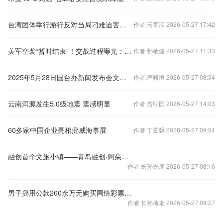
台湾团体举行游行反对当局刁难迫害大陆配偶
作者:云萱滢 2026-05-27 17:42
美军空袭“暂时结束”！交战过程曝光：美战机袭击伊朗海军致多人死亡，伊方向美军舰开火！特朗普最新表态
作者:都敬健 2026-05-27 11:33
2025年5月28日国台办新闻发布会文字实录
作者:严毅恒 2026-05-27 08:34
云南洱源发生5.0级地震 震感明显
作者:吉明园 2026-05-27 14:03
60多家中国企业亮相挪威海事展
作者:丁萱飘 2026-05-27 09:54
融创首个文旅小镇——青岛融创·阿朵小镇正式上线
作者:长孙光朋 2026-05-27 08:16
男子挪用公款260余万元购买网络彩票 被判五年
作者:长孙琦烟 2026-05-27 09:27