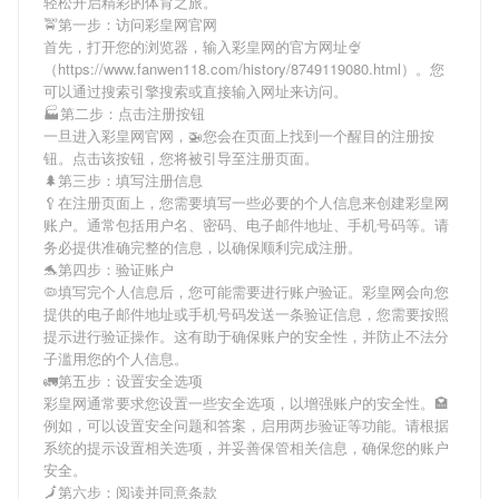
轻松开启精彩的体育之旅。
🚖第一步：访问彩皇网官网
首先，打开您的浏览器，输入
彩皇网
的官方网址🍨
（https://www.fanwen118.com/history/8749119080.html）。您
可以通过搜索引擎搜索或直接输入网址来访问。
🏭第二步：点击注册按钮
一旦进入
彩皇网
官网，🚁您会在页面上找到一个醒目的注册按
钮。点击该按钮，您将被引导至注册页面。
🌲第三步：填写注册信息
🥄在注册页面上，您需要填写一些必要的个人信息来创建
彩皇网
账户。通常包括用户名、密码、电子邮件地址、手机号码等。请
务必提供准确完整的信息，以确保顺利完成注册。
🐬第四步：验证账户
🦠填写完个人信息后，您可能需要进行账户验证。
彩皇网
会向您
提供的电子邮件地址或手机号码发送一条验证信息，您需要按照
提示进行验证操作。这有助于确保账户的安全性，并防止不法分
子滥用您的个人信息。
🚛第五步：设置安全选项
彩皇网
通常要求您设置一些安全选项，以增强账户的安全性。🏩
例如，可以设置安全问题和答案，启用两步验证等功能。请根据
系统的提示设置相关选项，并妥善保管相关信息，确保您的账户
安全。
🗾第六步：阅读并同意条款