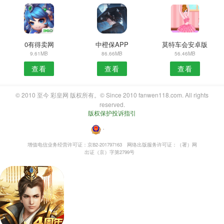
0有得卖网
中橙保APP
莫特车会安卓版
9.61MB
86.66MB
56.46MB
查看
查看
查看
© 2010 至今 彩皇网 版权所有。© Since 2010 fanwen118.com. All rights
reserved.
版权保护投诉指引
・
增值电信业务经营许可证：京B2-201797163
网络出版服务许可证：（署）网
出证（京）字第2799号