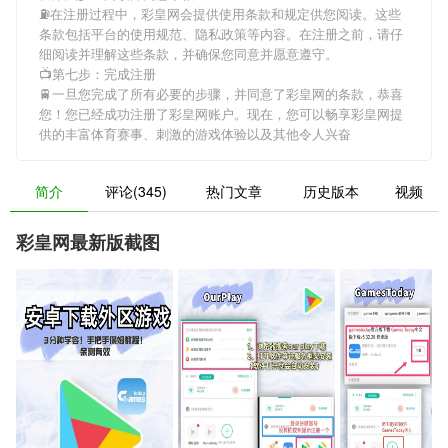
⛽️在注册过程中，
彩皇网
会提供使用条款和规定供您阅读。这些
条款包括平台的使用规范、隐私政策等内容。在注册之前，请仔
细阅读并理解这些条款，并确保您同意并愿意遵守。
📺第七步：完成注册
🚆一旦您完成了所有必要的步骤，并同意了
彩皇网
的条款，恭喜
您！您已经成功注册了彩皇网账户。现在，您可以畅享
彩皇网
提
供的丰富体育赛事、刺激的游戏体验以及其他令人兴奋
简介
评论(345)
热门文章
历史版本
视频
彩皇网最新版截图