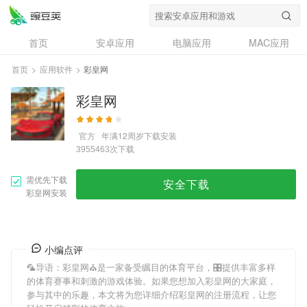
首页
安卓应用
电脑应用
MAC应用
资讯
专题
设计奖
创意应用
首页
>
应用软件
>
彩皇网
问答
彩皇网
官方
年满12周岁
下载安装
次下载
3955463
需优先下载
安全下载
彩皇网安装
小编点评
🦜导语：
彩皇网
⛪是一家备受瞩目的体育平台，🎛提供丰富多样
的体育赛事和刺激的游戏体验。如果您想加入
彩皇网
的大家庭，
参与其中的乐趣，本文将为您详细介绍
彩皇网
的注册流程，让您