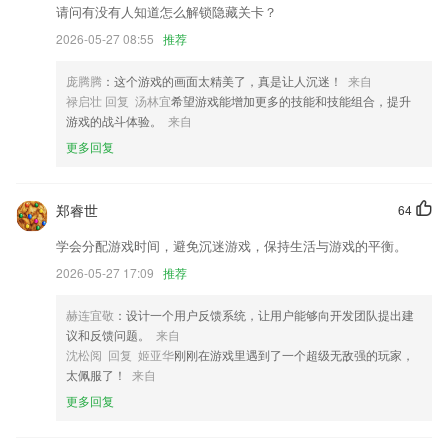
请问有没有人知道怎么解锁隐藏关卡？
开放机型【荣耀10】的双系统。
2026-05-27 08:55
推荐
小程序装修，增加首页公告模块的配置
庞腾腾
：这个游戏的画面太精美了，真是让人沉迷！
来自
改名抖推猫
禄启壮 回复 汤林宜
希望游戏能增加更多的技能和技能组合，提升
增加网址过滤拦截时自动清除缓存保证规则生效
游戏的战斗体验。
来自
新增创建桌面快捷方式的功能
更多回复
联系我们
以上就是彩皇网的介绍，如果您喜欢这款软件，您可以到应用商店进行打
郑睿世
64
分评论，说出您的使用经历，以帮助我们更好的对产品进行优化修改。
学会分配游戏时间，避免沉迷游戏，保持生活与游戏的平衡。
2026-05-27 17:09
推荐
赫连宜敬
：设计一个用户反馈系统，让用户能够向开发团队提出建
议和反馈问题。
来自
沈松阅 回复 姬亚华
刚刚在游戏里遇到了一个超级无敌强的玩家，
太佩服了！
来自
更多回复