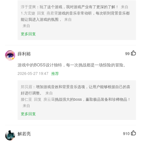
4,迷宫和拼图两个小游戏，开发宝宝的智力。
淳于雯爽
：玩了这个游戏，我对游戏产业有了更深的了解！
来自
5,企业抬头:企业抬头管理,可复制企业抬头、税号用于开票,分享开票信息
1.方宏婕 回复 燕君霄
游戏的音乐非常动听，每次听到背景音乐都
给好友,开票不再麻烦
能让我进入游戏的氛围，
来自
6,备考指南：备考计划、备考资讯，备考不再盲目
来自
更多回复
彩皇网软件优势
1.·实时记录教师的阅卷进度，同时可以查看其他教师的评阅进度。
薛利裕
99
2.不管是什么类型的内容都能够自由浏览阅读，轻松满足用户的阅读需
求。
游戏中的BOSS设计独特，每一次挑战都是一场惊险的冒险。
3.·查看关于产品的信息，了解更多产品的功能，便于选择使用，提高使
2026-05-27 19:47
推荐
用的体验
郑贝眉
：增加游戏音效和背景音乐选项，让用户能够根据自己的喜
4.图文并茂，介绍各类交通标志，并附带说明
好进行调整。
来自
5.—聚焦教师“主体”发展，实现自组织研修，提供直播课堂、微课展示、
滕仁亚 回复 庾云霭
挑战强大的boss，赢取极品装备和珍稀物品！
成果展示、草根工作坊等功能
来自
6.安全知识培训随时去进行，各种安全技能学习高效丰富，服务更到位；
更多回复
彩皇网更新了什么?
】三端支持按文档分类展示和更多页支持搜索文档功能；归档审批数据，
解若亮
910
支持选择审批里自定义的套打模块