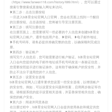
（https://www.fanwen118.com/history/689.html）。您可以通过
搜索引擎搜索或直接输入网址来访问。
❥第二步：点击注册按钮
一旦进入b体育全站官网入口官网，您会在页面上找到一个醒目
的注册按钮。点击该按钮，您将被引导至注册页面。
❥第三步：填写注册信息
在注册页面上，您需要填写一些必要的个人信息来创建b体育全
站官网入口账户。通常包括用户名、❥密码、❥电子邮件地址、
❥手机号码等。请务必提供准确完整的信息，以确保顺利完成注
册。
❥第四步：验证账户
填写完个人信息后，您可能需要进行账户验证。b体育全站官网
入口会向您提供的电子邮件地址或手机号码发送一条验证信息，
您需要按照提示进行验证操作。这有助于确保账户的安全性，并
防止不法分子滥用您的个人信息。
❥第五步：设置安全选项
b体育全站官网入口通常要求您设置一些安全选项，以增强账户
的安全性。例如，可以设置安全问题和答案，启用两步验证等功
能。请根据系统的提示设置相关选项，并妥善保管相关信息，确
保您的账户安全。
❥第六步：阅读并同意条款
在注册过程中，b体育全站官网入口会提供使用条款和规定供您
阅读。这些条款包括平台的使用规范、❥隐私政策等内容。在注