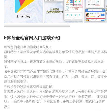
b体育全站官网入口游戏介绍
可设定指定日期的指定时间关机；
新版特性：新增简花挚爱自选功能以及订单详情页商品点击跳转产品详情
页
通过不断的挑战，玩家可获取丰厚的奖励，从而解锁更多炫酷的武器装
备。
省专属福利江西用户每月可领取1GB流量，生日当月可领10GB流量；湖
南用户每月可领取1GB流量；另有福建、广东、山西、青海、四川等省专
属福利持续奉送。
在转换后通过建立索引来提高性能。
汇聚各大热门手游大神，根据你的游戏类型和风格，分分钟秒配到声音好
听、技术超强的大神小姐姐小哥哥们一起开黑超神「王者荣耀」「刺激战
场」，高胜率+低价格+24小时在线服务，更有上分保障，花式约玩超有
趣！