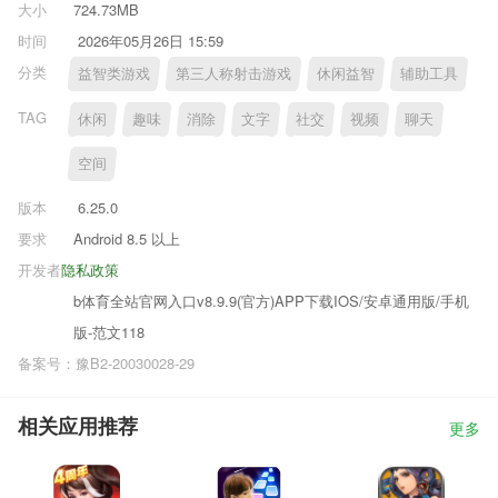
大小
724.73MB
时间
2026年05月26日 15:59
分类
益智类游戏
第三人称射击游戏
休闲益智
辅助工具
TAG
休闲
趣味
消除
文字
社交
视频
聊天
空间
版本
6.25.0
要求
Android 8.5 以上
开发者
隐私政策
b体育全站官网入口v8.9.9(官方)APP下载IOS/安卓通用版/手机
版-范文118
备案号：豫B2-20030028-29
相关应用推荐
更多