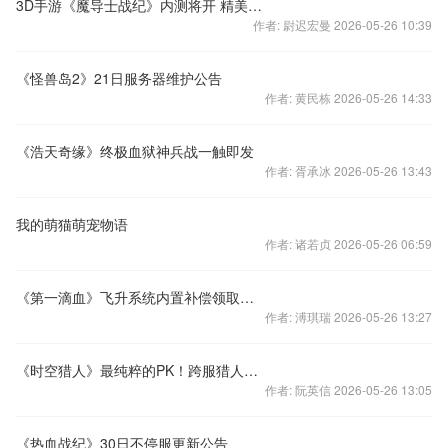
3D手游《魔导士战纪》内测将开 精美原画抢鲜赏
作者: 尉迟宏曼 2026-05-26 10:39
《怪兽岛2》21日服务器维护公告
作者: 黄民栋 2026-05-26 14:33
《浩天奇缘》终极血狱神兵战一触即发
作者: 胥承冰 2026-05-26 13:43
我的萌猫萌宠物语
作者: 诸若贞 2026-05-26 06:59
《第一滴血》飞升系统内置补偿领取说明
作者: 溥琪瑞 2026-05-26 13:27
《时空猎人》最纯粹的PK！跨服猎人王决战在即
作者: 阮英信 2026-05-26 13:05
《热血战纪》30日不停服更新公告