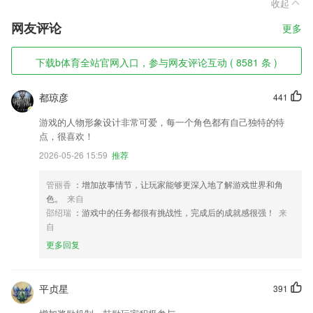
收起
网友评论
更多
下载b体育全站官网入口，参与网友评论互动 ( 8581 条 )
都琼彦
441
游戏的人物形象设计非常可爱，每一个角色都有自己独特的特
点，很喜欢！
2026-05-26 15:59
推荐
管丽香
：增加故事情节，让玩家能够更深入地了解游戏世界和角
色。
来自
邵绍瑞
：游戏中的任务都很有挑战性，完成后的成就感很强！
来
自
更多回复
平贞星
391