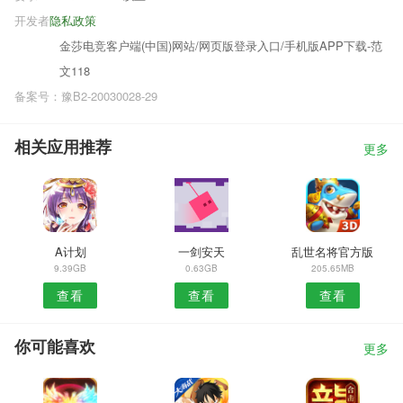
开发者
隐私政策
金莎电竞客户端(中国)网站/网页版登录入口/手机版APP下载-范
文118
备案号：豫B2-20030028-29
相关应用推荐
更多
A计划
一剑安天
乱世名将官方版
9.39GB
0.63GB
205.65MB
查看
查看
查看
你可能喜欢
更多