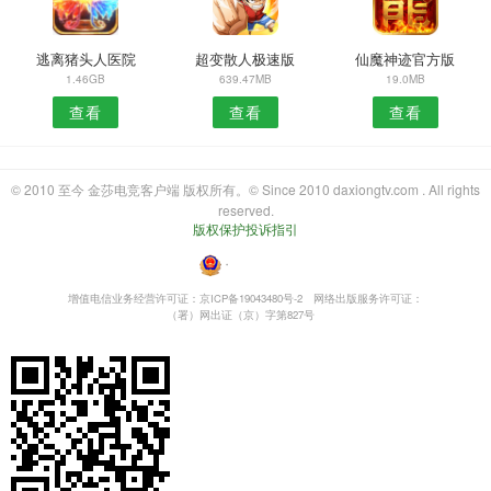
逃离猪头人医院
超变散人极速版
仙魔神迹官方版
1.46GB
639.47MB
19.0MB
查看
查看
查看
© 2010 至今 金莎电竞客户端 版权所有。© Since 2010 daxiongtv.com . All rights
reserved.
版权保护投诉指引
・
增值电信业务经营许可证：京ICP备19043480号-2
网络出版服务许可证：
（署）网出证（京）字第827号