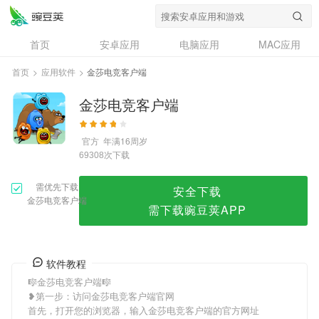
金莎电竞客户端
首页
安卓应用
电脑应用
MAC应用
资讯
专题
设计奖
创意应用
首页
>
应用软件
>
金莎电竞客户端
问答
金莎电竞客户端
官方
年满16周岁
次下载
69308
需优先下载
安全下载
金莎电竞客户端
需下载豌豆荚APP
软件教程
🎼金莎电竞客户端🎼
❥第一步：访问金莎电竞客户端官网
首先，打开您的浏览器，输入金莎电竞客户端的官方网址