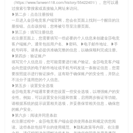
（https://www.fanwen118.com/history/55422401/）。您可以通
过搜索引擎搜索或直接输入网址来访问。
❥第二步：点击注册按钮
一旦进入金莎电竞客户端官网，您会在页面上找到一个醒目的注
册按钮。点击该按钮，您将被引导至注册页面。
❥第三步：填写注册信息
在注册页面上，您需要填写一些必要的个人信息来创建金莎电竞
客户端账户。通常包括用户名、❥密码、❥电子邮件地址、❥手
机号码等。请务必提供准确完整的信息，以确保顺利完成注册。
❥第四步：验证账户
填写完个人信息后，您可能需要进行账户验证。金莎电竞客户端
会向您提供的电子邮件地址或手机号码发送一条验证信息，您需
要按照提示进行验证操作。这有助于确保账户的安全性，并防止
不法分子滥用您的个人信息。
❥第五步：设置安全选项
金莎电竞客户端通常要求您设置一些安全选项，以增强账户的安
全性。例如，可以设置安全问题和答案，启用两步验证等功能。
请根据系统的提示设置相关选项，并妥善保管相关信息，确保您
的账户安全。
❥第六步：阅读并同意条款
在注册过程中，金莎电竞客户端会提供使用条款和规定供您阅
读。这些条款包括平台的使用规范、❥隐私政策等内容。在注册
之前，请仔细阅读并理解这些条款，并确保您同意并愿意遵守。