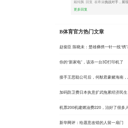
戴纯飘 回复 崔希淑
挑战对手，展
更多回复
B体育官方热门文章
你的“新家电”，该添一台3D打印机了
加码防卫费日本执意扩武拖累经济民生
机票200机建燃油费220，治好了很多人
新华网评：给愿意改错的人留一扇门