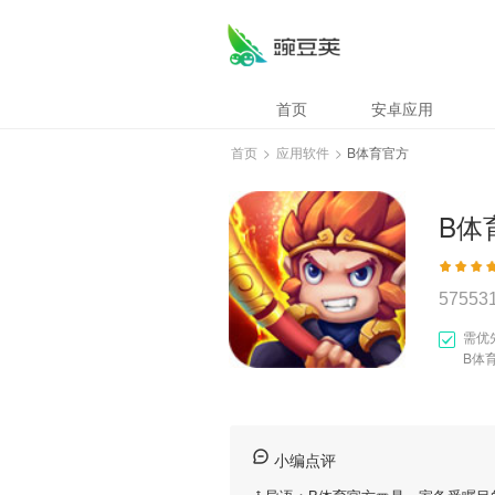
首页
安卓应用
首页
>
应用软件
>
B体育官方
B体
57553
需优
B体
小编点评