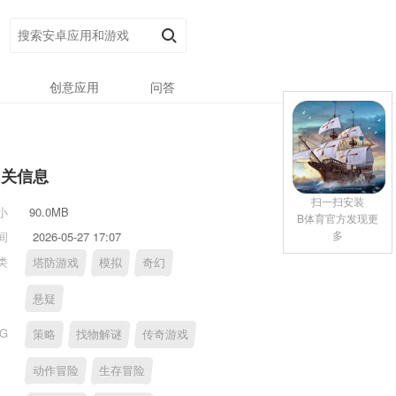
创意应用
问答
相关信息
扫一扫安装
小
90.0MB
B体育官方发现更
多
间
2026-05-27 17:07
类
塔防游戏
模拟
奇幻
悬疑
AG
策略
找物解谜
传奇游戏
动作冒险
生存冒险