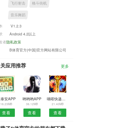
飞行射击
格斗街机
音乐舞蹈
本
V1.2.3
求
Android 4.2以上
发者
隐私政策
B体育官方(中国)官方网站有限公司
相关应用推荐
更多
泰安APP
哟哟哟APP
嘀嗒快递安卓版
16.23MB
36.12MB
21.40MB
查看
查看
查看