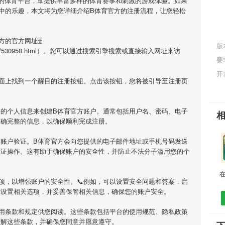
目的体育平台，🚢提供丰富多样的体育赛事和刺激的游戏体验。如果
中的乐趣，本文将为您详细介绍
B体育官方
的注册流程，让您轻松
方
的官方网址🗄
版
m/history/530950.html）。您可以通过搜索引擎搜索或直接输入网址来访
要
开
页面上找到一个醒目的注册按钮。点击该按钮，您将被引导至注册页
要的个人信息来创建
B体育官方
账户。通常包括用户名、密码、电子
准确完整的信息，以确保顺利完成注册。
行账户验证。
B体育官方
会向您提供的电子邮件地址或手机号码发送
验证操作。这有助于确保账户的安全性，并防止不法分子滥用您的个
在
项，以增强账户的安全性。📞例如，可以设置安全问题和答案，启
示设置相关选项，并妥善保管相关信息，确保您的账户安全。
用条款和规定供您阅读。这些条款包括平台的使用规范、隐私政策
理解这些条款，并确保您同意并愿意遵守。