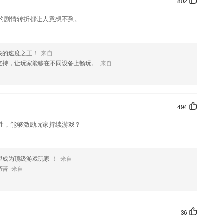
802
的剧情转折都让人意想不到。
快的速度之王！
来自
支持，让玩家能够在不同设备上畅玩。
来自
494
性，能够激励玩家持续游戏？
望成为顶级游戏玩家 ！
来自
痛苦
来自
36