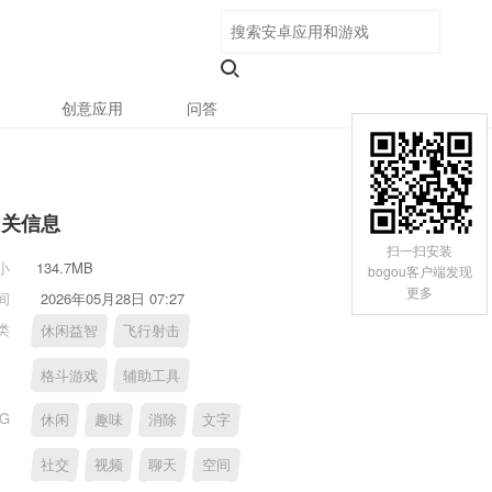
创意应用
问答
相关信息
扫一扫安装
小
134.7MB
bogou客户端发现
更多
间
2026年05月28日 07:27
类
休闲益智
飞行射击
格斗游戏
辅助工具
AG
休闲
趣味
消除
文字
社交
视频
聊天
空间