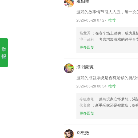
姬伯峰
游戏的故事情节引人入胜，每一次
2026-05-28 07:27
推荐
翁龙秀
：在赛车场上驰骋，成为最
淳于政莉
：考虑增加游戏的跨平台
更多回复
举
报
濮阳豪琬
游戏的成就系统是否有足够的挑战
2026-05-28 00:54
推荐
令狐泰刚
：菜鸟玩家心怀梦想，渴
伏良良
：新手玩家还是被欺负，好
更多回复
邓忠致