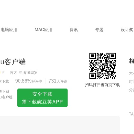
电脑应用
MAC应用
资讯
专题
设计奖
gou客户端
官方
年满16周岁
大
次下载
90.86%
好评率
731
人评论
时
扫码打开当前页下载
分
先下载
安全下载
ou客户端
需下载豌豆荚APP
T