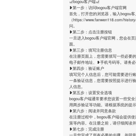
🎢bogou客户端🎢
❥第一步：访问bogou客户端官网
首先，打开您的浏览器，输入bogou
（https://www.fanwen118.com
问。
❥第二步：点击注册按钮
一旦进入bogou客户端官网，您会
面。
❥第三步：填写注册信息
在注册页面上，您需要填写一些必要的
电子邮件地址、❥手机号码等。请务
❥第四步：验证账户
填写完个人信息后，您可能需要进行账
一条验证信息，您需要按照提示进行
人信息。
❥第五步：设置安全选项
bogou客户端通常要求您设置一些
用两步验证等功能。请根据系统的提
❥第六步：阅读并同意条款
在注册过程中，bogou客户端会提
策等内容。在注册之前，请仔细阅读
❥第七步：完成注册
一旦您完成了所有必要的步骤，并同意了