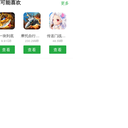
你可能喜欢
更多
一块到底
摩托自行车越野
传送门战士英雄法鲁克2
9.91GB
230.29MB
48.5MB
查看
查看
查看