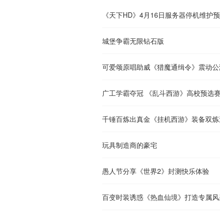
《天下HD》4月16日服务器停机维护
城堡争霸无限钻石版
可爱颂原唱助威《猎魔通缉令》震动公
广工学霸夺冠 《乱斗西游》高校预选
千锤百炼出真金《挂机西游》装备双炼
玩具制造商的豪宅
愚人节分享《世界2》封测快乐体验
百变时装诱惑《热血仙境》打造专属风