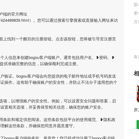
版
要
客户端的官方网址
/history/424489839.html）。您可以通过搜索引擎搜索或直接输入网址来访
开
在页面上找到一个醒目的注册按钮。点击该按钮，您将被引导至注册页
备案
个人信息来创建bogou客户端账户。通常包括用户名、❥密码、❥
必提供准确完整的信息，以确保顺利完成注册。
户验证。bogou客户端会向您提供的电子邮件地址或手机号码发送
验证操作。这有助于确保账户的安全性，并防止不法分子滥用您的个
安全选项，以增强账户的安全性。例如，可以设置安全问题和答案，启
示设置相关选项，并妥善保管相关信息，确保您的账户安全。
供使用条款和规定供您阅读。这些条款包括平台的使用规范、❥隐私政
并理解这些条款，并确保您同意并愿意遵守。
bogou客户端的条款，恭喜您！您已经成功注册了bogou客户端