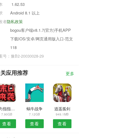
本
1.62.53
求
Android 8.1 以上
发者
隐私政策
bogou客户端v8.1.7(官方)手机APP
下载IOS/安卓/网页通用版入口-范文
118
号：豫B2-20030028-29
相关应用推荐
更多
原力指指游戏
蜗牛战争
逍遥孤剑
7.90GB
7.12GB
949.1MB
查看
查看
查看