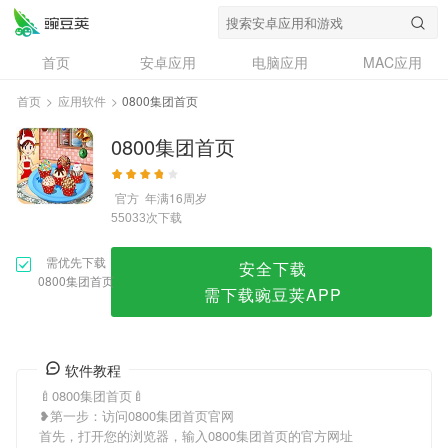
0800集团首页
首页
安卓应用
电脑应用
MAC应用
资讯
专题
设计奖
创意应用
首页
>
应用软件
>
0800集团首页
问答
0800集团首页
官方
年满16周岁
次下载
55033
需优先下载
安全下载
0800集团首页
需下载豌豆荚APP
软件教程
🍼0800集团首页🍼
❥第一步：访问0800集团首页官网
首先，打开您的浏览器，输入0800集团首页的官方网址