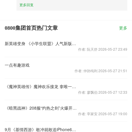
更多回复
0800集团首页热门文章
更多
新英雄变身 《小学生联盟》人气新版来袭
作者: 阮天舒 2026-05-27 23:49
一点有趣游戏
作者: 仲孙纯利 2026-05-27 21:51
《魔神英雄传》魔神欢乐接龙 拿唯一欢乐大礼包
作者: 廖飘伯 2026-05-27 12:33
《暗黑战神》208服“灼热之剑”火爆开启！
作者: 宰家安 2026-05-27 19:00
9月《基情西游》敢冲就敢送iPhone6逼格就是逼格