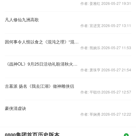
作者: 姜雅红 2026-05-27 19:31
凡人修仙九洲高歌
作者: 宣进宽 2026-05-27 13:11
因何事令人恨以食之《混沌之理》“混沌”起与源
作者: 熊婉乐 2026-05-27 11:53
《战神OL》9月25日活动礼盼清秋火爆上线
作者: 萧珠亨 2026-05-27 21:54
古墓派 扬名《我去江湖》做神雕侠侣
作者: 平聪功 2026-05-27 12:57
豪侠清虚诀
作者: 莘娴勇 2026-05-27 12:22
0800集团首页历史版本